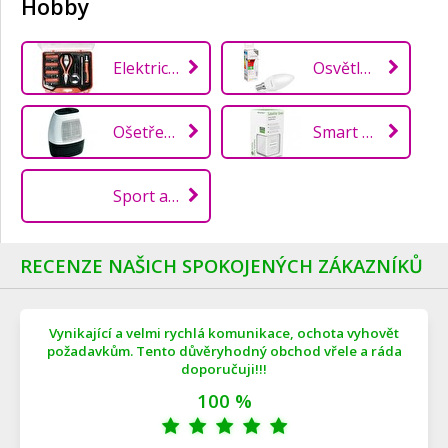
Hobby
Elektrické nářadí a příslušenství
Osvětlení
Ošetření vzduchu
Smart Home
Sport a outdoor
RECENZE NAŠICH SPOKOJENÝCH ZÁKAZNÍKŮ
Vynikající a velmi rychlá komunikace, ochota vyhovět
požadavkům. Tento důvěryhodný obchod vřele a ráda
doporučuji!!!
100 %