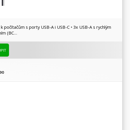
ení k počítačům s porty USB-A i USB-C • 3x USB-A s rychlým
ením (BC…
PIT
90