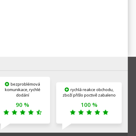
bezproblémová
komunikace, rychlé
rychlá reakce obchodu,
dodání
zboží přišlo poctivě zabaleno
90 %
100 %