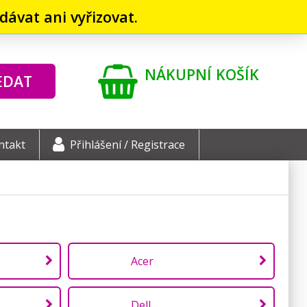
ávat ani vyřizovat.
NÁKUPNÍ KOŠÍK
EDAT
ntakt
Přihlášení / Registrace
Acer
Dell