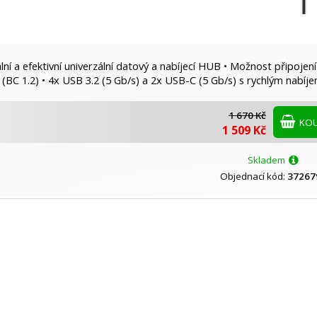
ální a efektivní univerzální datový a nabíjecí HUB • Možnost připoj
 (BC 1.2) • 4x USB 3.2 (5 Gb/s) a 2x USB-C (5 Gb/s) s rychlým nabíj
1 670 Kč
KOU
1 509 Kč
Skladem
Objednací kód:
37267