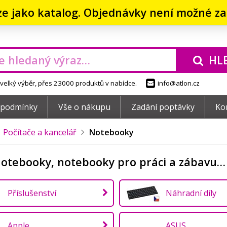
ze jako katalog. Objednávky není možné zad
HL
elký výběr, přes 23000 produktů v nabídce.
info@atlon.cz
 podmínky
Vše o nákupu
Zadání poptávky
Ko
Počítače a kancelář
Notebooky
notebooky, notebooky pro práci a zábavu…
Příslušenství
Náhradní díly
Apple
ASUS