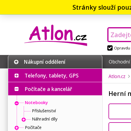
Stránky slouží pou
Opravdu v
Nákupní oddělení
Obchodní
Telefony, tablety, GPS
Atlon.cz
Počítače a kancelář
Herní 
Notebooky
Příslušenství
Náhradní díly
Počítače