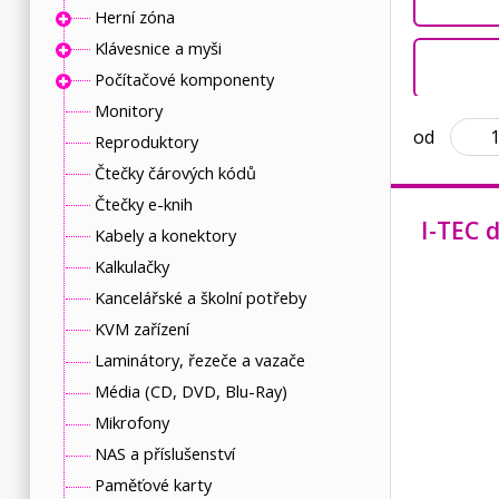
Herní zóna
Klávesnice a myši
Počítačové komponenty
Monitory
od
Reproduktory
Čtečky čárových kódů
Čtečky e-knih
I-TEC 
Kabely a konektory
Kalkulačky
Kancelářské a školní potřeby
KVM zařízení
Laminátory, řezeče a vazače
Média (CD, DVD, Blu-Ray)
Mikrofony
NAS a příslušenství
Paměťové karty