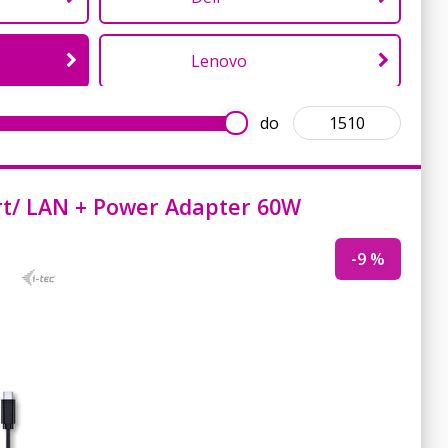
Lenovo
do
ort/ LAN + Power Adapter 60W
-9 %