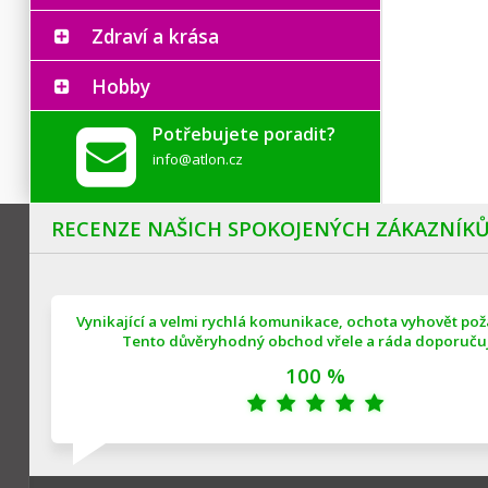
Zdraví a krása
Hobby
Potřebujete poradit?
info@atlon.cz
RECENZE NAŠICH SPOKOJENÝCH ZÁKAZNÍK
Vynikající a velmi rychlá komunikace, ochota vyhovět po
Tento důvěryhodný obchod vřele a ráda doporučuji
100 %