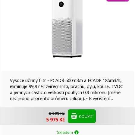
STAR
Xiaomi
Vysoce účinný filtr • PCADR 500m3/h a FCADR 185m3/h,
eliminuje 99,97 % zvířecí srsti, prachu, pylu, kouře, TVOC
a jemných částic o velikosti pouhých 0,3 mikronu (méně
než jedno procento průměru chlupu). • K vyčištění…
6 699 Kč
KOUPIT
5 975 Kč
Skladem