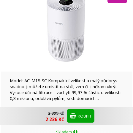
Model: AC-M18-SC Kompaktní velikost a malý půdorys -
snadno ji můžete umístit na stůl, zem či ji někam ukrýt
Vysoce účinná filtrace - zachytí 99,97 % částic o velikosti
0,3 mikronu, odolává pylům, srsti domácích…
2 399 Kč
KOUPIT
2 236 Kč
Skladem