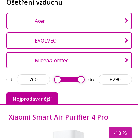
Ošetření vzduchu
Acer
EVOLVEO
Midea/Comfee
od
do
Nedis
Nejprodávanější
OEM
Xiaomi Smart Air Purifier 4 Pro
Platinet
-10 %