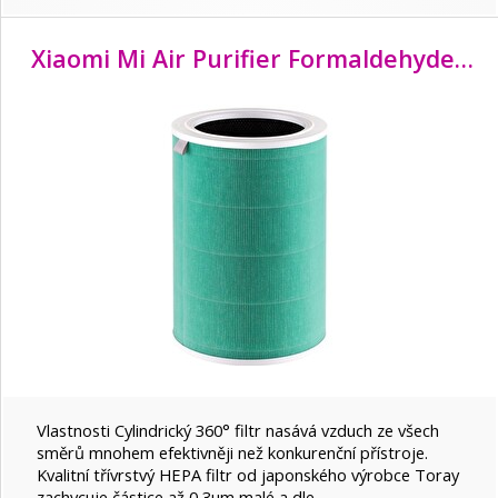
Xiaomi Mi Air Purifier Formaldehyde Filter S1
Vlastnosti Cylindrický 360° filtr nasává vzduch ze všech
směrů mnohem efektivněji než konkurenční přístroje.
Kvalitní třívrstvý HEPA filtr od japonského výrobce Toray
zachycuje částice až 0,3µm malé a dle…