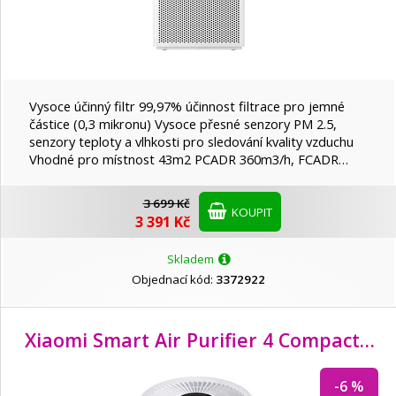
Vysoce účinný filtr 99,97% účinnost filtrace pro jemné
částice (0,3 mikronu) Vysoce přesné senzory PM 2.5,
senzory teploty a vlhkosti pro sledování kvality vzduchu
Vhodné pro místnost 43m2 PCADR 360m3/h, FCADR…
3 699 Kč
KOUPIT
3 391 Kč
Skladem
Objednací kód:
3372922
Xiaomi Smart Air Purifier 4 Compact EU
-6 %