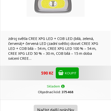
zdroj světla CREE XPG LED + COB LED (bílá, zelená,
červená)+ červená LED (zadní světlo) dosvit CREE XPG
LED + COB bílá – 54 m, CREE XPG LED 100 % – 54 m,
CREE XPG LED 50 % – 30 m, COB bílá – 15 m doba
svícení CREE…
590 Kč
KOUPIT
Skladem
Objednací kód:
375468
Načíst další položky