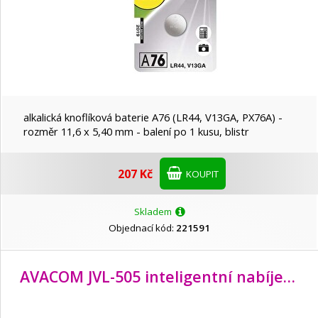
alkalická knoflíková baterie A76 (LR44, V13GA, PX76A) -
rozměr 11,6 x 5,40 mm - balení po 1 kusu, blistr
207 Kč
KOUPIT
Skladem
Objednací kód:
221591
AVACOM JVL-505 inteligentní nabíječka baterií (AA, AAA)