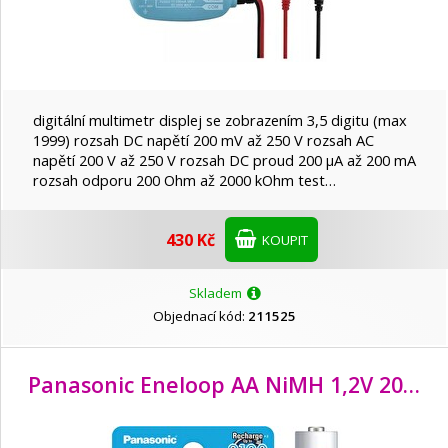
digitální multimetr displej se zobrazením 3,5 digitu (max
1999) rozsah DC napětí 200 mV až 250 V rozsah AC
napětí 200 V až 250 V rozsah DC proud 200 µA až 200 mA
rozsah odporu 200 Ohm až 2000 kOhm test…
430 Kč
KOUPIT
Skladem
Objednací kód:
211525
Panasonic Eneloop AA NiMH 1,2V 2000mAh BL4 2100c