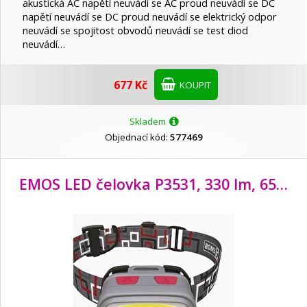
akustická AC napětí neuvádí se AC proud neuvádí se DC
napětí neuvádí se DC proud neuvádí se elektrický odpor
neuvádí se spojitost obvodů neuvádí se test diod
neuvádí…
677 Kč
KOUPIT
Skladem
Objednací kód:
577469
EMOS LED čelovka P3531, 330 lm, 65m, 1x CREE + 1x COB + červená zadní LED, 3x AAA +CR2032