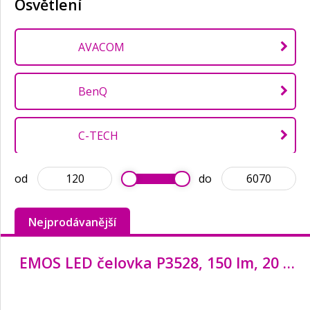
Osvětlení
AVACOM
BenQ
C-TECH
od
do
ColorWay
Nejprodávanější
CONNECT IT
EMOS LED čelovka P3528, 150 lm, 20 m, COB LED, 3x AAA
EMOS