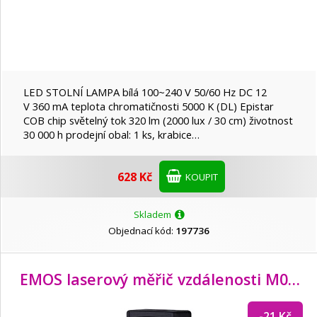
LED STOLNÍ LAMPA bílá 100~240 V 50/60 Hz DC 12
V 360 mA teplota chromatičnosti 5000 K (DL) Epistar
COB chip světelný tok 320 lm (2000 lux / 30 cm) životnost
30 000 h prodejní obal: 1 ks, krabice…
628 Kč
KOUPIT
Skladem
Objednací kód:
197736
EMOS laserový měřič vzdálenosti M0502
-21 Kč