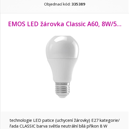
Platinet
Objednací kód:
335389
Tesla
EMOS LED žárovka Classic A60, 8W/
50W E27, NW neutrální bílá, 645 lm, Classic, F
TP-LINK
Viking
Xiaomi
technologie LED patice (uchycení žárovky) E27 kategorie/
řada CLASSIC barva světla neutrální bílá příkon 8 W