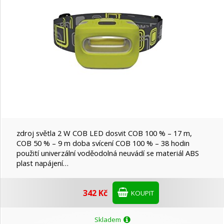
EVOLVEO
FIAMM
Forever
Gembird
GP Batteries
zdroj světla 2 W COB LED dosvit COB 100 % – 17 m,
COB 50 % – 9 m doba svícení COB 100 % – 38 hodin
použití univerzální voděodolná neuvádí se materiál ABS
Nedis
plast napájení…
342 Kč
Panasonic
KOUPIT
Skladem