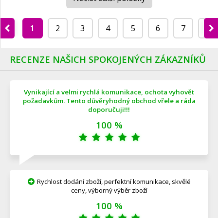
1
2
3
4
5
6
7
8
RECENZE NAŠICH SPOKOJENÝCH ZÁKAZNÍKŮ
Vynikající a velmi rychlá komunikace, ochota vyhovět
požadavkům. Tento důvěryhodný obchod vřele a ráda
doporučuji!!!
100 %
Rychlost dodání zboží, perfektní komunikace, skvělé
ceny, výborný výběr zboží
100 %