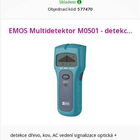
Skladem
Objednací kód:
577470
EMOS Multidetektor M0501 - detekce skrytých předmětů ve zdi (dráty, kov, dřevo)
detekce dřevo, kov, AC vedení signalizace optická +