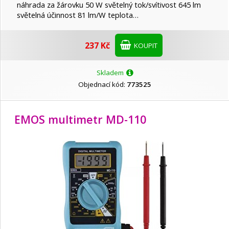
náhrada za žárovku 50 W světelný tok/svítivost 645 lm
světelná účinnost 81 lm/W teplota…
237 Kč
KOUPIT
Skladem
Objednací kód:
773525
EMOS multimetr MD-110