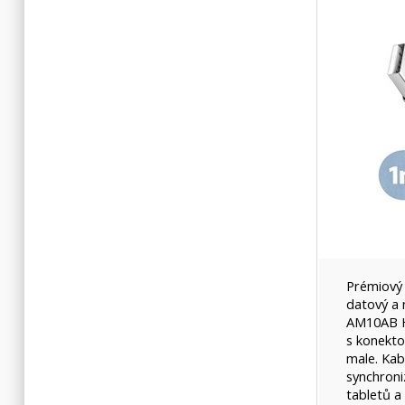
Prémiový
datový a
AM10AB H
s konekt
male. Kab
synchroniz
tabletů a