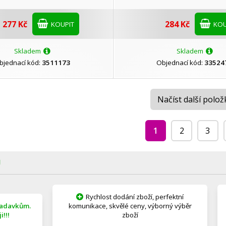
277 Kč
284 Kč
KOUPIT
KOU
Skladem
Skladem
bjednací kód:
3511173
Objednací kód:
33524
Načíst další polož
1
2
3
Ů
Rychlost dodání zboží, perfektní
žadavkům.
komunikace, skvělé ceny, výborný výběr
!!!
zboží