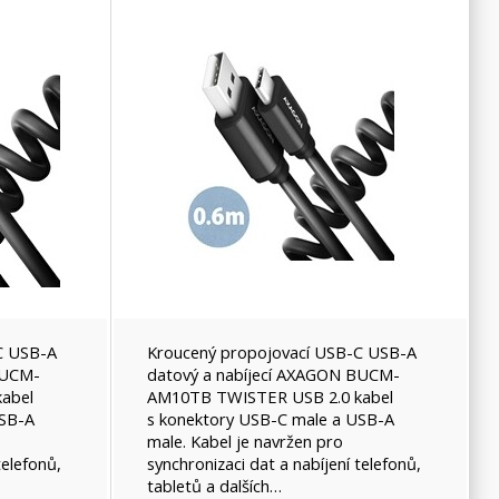
C USB-A
Kroucený propojovací USB-C USB-A
BUCM-
datový a nabíjecí AXAGON BUCM-
abel
AM10TB TWISTER USB 2.0 kabel
USB-A
s konektory USB-C male a USB-A
male. Kabel je navržen pro
telefonů,
synchronizaci dat a nabíjení telefonů,
tabletů a dalších…