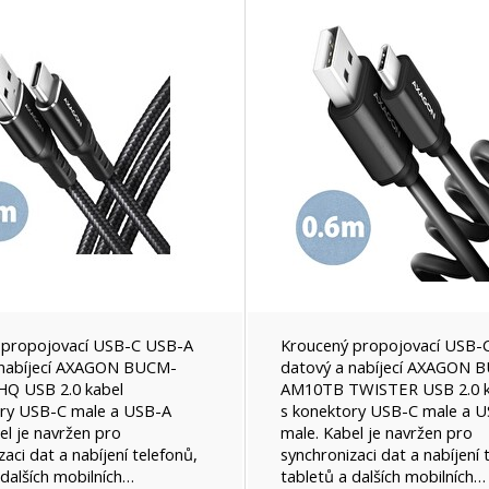
 propojovací USB-C USB-A
Kroucený propojovací USB-
 nabíjecí AXAGON BUCM-
datový a nabíjecí AXAGON 
Q USB 2.0 kabel
AM10TB TWISTER USB 2.0 k
ory USB-C male a USB-A
s konektory USB-C male a 
el je navržen pro
male. Kabel je navržen pro
aci dat a nabíjení telefonů,
synchronizaci dat a nabíjení 
 dalších mobilních…
tabletů a dalších mobilních…