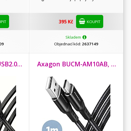
395 Kč
PIT
KOUPIT
Skladem
09
Objednací kód:
2637149
Axagon ADR-220, USB2.0 aktivní prodlužovací / repeater kabel, 20m
Axagon BUCM-AM10AB, HQ kabel USB-C <-> USB-A, 1m, USB 2.0, 3A, ALU, oplet, černý