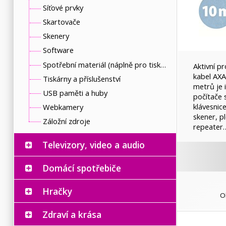
Síťové prvky
Skartovače
Skenery
Software
Spotřební materiál (náplně pro tiskárny a další)
Aktivní p
kabel AX
Tiskárny a příslušenství
metrů je 
USB paměti a huby
počítače 
klávesnic
Webkamery
skener, pl
Záložní zdroje
repeater
Televizory, video a audio
Domácí spotřebiče
Hračky
O
Zdraví a krása