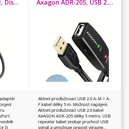
Axagon RVD-HI14N, DisplayPort -> HDMI 1.4 redukce / adaptér, 4K/
30Hz
Axagon ADR-205, USB 2.0 A-M -> A-F aktivní prodlužovací / repeater kabel, 5m
 adaptér
Aktivní prodlužovací USB 2.0 A-M > A-
pojení
F kabel délky 5 m. Možnost napájení.
oru
Aktivní prodlužovací USB 2.0 kabel
yPort.
AXAGON ADR-205 délky 5 metru. USB
evodník
repeater kabel zesiluje pruchozí USB
ce či
signál a umožnuje pripojit výrazne…