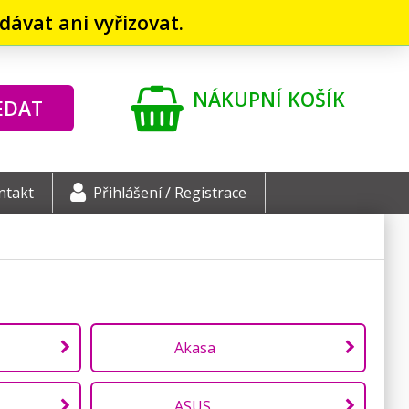
ávat ani vyřizovat.
NÁKUPNÍ KOŠÍK
EDAT
ntakt
Přihlášení / Registrace
Akasa
ASUS