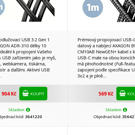
Lenovo
Natec Genesis
OEM
Opticord
rodlužovací USB 3.2 Gen 1
Prémiový propojovací USB-
AGON ADR-310 délky 10
datový a nabíjecí AXAGON 
ideální k propojení Vašeho
CM10AB NewGEN+ kabel s k
PremiumCord
Samsung
s USB zařízením jako je myš,
USB-C male na obou koncích
e, webkamera, tiskárna,
má plnohodnotné (Full-feat
otr a dalšími. Aktivní USB
zapojení podle specifikace 
…
3x2 a je plně…
Swissten
Trust
904 Kč
569 Kč
KOUPIT
KOU
Xiaomi
Skladem
Skladem
bjednací kód:
3641220
Objednací kód:
35642