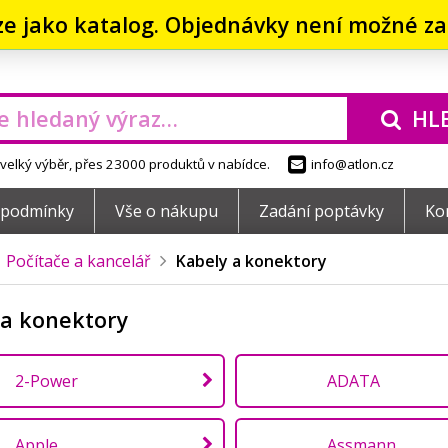
ze jako katalog. Objednávky není možné zad
HL
elký výběr, přes 23000 produktů v nabídce.
info@atlon.cz
 podmínky
Vše o nákupu
Zadání poptávky
Ko
Počítače a kancelář
Kabely a konektory
 a konektory
2-Power
ADATA
Apple
Assmann