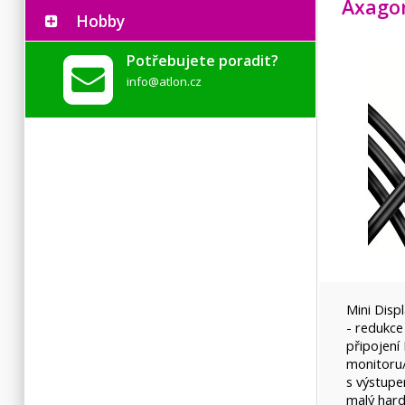
Hobby
Potřebujete poradit?
info@atlon.cz
Mini Disp
- redukc
připojen
monitoru/
s výstupe
malý har