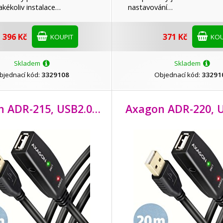
akékoliv instalace…
nastavování…
396 Kč
371 Kč
KOUPIT
KOU
Skladem
Skladem
bjednací kód:
3329108
Objednací kód:
33291
Axagon ADR-215, USB2.0 aktivní prodlužovací / repeater kabel, 15m