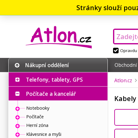
Stránky slouží pou
Opravdu v
Nákupní oddělení
Obchodní
Telefony, tablety, GPS
Atlon.cz
Počítače a kancelář
Kabely
Notebooky
Počítače
Herní zóna
Klávesnice a myši