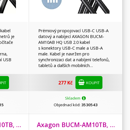
 kabel
Prémiový propojovací USB-C USB-A
etrů je
datový a nabíjecí AXAGON BUCM-
očítače
AM10AB HQ USB 2.0 kabel
s konektory USB-C male a USB-A
rna,
male. Kabel je navržen pro
vní USB
synchronizaci dat a nabíjení telefonů,
tabletů a dalších mobilních…
277 Kč
PIT
KOUPIT
Skladem
15
Objednací kód:
3530543
Axagon BUCM-AM10TB, TWISTER kabel USB-C <-> USB-A, 0.6m, USB 2.0, 3A, ALU, tpe, černý
Axagon BUCM-AM10TB, TWISTER kabel USB-C <-> USB-A, 0.6m, USB 2.0, 3A, ALU, tpe, černý