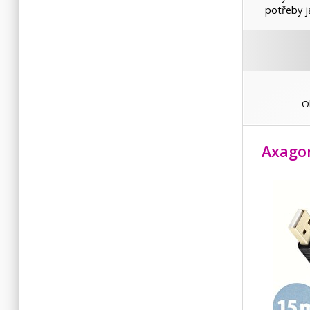
potřeby j
O