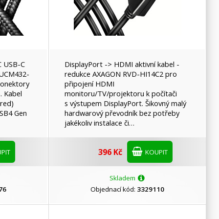
Nedis
Platinet
C USB-C
DisplayPort -> HDMI aktivní kabel -
BUCM432-
redukce AXAGON RVD-HI14C2 pro
onektory
připojení HDMI
Solarix
. Kabel
monitoru/TV/projektoru k počítači
ured)
s výstupem DisplayPort. Šikovný malý
USB4 Gen
hardwarový převodník bez potřeby
jakékoliv instalace či…
Ubiquiti
396 Kč
PIT
KOUPIT
Skladem
76
Objednací kód:
3329110