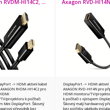
Axagon RVDM-HI14C2, Mini DisplayPort -> HDMI 1.4 redukce / kabel 1.8 m, 4K/
layPort -> HDMI aktivní kabel
DisplayPort -> HDMI aktivní
e AXAGON RVDM-HI14C2 pro
AXAGON RVD-HI14N pro při
í HDMI
HDMI monitoru/TV/projekt
TV/projektoru k počítači
k počítači s výstupem Displa
m Mini DisplayPort. Šikovný
Šikovný malý hardwarový př
dwarový převodník bez
bez potřeby jakékoliv instala