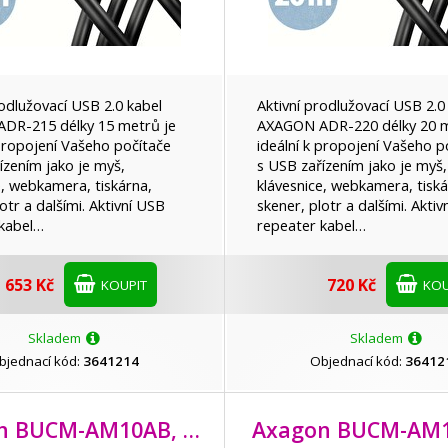
rodlužovací USB 2.0 kabel
Aktivní prodlužovací USB 2.0
DR-215 délky 15 metrů je
AXAGON ADR-220 délky 20 m
 propojení Vašeho počítače
ideální k propojení Vašeho p
ízením jako je myš,
s USB zařízením jako je myš,
e, webkamera, tiskárna,
klávesnice, webkamera, tiská
otr a dalšími. Aktivní USB
skener, plotr a dalšími. Akti
 kabel…
repeater kabel…
653 Kč
720 Kč
KOUPIT
KOU
Skladem
Skladem
bjednací kód:
3641214
Objednací kód:
36412
Axagon BUCM-AM10AB, HQ kabel USB-C <-> USB-A, 1m, USB 2.0, 3A, ALU, oplet, černý