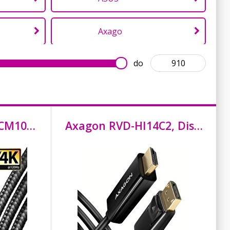
Axago
do
C-TECH
Crono
Axagon BUCM432-CM10AB, NewGEN+ kabel USB-C <-> USB-C, 1m, USB4 Gen 3×2, PD 100W 5A, 8K HD, ALU, oplet, černý
Axagon RVD-HI14C2, DisplayPort -> HDMI 1.4 redukce / kabel 1.8m, 4K/
DIGITUS
EZVIZ
Genius
iGET