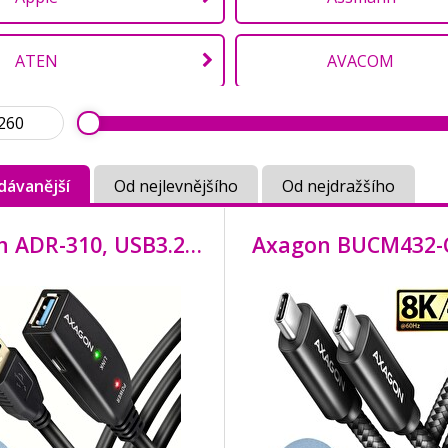
ATEN
AVACOM
Axagon
Belkin
dávanější
Od nejlevnějšího
Od nejdražšího
ColorWay
CONNECT IT
Axagon ADR-310, USB3.2 aktivní prodlužovací / repeater kabel, 10m
DATACOM
Delock
EMOS
EVOLVEO
Fixapart
Gembird
HP
I-TEC