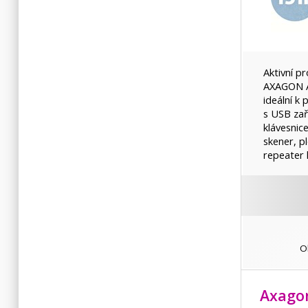
Aktivní p
AXAGON A
ideální k
s USB zař
klávesnic
skener, pl
repeater
O