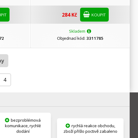
284 Kč
PIT
KOUPIT
Skladem
72
Objednací kód:
3311785
ky
4
bezproblémová
komunikace, rychlé
rychlá reakce obchodu,
dodání
zboží přišlo poctivě zabaleno