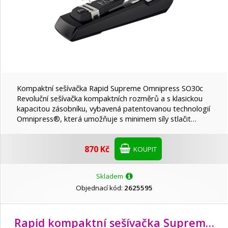
Kompaktní sešívačka Rapid Supreme Omnipress SO30c
Revoluční sešívačka kompaktních rozměrů a s klasickou
kapacitou zásobníku, vybavená patentovanou technologií
Omnipress®, která umožňuje s minimem síly stlačit…
870 Kč
KOUPIT
Skladem
Objednací kód:
2625595
Rapid kompaktní sešívačka Supreme Omnipress SO30c, 30 listů, černá/