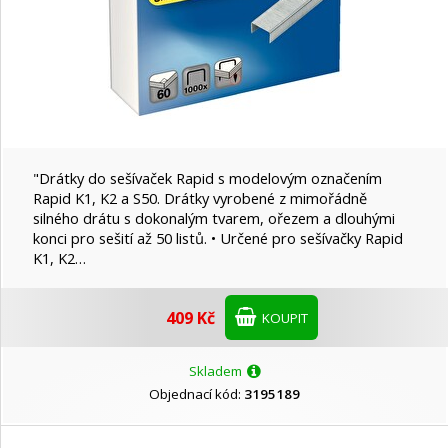
"Drátky do sešívaček Rapid s modelovým označením
Rapid K1, K2 a S50. Drátky vyrobené z mimořádně
silného drátu s dokonalým tvarem, ořezem a dlouhými
konci pro sešití až 50 listů. • Určené pro sešívačky Rapid
K1, K2…
409 Kč
KOUPIT
Skladem
Objednací kód:
3195189