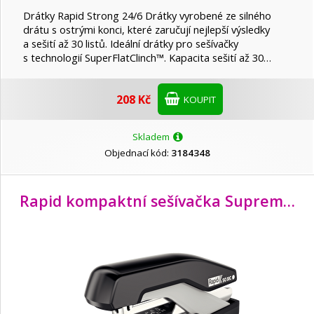
Drátky Rapid Strong 24/6 Drátky vyrobené ze silného
drátu s ostrými konci, které zaručují nejlepší výsledky
a sešití až 30 listů. Ideální drátky pro sešívačky
s technologií SuperFlatClinch™. Kapacita sešití až 30…
208 Kč
KOUPIT
Skladem
Objednací kód:
3184348
Rapid kompaktní sešívačka Supreme Omnipress SO30c, 30 listů, černá