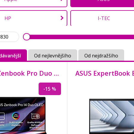
HP
I-TEC
MSI
Nedis
dávanější
Od nejlevnějšího
Od nejdražšího
ASUS Zenbook Pro Duo 14 OLED/
UX8402VV/
i9-13
-15 %