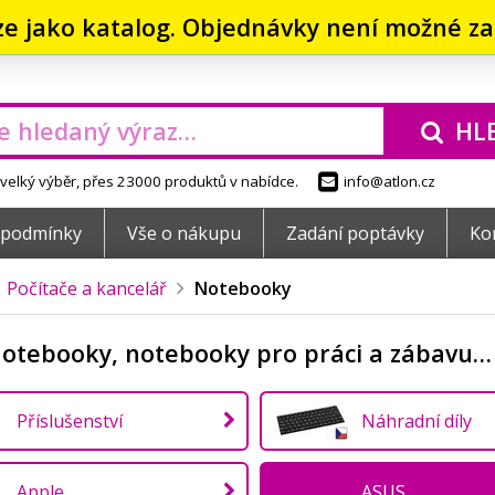
ze jako katalog. Objednávky není možné zad
HL
elký výběr, přes 23000 produktů v nabídce.
info@atlon.cz
 podmínky
Vše o nákupu
Zadání poptávky
Ko
Počítače a kancelář
Notebooky
notebooky, notebooky pro práci a zábavu…
Příslušenství
Náhradní díly
Apple
ASUS