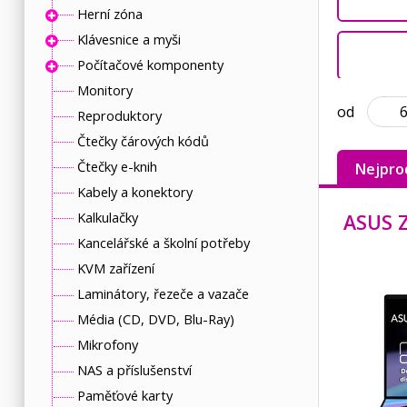
Herní zóna
Klávesnice a myši
Počítačové komponenty
Monitory
od
Reproduktory
Čtečky čárových kódů
Čtečky e-knih
Nejpro
Kabely a konektory
Kalkulačky
Kancelářské a školní potřeby
KVM zařízení
Laminátory, řezeče a vazače
Média (CD, DVD, Blu-Ray)
Mikrofony
NAS a příslušenství
Paměťové karty