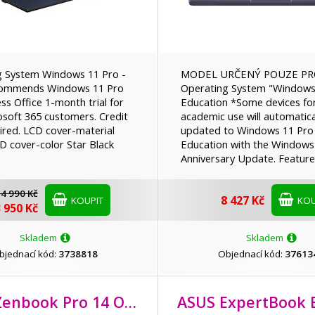
g System Windows 11 Pro -
MODEL URČENÝ POUZE PR
ommends Windows 11 Pro
Operating System "Windows
ess Office 1-month trial for
Education *Some devices fo
soft 365 customers. Credit
academic use will automatica
ired. LCD cover-material
updated to Windows 11 Pro
CD cover-color Star Black
Education with the Windows
Anniversary Update. Feature
4 990 Kč
8 427 Kč
KOUPIT
KOU
 950 Kč
Skladem
Skladem
bjednací kód:
3738818
Objednací kód:
37613
ASUS Zenbook Pro 14 OLED/
UX6404VI/
i9-13900H/