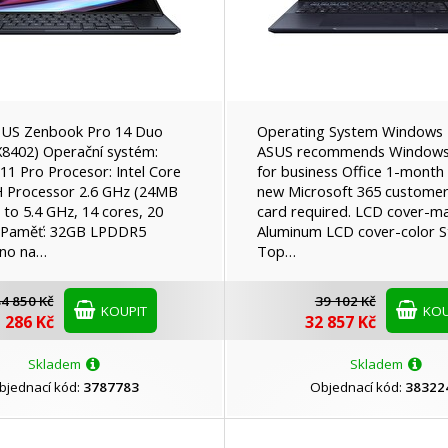
SUS Zenbook Pro 14 Duo
Operating System Windows 
8402) Operační systém:
ASUS recommends Windows
1 Pro Procesor: Intel Core
for business Office 1-month t
H Processor 2.6 GHz (24MB
new Microsoft 365 customers
 to 5.4 GHz, 14 cores, 20
card required. LCD cover-ma
 Paměť: 32GB LPDDR5
Aluminum LCD cover-color S
áno na…
Top…
4 850 Kč
39 102 Kč
KOUPIT
KOU
 286 Kč
32 857 Kč
Skladem
Skladem
bjednací kód:
3787783
Objednací kód:
38322