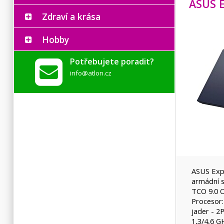
Zdraví a krása
Hobby
Potřebujete poradit?
info@atlon.cz
ASUS Exp
armádní 
TCO 9.0 O
Procesor:
jader - 2
1,3/4,6 G