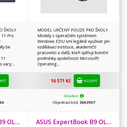
O ŠKOLY
MODEL URČENÝ POUZE PRO ŠKOLY
 11 Pro
Modely s operačním systémem
r
Windows EDU smí legálně využívat jen
lly be
vzdělávací instituce, akademičtí
pracovníci a další, kteří splňují licenční
 11
podmínky společnosti Microsoft!
s vary;…
Operating…
16 571 Kč
PIT
KOUPIT
Skladem
44
Objednací kód:
3663907
14,5"/
2880x1800/T/
ASUS ExpertBook B9 OLED/
B9403CVAR/
32GB/
7-150U/
1TB SSD/
14"/
2880x1800
RTX 4070
ASUS ExpertBook B9 OLED/
B9