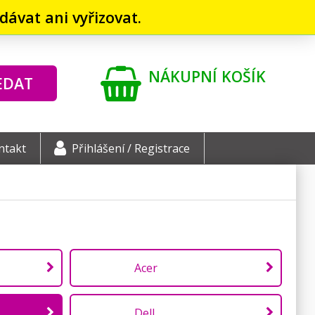
ávat ani vyřizovat.
NÁKUPNÍ KOŠÍK
EDAT
ntakt
Přihlášení / Registrace
Acer
Dell