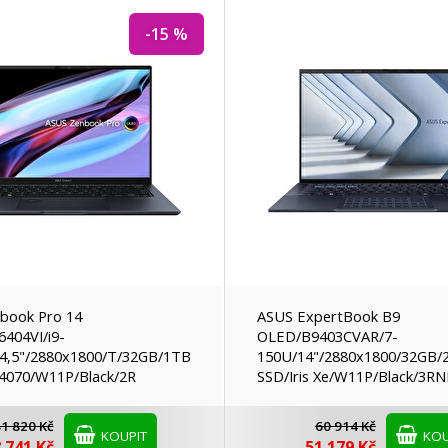
-15 %
book Pro 14
ASUS ExpertBook B9
404VI/i9-
OLED/B9403CVAR/7-
4,5"/2880x1800/T/32GB/1TB
150U/14"/2880x1800/32GB/
4070/W11P/Black/2R
SSD/Iris Xe/W11P/Black/3R
1 820 Kč
60 914 Kč
KOUPIT
KOU
 741 Kč
51 179 Kč