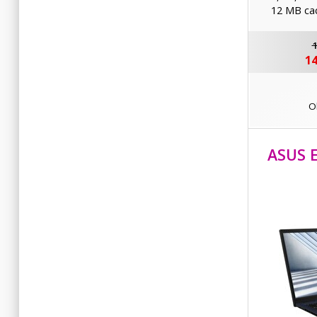
12 MB ca
1
14
O