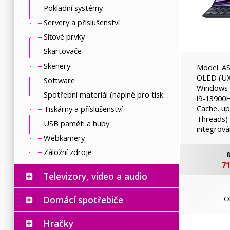
Pokladní systémy
Servery a příslušenství
Síťové prvky
Skartovače
Skenery
Model: A
OLED (UX
Software
Windows 1
Spotřební materiál (náplně pro tiskárny a další)
i9-13900
Cache, up
Tiskárny a příslušenství
Threads)
USB paměti a huby
integrov
Webkamery
Záložní zdroje
8
71
Televizory, video a audio
Domácí spotřebiče
O
Hračky