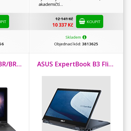
akademičtí…
12 141 Kč
PIT
KOUPIT
10 337 Kč
Skladem
56
Objednací kód:
3813625
BR/
" FHD/
BR1102FGA/
IPS/
2yr Pick up & Return/
N100/11,6"/
1366x768/T/
W11P/
ASUS ExpertBook B3 Flip i5-1235U/
Čern
8GB/