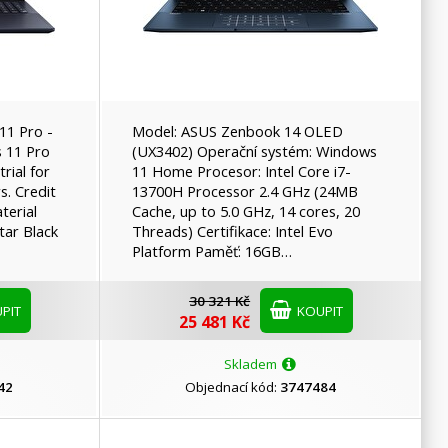
11 Pro -
Model: ASUS Zenbook 14 OLED
 11 Pro
(UX3402) Operační systém: Windows
rial for
11 Home Procesor: Intel Core i7-
. Credit
13700H Processor 2.4 GHz (24MB
terial
Cache, up to 5.0 GHz, 14 cores, 20
tar Black
Threads) Certifikace: Intel Evo
Platform Paměť: 16GB…
30 321 Kč
PIT
KOUPIT
25 481 Kč
Skladem
42
Objednací kód:
3747484