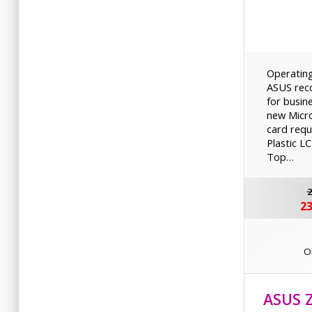
Operatin
ASUS rec
for busin
new Micro
card requ
Plastic L
Top…
2
23
O