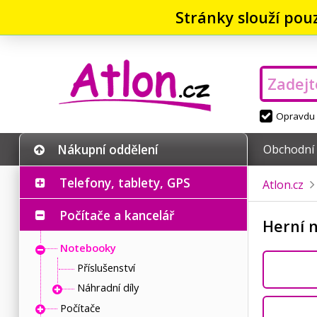
Stránky slouží pou
Opravdu v
Nákupní oddělení
Obchodní
Telefony, tablety, GPS
Atlon.cz
Počítače a kancelář
Herní 
Notebooky
Příslušenství
Náhradní díly
Počítače