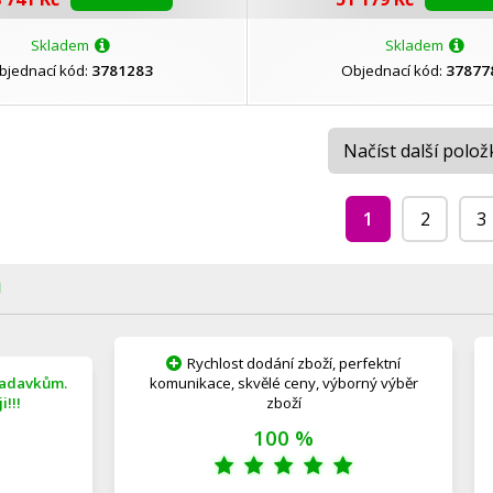
Skladem
Skladem
bjednací kód:
3781283
Objednací kód:
37877
Načíst další polož
1
2
3
Ů
Rychlost dodání zboží, perfektní
žadavkům.
komunikace, skvělé ceny, výborný výběr
!!!
zboží
100 %