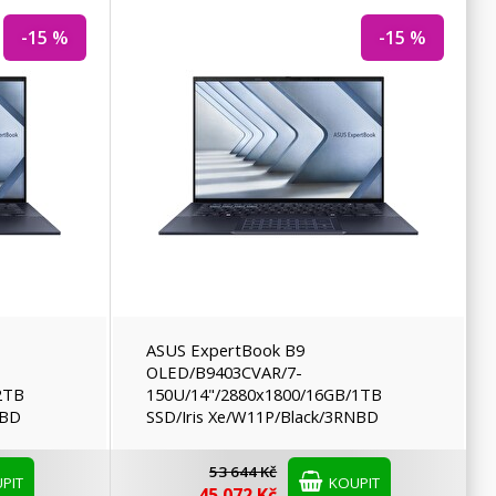
-15 %
-15 %
ASUS ExpertBook B9
OLED/B9403CVAR/7-
2TB
150U/14"/2880x1800/16GB/1TB
NBD
SSD/Iris Xe/W11P/Black/3RNBD
53 644 Kč
PIT
KOUPIT
45 072 Kč