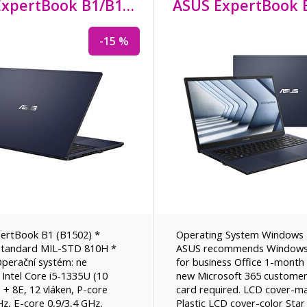
ASUS ExpertBook B1/B1502CVA/
i5-1335U/
15,6"/
FH
-15 %
ertBook B1 (B1502) *
Operating System Windows 
standard MIL-STD 810H *
ASUS recommends Windows
perační systém: ne
for business Office 1-month t
 Intel Core i5-1335U (10
new Microsoft 365 customers
P + 8E, 12 vláken, P-core
card required. LCD cover-ma
Hz, E-core 0,9/3,4 GHz,
Plastic LCD cover-color Star