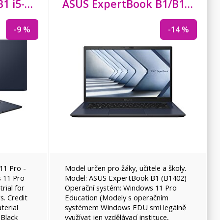
D/
8GB/
ASUS ExpertBook B1 i5-1335U/
512GB SSD/
16GB/
512GB SSD/
UHD/
bez OS/
15,6" FHD/
Black/
ASUS ExpertBook B1/B1402CGA/
2R
IPS
-9 %
-14 %
11 Pro -
Model určen pro žáky, učitele a školy.
 11 Pro
Model: ASUS ExpertBook B1 (B1402)
rial for
Operační systém: Windows 11 Pro
. Credit
Education (Modely s operačním
terial
systémem Windows EDU smí legálně
 Black
využívat jen vzdělávací instituce,