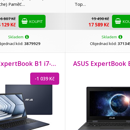
che) Paměť:…
Top…
6 807 Kč
19 490 Kč
KOUPIT
KOU
 129 Kč
17 589 Kč
Skladem
Skladem
bjednací kód:
3879929
Objednací kód:
37134
ASUS ExpertBook B1 i7-1355U/
32GB/
ASUS ExpertBook 
1TB SSD/
15,6
-1 039 Kč