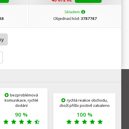
Skladem
88
Objednací kód:
3787787
ky
bezproblémová
komunikace, rychlé
rychlá reakce obchodu,
dodání
zboží přišlo poctivě zabaleno
90 %
100 %