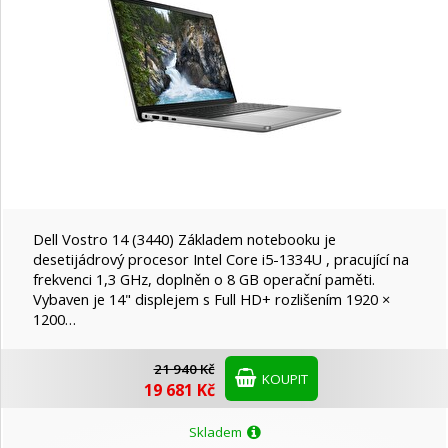
Dell Vostro 14 (3440) Základem notebooku je
desetijádrový procesor Intel Core i5-1334U , pracující na
frekvenci 1,3 GHz, doplněn o 8 GB operační paměti.
Vybaven je 14" displejem s Full HD+ rozlišením 1920 ×
1200…
21 940 Kč
KOUPIT
19 681 Kč
Skladem