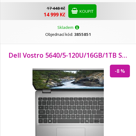
17 448 Kč
KOUPIT
14 999 Kč
Skladem
Objednací kód:
3855851
Dell Vostro 5640/5-120U/
16GB/
1TB SSD/
-8 %