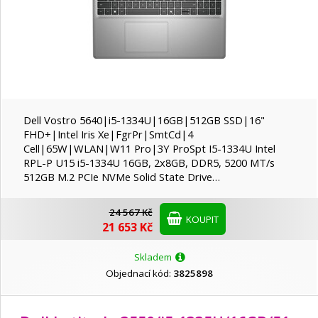
Dell Vostro 5640|i5-1334U|16GB|512GB SSD|16"
FHD+|Intel Iris Xe|FgrPr|SmtCd|4
Cell|65W|WLAN|W11 Pro|3Y ProSpt I5-1334U Intel
RPL-P U15 i5-1334U 16GB, 2x8GB, DDR5, 5200 MT/s
512GB M.2 PCIe NVMe Solid State Drive…
24 567 Kč
KOUPIT
21 653 Kč
Skladem
Objednací kód:
3825898