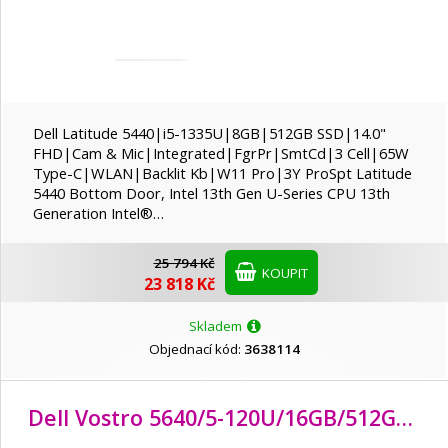
Dell Latitude 5440|i5-1335U|8GB|512GB SSD|14.0"
FHD|Cam & Mic|Integrated|FgrPr|SmtCd|3 Cell|65W
Type-C|WLAN|Backlit Kb|W11 Pro|3Y ProSpt Latitude
5440 Bottom Door, Intel 13th Gen U-Series CPU 13th
Generation Intel®…
25 794 Kč
KOUPIT
23 818 Kč
Skladem
Objednací kód:
3638114
Dell Vostro 5640/5-120U/
16GB/
512GB SSD/