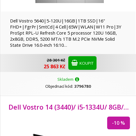
Dell Vostro 5640|5-120U|16GB|1TB SSD|16"
FHD+|FgrPr|SmtCd|4 Cell|65W|WLAN|W11 Pro|3Y
ProSpt RPL-U Refresh Core 5 processor 120U 16GB,
2x8GB, DDR5, 5200 MT/s 1TB M.2 PCIe NVMe Solid
State Drive 16.0-inch 16:10…
28 301 Kč
KOUPIT
25 863 Kč
Skladem
Objednací kód:
3796780
Dell Vostro 14 (3440)/ i5-1334U/ 8GB/ 512GB SSD/ 14" FHD
-10 %