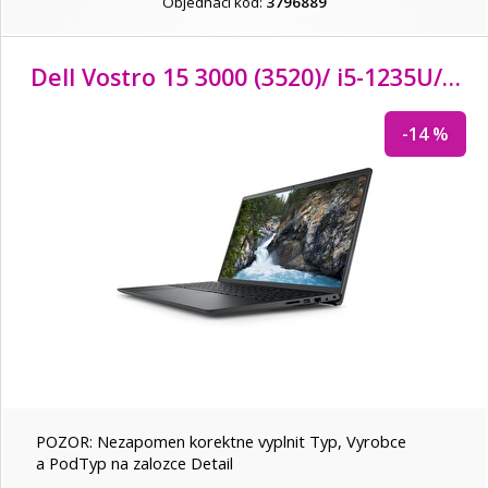
Objednací kód:
3796889
Dell Vostro 15 3000 (3520)/ i5-1235U/ 8GB/ 512GB SSD/ 15.6" FHD/ Intel UHD/ FPR/ podsv.kl./ W11Pro/ 3Y PS on-site
-14 %
POZOR: Nezapomen korektne vyplnit Typ, Vyrobce
a PodTyp na zalozce Detail