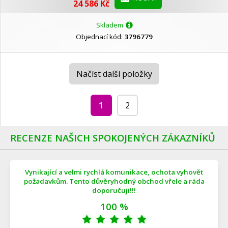
24 586 Kč
Skladem
Objednací kód:
3796779
Načíst další položky
1
2
RECENZE NAŠICH SPOKOJENÝCH ZÁKAZNÍKŮ
Vynikající a velmi rychlá komunikace, ochota vyhovět
požadavkům. Tento důvěryhodný obchod vřele a ráda
doporučuji!!!
100 %