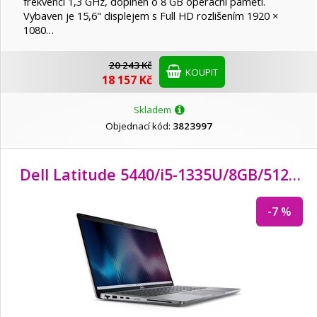
frekvenci 1,3 GHz, doplněn o 8 GB operační paměti.
Vybaven je 15,6" displejem s Full HD rozlišením 1920 ×
1080…
20 243 Kč
KOUPIT
18 157 Kč
Skladem
Objednací kód:
3823997
Dell Latitude 5440/i5-1335U/
8GB/
512GB SSD/
-7 %