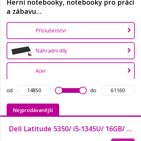
Herní notebooky, notebooky pro práci
a zábavu…
Příslušenství
Náhradní díly
Acer
od
do
Apple
Nejprodávanější
ASUS
Dell Latitude 5350/ i5-1345U/ 16GB/ 512GB SSD/ 13.3" FHD/ FPR/ W11Pro/ vPro/ 3Y PS on-site
Dell