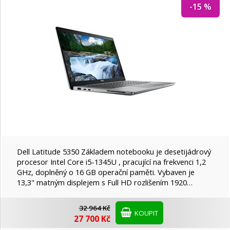
-15 %
HP
I-TEC
Lenovo
MSI
Nedis
Dell Latitude 5350 Základem notebooku je desetijádrový
procesor Intel Core i5-1345U , pracující na frekvenci 1,2
GHz, doplněný o 16 GB operační paměti. Vybaven je
13,3" matným displejem s Full HD rozlišením 1920…
32 964 Kč
KOUPIT
27 700 Kč