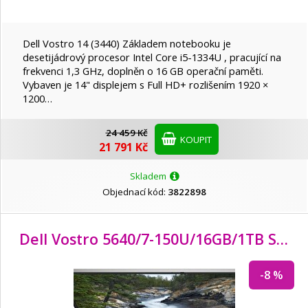
Dell Vostro 14 (3440) Základem notebooku je
desetijádrový procesor Intel Core i5-1334U , pracující na
frekvenci 1,3 GHz, doplněn o 16 GB operační paměti.
Vybaven je 14" displejem s Full HD+ rozlišením 1920 ×
1200…
24 459 Kč
KOUPIT
21 791 Kč
Skladem
Objednací kód:
3822898
Dell Vostro 5640/7-150U/
16GB/
1TB SSD/
-8 %