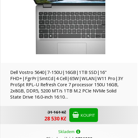
Dell Vostro 5640|7-150U|16GB|1TB SSD|16"
FHD+|FgrPr|SmtCd|4 Cell|65W|WLAN|W11 Pro|3Y
ProSpt RPL-U Refresh Core 7 processor 150U 16GB,
2x8GB, DDR5, 5200 MT/s 1TB M.2 PCIe NVMe Solid
State Drive 16.0-inch 16:10…
31 161 Kč
KOUPIT
28 530 Kč
Skladem