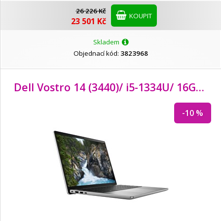
26 226 Kč
KOUPIT
23 501 Kč
Skladem
Objednací kód:
3823968
Dell Vostro 14 (3440)/ i5-1334U/ 16GB/ 512GB SSD/ 14" FHD
-10 %