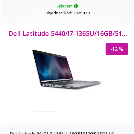
Skladem
Objednací kód:
3825923
Dell Latitude 5440/i7-1365U/
16GB/
512GB SSD/
-12 %
Dell Latitude 5440|i7-1365U|16GB|512GB SSD|14"