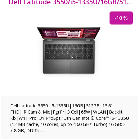
Dell Latitude 3550/i5-1335U/
16GB/
512GB SSD/
-10 %
Dell Latitude 3550|i5-1335U|16GB|512GB|15.6"
FHD|IR Cam & Mic|FgrPr|3 Cell|65W|WLAN|Backlit
Kb|W11 Pro|3Y ProSpt 13th Gen Intel® Core™ i5-1335U
(12 MB cache, 10 cores, up to 4.60 GHz Turbo) 16 GB: 2
x 8 GB, DDR5…