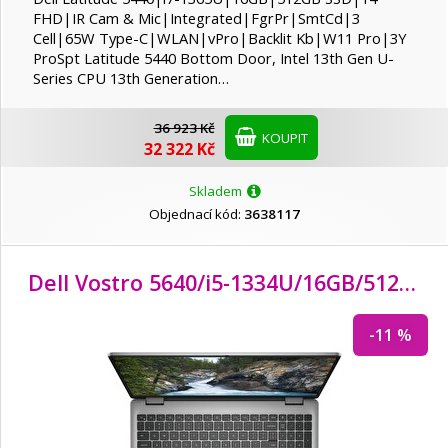
FHD|IR Cam & Mic|Integrated|FgrPr|SmtCd|3
Cell|65W Type-C|WLAN|vPro|Backlit Kb|W11 Pro|3Y
ProSpt Latitude 5440 Bottom Door, Intel 13th Gen U-
Series CPU 13th Generation…
36 923 Kč
KOUPIT
32 322 Kč
Skladem
Objednací kód:
3638117
Dell Vostro 5640/i5-1334U/
16GB/
512GB SSD/
-11 %