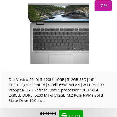
-7 %
Dell Vostro 5640|5-120U|16GB|512GB SSD|16"
FHD+|FgrPr|SmtCd|4 Cell|65W|WLAN|W11 Pro|3Y
ProSpt RPL-U Refresh Core 5 processor 120U 16GB,
2x8GB, DDR5, 5200 MT/s 512GB M.2 PCIe NVMe Solid
State Drive 16.0-inch…
26 464 Kč
KOUPIT