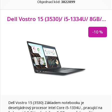
Objednací kód:
3822899
Dell Vostro 15 (3530)/ i5-1334U/ 8GB/ 512GB SSD/ 15.6" FHD/ Intel UHD/ FPR/ podsv.kl./ W11Pro/ černá/ 3Y PS on-site
-10 %
Dell Vostro 15 (3530) Základem notebooku je
desetijádrový procesor Intel Core i5-1334U , pracující na