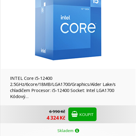
INTEL Core i5-12400
2.5GHz/6core/18MB/LGA1700/Graphics/Alder Lake/s
chladičem Procesor: i5-12400 Socket: Intel LGA1700
Kódový…
6 990 Kč
KOUPIT
4 324 Kč
Skladem