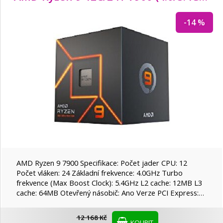
-14 %
AMD Ryzen 9 7900 Specifikace: Počet jader CPU: 12
Počet vláken: 24 Základní frekvence: 4.0GHz Turbo
frekvence (Max Boost Clock): 5.4GHz L2 cache: 12MB L3
cache: 64MB Otevřený násobič: Ano Verze PCI Express:…
12 168 Kč
KOUPIT