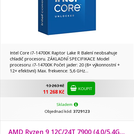
Intel Core i7-14700K Raptor Lake R Balení neobsahuje
chladič procesoru. ZÁKLADNÍ SPECIFIKACE Model
procesoru: i7-14700K Počet jader: 20 (8× výkonnostní +
12× efektivní) Max. frekvence: 5,6 GHz…
13 263 Kč
KOUPIT
11 268 Kč
Skladem
Objednací kód:
3729123
AMD Ryzen 9 12C/
24T 7900 (4.0/5.4GHz,
7