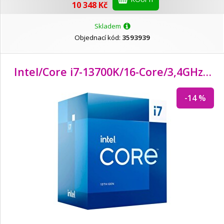
10 348 Kč
Skladem
Objednací kód:
3593939
Intel/
Core i7-13700K/
16-Core/
3,4GHz/
LG
-14 %