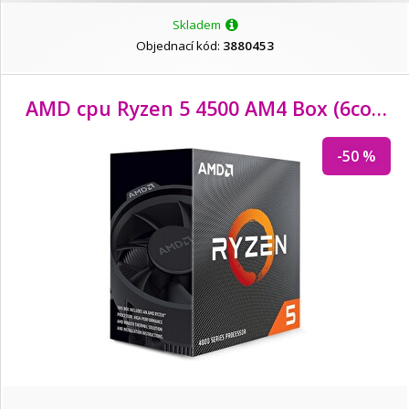
Skladem
Objednací kód:
3880453
AMD cpu Ryzen 5 4500 AM4 Box (6core, 12x vlákno, 3.6GHz / 4.1GHz, 8MB cache, 65W) s chladičem Wraith Stealth
-50 %