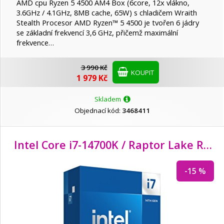
AMD cpu Ryzen 5 4500 AM4 Box (6core, 12x vlákno,
3.6GHz / 4.1GHz, 8MB cache, 65W) s chladičem Wraith
Stealth Procesor AMD Ryzen™ 5 4500 je tvořen 6 jádry
se základní frekvencí 3,6 GHz, přičemž maximální
frekvence…
3 990 Kč
KOUPIT
1 979 Kč
Skladem
Objednací kód:
3468411
Intel Core i7-14700K / Raptor Lake R / LGA1700 / max. 5,6GHz / 8P
-15 %