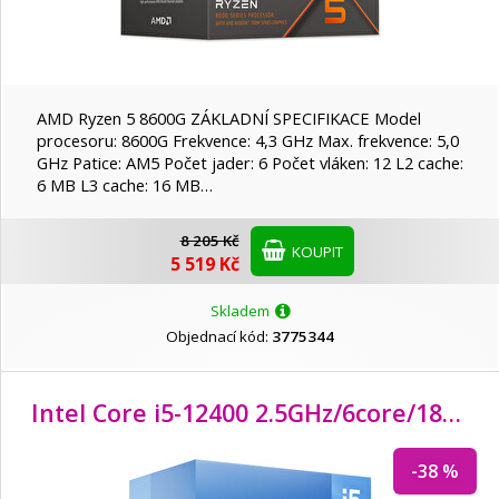
AMD Ryzen 5 8600G ZÁKLADNÍ SPECIFIKACE Model
procesoru: 8600G Frekvence: 4,3 GHz Max. frekvence: 5,0
GHz Patice: AM5 Počet jader: 6 Počet vláken: 12 L2 cache:
6 MB L3 cache: 16 MB…
8 205 Kč
KOUPIT
5 519 Kč
Skladem
Objednací kód:
3775344
Intel Core i5-12400 2.5GHz/
6core/
18MB/
-38 %