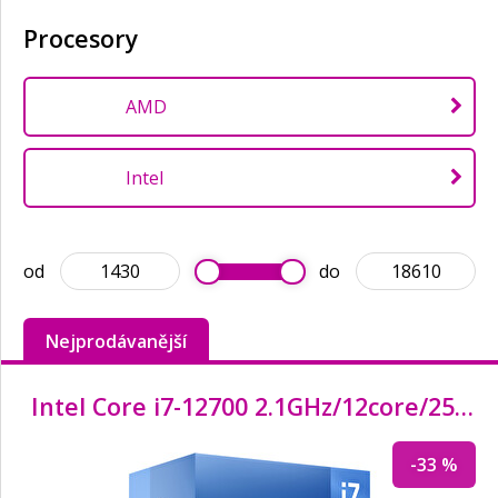
Procesory
AMD
Intel
od
do
Nejprodávanější
Intel Core i7-12700 2.1GHz/
12core/
25MB/
-33 %