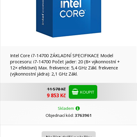
Intel Core i7-14700 ZÁKLADNÍ SPECIFIKACE Model
procesoru: i7-14700 Počet jader: 20 (8× výkonnostní +
12× efektivní) Max. frekvence: 5,4 GHz Zákl. frekvence
(výkonnostní jádra): 2,1 GHz Zákl.
11 578 Kč
KOUPIT
9 853 Kč
Skladem
Objednací kód:
3763961