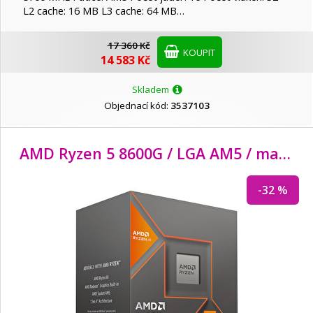
L2 cache: 16 MB L3 cache: 64 MB…
17 360 Kč
KOUPIT
14 583 Kč
Skladem
Objednací kód:
3537103
AMD Ryzen 5 8600G / LGA AM5 / max. 5,0GHz / 6C/
-32 %