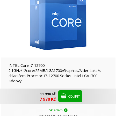
INTEL Core i7-12700
2.1GHz/12core/25MB/LGA1700/Graphics/Alder Lake/s
chladičem Procesor: i7-12700 Socket: Intel LGA1700
Kódový…
11 990 Kč
KOUPIT
7 970 Kč
Skladem