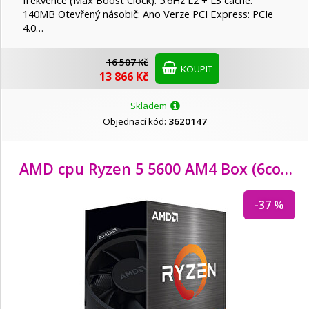
frekvence (Max Boost Clock): 5.6Hz L2 + L3 cache:
140MB Otevřený násobič: Ano Verze PCI Express: PCIe
4.0…
16 507 Kč
KOUPIT
13 866 Kč
Skladem
Objednací kód:
3620147
AMD cpu Ryzen 5 5600 AM4 Box (6core, 12x vlákno, 3.5GHz / 4.4GHz, 32MB cache, 65W) s chladičem Wraith Stealth
-37 %