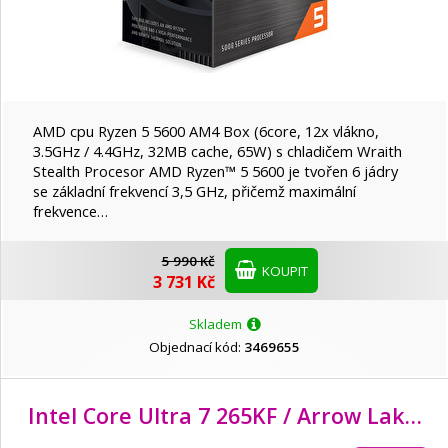
AMD cpu Ryzen 5 5600 AM4 Box (6core, 12x vlákno,
3.5GHz / 4.4GHz, 32MB cache, 65W) s chladičem Wraith
Stealth Procesor AMD Ryzen™ 5 5600 je tvořen 6 jádry
se základní frekvencí 3,5 GHz, přičemž maximální
frekvence…
5 990 Kč
KOUPIT
3 731 Kč
Skladem
Objednací kód:
3469655
Intel Core Ultra 7 265KF / Arrow Lake / LGA1851 / max. 5,5GHz / 8P