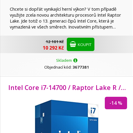
Chcete si dopřát vynikající herní výkon? V tom případě
využijte zcela novou architekturu procesorů Intel Raptor
Lake. Jde totiž o 13. generaci čipů Intel Core, která je
vymazlená ve všech směrech. Inovativním přístupem…
12 101 Kč
KOUPIT
10 292 Kč
Skladem
Objednací kód:
3677381
Intel Core i7-14700 / Raptor Lake R / LGA1700 / max. 5,4GHz / 8P
-14 %