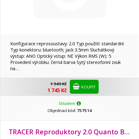
Konfigurace reprosoustavy: 2.0 Typ použití: standardní
Typ konektoru: bluetooth; jack 3.5mm Sluchátkový
výstup: ANO Optický vstup: NE Výkon RMS (W): 5
Provedení výrobku: černá barva Sytý stereofonní zvuk
na…
1 949 Kč
KOUPIT
1 745 Kč
Skladem
Objednací kód:
757514
TRACER Reproduktory 2.0 Quanto BLACK USB