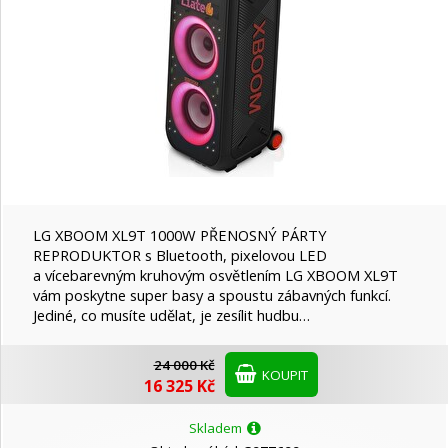
LG XBOOM XL9T 1000W PŘENOSNÝ PÁRTY
REPRODUKTOR s Bluetooth, pixelovou LED
a vícebarevným kruhovým osvětlením LG XBOOM XL9T
vám poskytne super basy a spoustu zábavných funkcí.
Jediné, co musíte udělat, je zesílit hudbu…
24 000 Kč
KOUPIT
16 325 Kč
Skladem