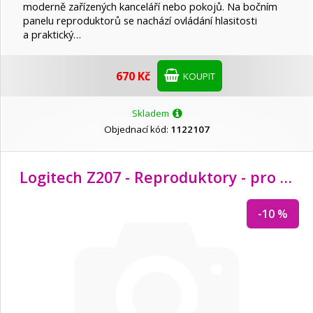
Tracer
moderně zařízených kanceláří nebo pokojů. Na bočním
panelu reproduktorů se nachází ovládání hlasitosti
a praktický…
Trust
670 Kč
KOUPIT
VIVAX
Skladem
Objednací kód:
1122107
Xiaomi
Logitech Z207 - Reproduktory - pro PC - 2.0-channel - bezdrátový - Bluetooth - 5 Watt (celkem) - černá
-10 %