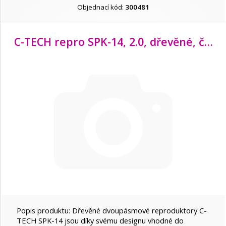
LG
Objednací kód:
300481
Logitech
C-TECH repro SPK-14, 2.0, dřevěné, černé
Niceboy
Philips
Platinet
PremiumCord
Sony
Popis produktu: Dřevěné dvoupásmové reproduktory C-
TECH SPK-14 jsou díky svému designu vhodné do