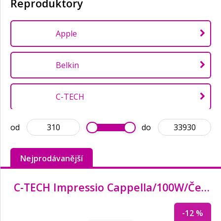
Reproduktory
Apple
Belkin
C-TECH
od
do
CONNECT IT
Nejprodávanější
Creative
C-TECH Impressio Cappella/
100W/
Černá
Dell
-12 %