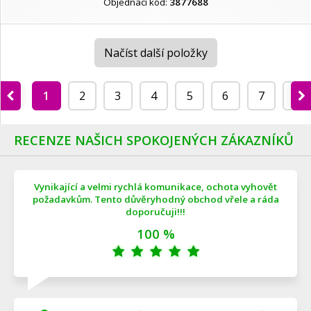
Objednací kód:
3877688
Načíst další položky
1
2
3
4
5
6
7
8
RECENZE NAŠICH SPOKOJENÝCH ZÁKAZNÍKŮ
Vynikající a velmi rychlá komunikace, ochota vyhovět
požadavkům. Tento důvěryhodný obchod vřele a ráda
doporučuji!!!
100 %