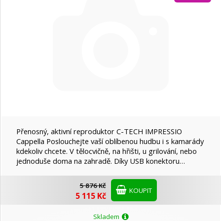
Energy Sistem
Gembird
Genius
Jabra
JBL
Přenosný, aktivní reproduktor C-TECH IMPRESSIO
Cappella Poslouchejte vaší oblíbenou hudbu i s kamarády
kdekoliv chcete. V tělocvičně, na hřišti, u grilování, nebo
Lamax
jednoduše doma na zahradě. Díky USB konektoru…
5 876 Kč
Lenovo
KOUPIT
5 115 Kč
Skladem