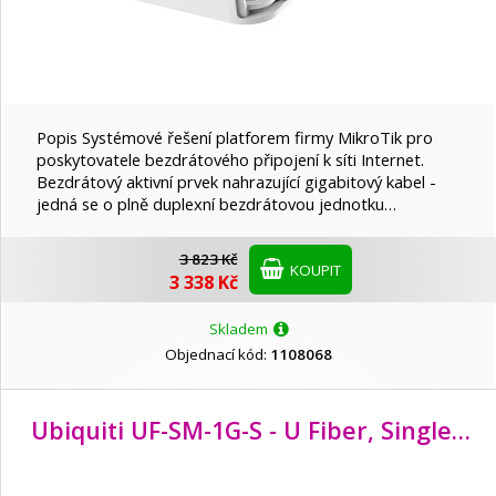
Popis Systémové řešení platforem firmy MikroTik pro
poskytovatele bezdrátového připojení k síti Internet.
Bezdrátový aktivní prvek nahrazující gigabitový kabel -
jedná se o plně duplexní bezdrátovou jednotku…
3 823 Kč
KOUPIT
3 338 Kč
Skladem
Objednací kód:
1108068
Ubiquiti UF-SM-1G-S - U Fiber, Single-Mode Module, 1G, BiDi, 2-Pack