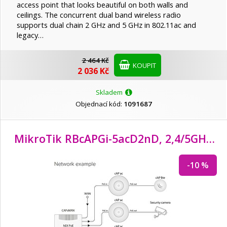
GIGABYTE
access point that looks beautiful on both walls and
ceilings. The concurrent dual band wireless radio
supports dual chain 2 GHz and 5 GHz in 802.11ac and
Grandstream
legacy…
2 464 Kč
KOUPIT
HP
2 036 Kč
Skladem
Huawei
Objednací kód:
1091687
iGET
MikroTik RBcAPGi-5acD2nD, 2,4/5GHz 802.11b/
Imou
-10 %
JIROUS