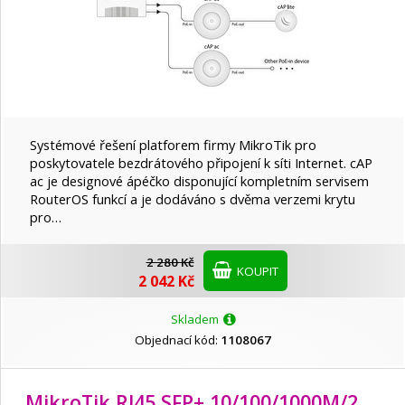
Lanberg
Lenovo
Linksys
Systémové řešení platforem firmy MikroTik pro
poskytovatele bezdrátového připojení k síti Internet. cAP
MaxLink
ac je designové ápéčko disponující kompletním servisem
RouterOS funkcí a je dodáváno s dvěma verzemi krytu
pro…
Mercusys
2 280 Kč
KOUPIT
2 042 Kč
MikroTik
Skladem
Objednací kód:
1108067
NETGEAR
MikroTik RJ45 SFP+ 10/100/1000M/
2.5G/
5