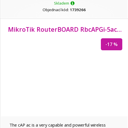
D-Link
Skladem
Objednací kód:
1739266
Dahua
MikroTik RouterBOARD RbcAPGi-5acD2nD, cAP ac
DATACOM
-17 %
Dell
Delock
DIGITUS
Gembird
The cAP ac is a very capable and powerful wireless