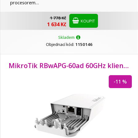
procesorem…
1 778 Kč
KOUPIT
1 634 Kč
Skladem
Objednací kód:
1150146
MikroTik RBwAPG-60ad 60GHz klientská jednotka wAP 60G
-11 %