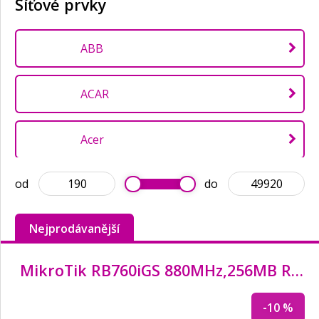
Síťové prvky
ABB
ACAR
Acer
od
do
Akasa
Nejprodávanější
Allied Telesis
MikroTik RB760iGS 880MHz,
256MB RAM, 5x LAN, ROS L4
ASUS
-10 %