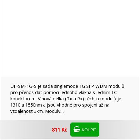
UF-SM-1G-S je sada singlemode 1G SFP WDM modulů
pro přenos dat pomocí jednoho vlákna s jedním LC
konektorem. Vlnová délka (Tx a Rx) těchto modulů je
1310 a 1550nm a jsou vhodné pro spojení až na
vzdálenost 3km. Moduly…
811 Kč
KOUPIT