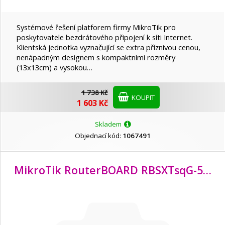
Xiaomi
Systémové řešení platforem firmy MikroTik pro
ZyXEL
poskytovatele bezdrátového připojení k síti Internet.
Klientská jednotka vyznačující se extra příznivou cenou,
nenápadným designem s kompaktními rozměry
(13x13cm) a vysokou…
1 738 Kč
KOUPIT
1 603 Kč
Skladem
Objednací kód:
1067491
MikroTik RouterBOARD RBSXTsqG-5acD, SXTsq 5 ac, 16dBi, 802.11ac, ROS L3, PoE, zdroj