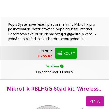
Popis Systémové řešení platforem firmy MikroTik pro
poskytovatele bezdrátového připojení k síti Internet.
Bezdrátový aktivní prvek nahrazující gigabitový kabel -
jedná se o plně duplexní bezdrátovou jednotku…
3 128 Kč
KOUPIT
2 755 Kč
Skladem
Objednací kód:
1108069
MikroTik RBLHGG-60ad kit, Wireless Wire Dish - kompletní spoj - 2 pack
-14 %