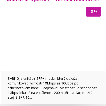
OEM
-8 %
Opticord
Pioneer
PremiumCord
QNAP
SCHRACK
S+RJ10 je unikátní SFP+ modul, který dokáže
komunikovat rychlostí 10Mbps až 10Gbps po
ethernetovém kabelu. Zajímavou vlastností je schopnost
SIGNAMAX
1Gbps linku až na vzdálenost 200m při instalaci mezi 2
stejné S+RJ10…