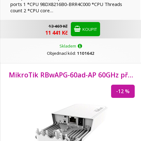
ports 1 *CPU 98DX8216B0-BRR4C000 *CPU Threads
count 2 *CPU core…
13 469 Kč
KOUPIT
11 441 Kč
Skladem
Objednací kód:
1101642
MikroTik RBwAPG-60ad-AP 60GHz přístupový bod wAP 60G AP
-12 %