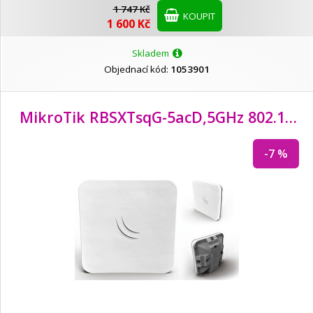
Solarix
1 747 Kč
KOUPIT
1 600 Kč
Synology
Skladem
Objednací kód:
1053901
Teltonika
MikroTik RBSXTsqG-5acD,
5GHz 802.11ac 16dBi outdoor
Tenda
-7 %
TP-LINK
Triton
Ubiquiti