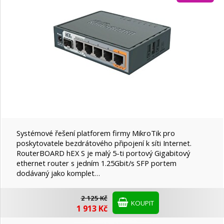
ATEN
Axago
Axagon
C-TECH
Cisco
Systémové řešení platforem firmy MikroTik pro
poskytovatele bezdrátového připojení k síti Internet.
RouterBOARD hEX S je malý 5-ti portový Gigabitový
CONNECT IT
ethernet router s jedním 1.25Gbit/s SFP portem
dodávaný jako komplet…
Crono
2 125 Kč
KOUPIT
1 913 Kč