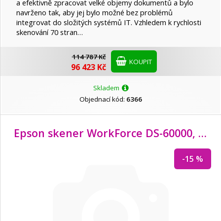
a efektivně zpracovat velké objemy dokumentů a bylo
navrženo tak, aby jej bylo možné bez problémů
integrovat do složitých systémů IT. Vzhledem k rychlosti
skenování 70 stran…
114 787 Kč
KOUPIT
96 423 Kč
Skladem
Objednací kód:
6366
Epson skener WorkForce DS-60000, A3, 600x600 dpi, USB 2.0, ADF
-15 %