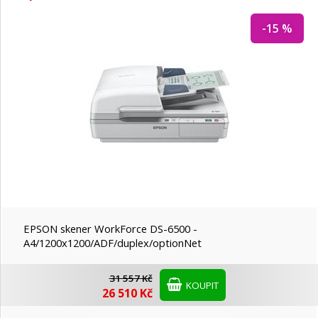
-15 %
EPSON skener WorkForce DS-6500 -
A4/1200x1200/ADF/duplex/optionNet
31 557 Kč
KOUPIT
26 510 Kč