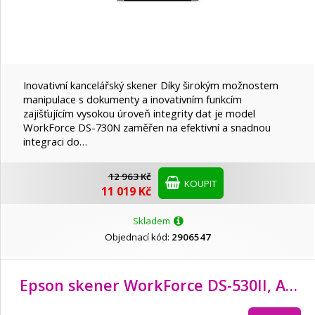
Inovativní kancelářský skener Díky širokým možnostem
manipulace s dokumenty a inovativním funkcím
zajišťujícím vysokou úroveň integrity dat je model
WorkForce DS-730N zaměřen na efektivní a snadnou
integraci do…
12 963 Kč
KOUPIT
11 019 Kč
Skladem
Objednací kód:
2906547
Epson skener WorkForce DS-530II, A4, USB, 600dpi, ADF, 3 roky záruka po reg.