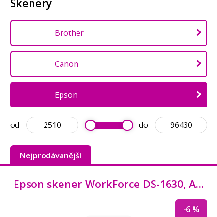
Skenery
Brother
Canon
Epson
od
do
HP
Nejprodávanější
Epson skener WorkForce DS-1630, A4, 1200x1200dpi, USB 3.0
-6 %