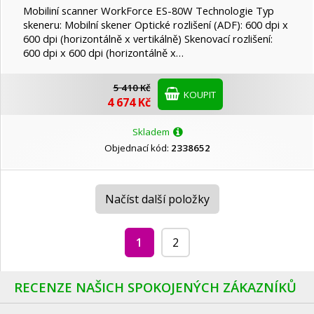
Mobiliní scanner WorkForce ES-80W Technologie Typ
skeneru: Mobilní skener Optické rozlišení (ADF): 600 dpi x
600 dpi (horizontálně x vertikálně) Skenovací rozlišení:
600 dpi x 600 dpi (horizontálně x…
5 410 Kč
KOUPIT
4 674 Kč
Skladem
Objednací kód:
2338652
Načíst další položky
1
2
RECENZE NAŠICH SPOKOJENÝCH ZÁKAZNÍKŮ