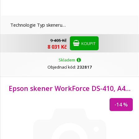
Technologie Typ skeneru…
9 405 Kč
KOUPIT
8 031 Kč
Skladem
Objednací kód:
232817
Epson skener WorkForce DS-410, A4, 50x1200dpi, USB 2.0, 3 roky záruka po reg.
-14 %