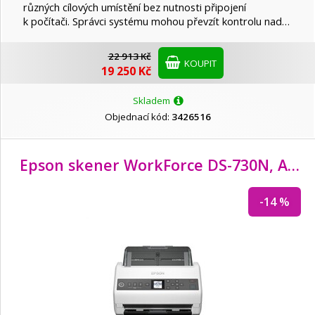
různých cílových umístění bez nutnosti připojení
k počítači. Správci systému mohou převzít kontrolu nad…
22 913 Kč
KOUPIT
19 250 Kč
Skladem
Objednací kód:
3426516
Epson skener WorkForce DS-730N, A4, USB, 600dpi, ADF-síťový, 3 roky záruka po reg.
-14 %