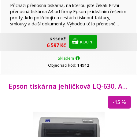
Přichází přenosná tiskárna, na kterou jste čekali. První
Peach
přenosná tiskárna A4 od firmy Epson je ideálním řešením
pro ty, kdo potřebují na cestách tisknout faktury,
smlouvy a další dokumenty. Výhodou této přenosné…
PremiumCord
6 956 Kč
KOUPIT
6 597 Kč
Ricoh
Skladem
Objednací kód:
14912
STAR
Epson tiskárna jehličková LQ-630, A4, 24 jehel, 360 zn/
Star Micronics
-15 %
Xerox
Xiaomi