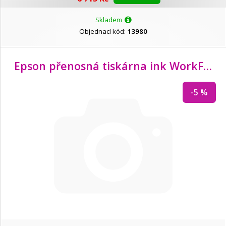
HP
Skladem
Objednací kód:
13980
Konica Minolta
Epson přenosná tiskárna ink WorkForce WF-100W MFZ, A4
KYOCERA
-5 %
Lexmark
Motorola
OEM
OKI