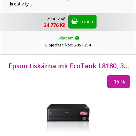
kreativity…
29 432 Kč
KOUPIT
24 776 Kč
Skladem
Objednací kód:
2851354
Epson tiskárna ink EcoTank L8180, 3v1, A3, 28ppm, USB, LCD panel, Foto tiskárna, 6ink, 3 roky záruka po reg.
-15 %