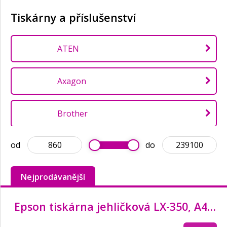
Tiskárny a příslušenství
ATEN
Axagon
Brother
od
do
Canon
Nejprodávanější
Citizen
Epson tiskárna jehličková LX-350, A4, 9 jehel, 347 zn/
DATACOM