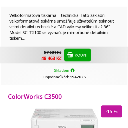
Velkoformátová tiskárna – technická Tato základní
velkoformátová tiskárna umožňuje uživatelům tisknout
velmi detailní technické a CAD výkresy velikosti až 36".
Model SC-T5100 se vyznačuje mimořádně detailním
tiskem…
57 631 Kč
KOUPIT
48 463 Kč
Skladem
Objednací kód:
1942626
ColorWorks C3500
-15 %