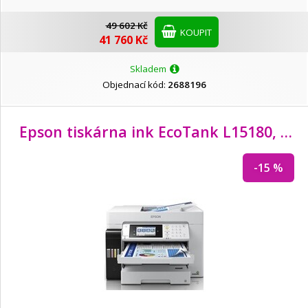
49 602 Kč
KOUPIT
41 760 Kč
Skladem
Objednací kód:
2688196
Epson tiskárna ink EcoTank L15180, 4in1, 4800x1200dpi, A3, USB, 25PPM, 4ink
-15 %