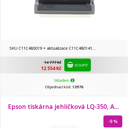
SKU C11C480019 + aktualizace C11C480141…
14 777 Kč
KOUPIT
12 554 Kč
Skladem
Objednací kód:
13976
Epson tiskárna jehličková LQ-350, A4, 24 jehel, 347 zn/
-9 %