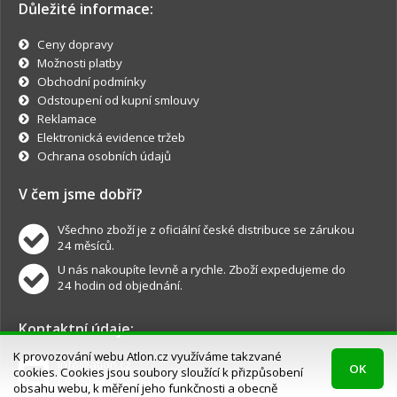
Důležité informace:
Ceny dopravy
Možnosti platby
Obchodní podmínky
Odstoupení od kupní smlouvy
Reklamace
Elektronická evidence tržeb
Ochrana osobních údajů
V čem jsme dobří?
Všechno zboží je z oficiální české distribuce se zárukou
24 měsíců.
U nás nakoupíte levně a rychle. Zboží expedujeme do
24 hodin od objednání.
Kontaktní údaje:
K provozování webu Atlon.cz využíváme takzvané
info@atlon.cz
OK
cookies. Cookies jsou soubory sloužící k přizpůsobení
Objednávky, dotazy a reklamace.
obsahu webu, k měření jeho funkčnosti a obecně