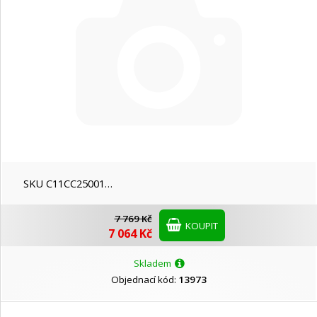
SKU C11CC25001…
7 769 Kč
KOUPIT
7 064 Kč
Skladem
Objednací kód:
13973