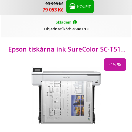
93 999 Kč
KOUPIT
79 053 Kč
Skladem
Objednací kód:
2688193
Epson tiskárna ink SureColor SC-T5100 ,(4ink, 2400x1200 dpi, A3+ , USB ,LAN ,WIFI)
-15 %