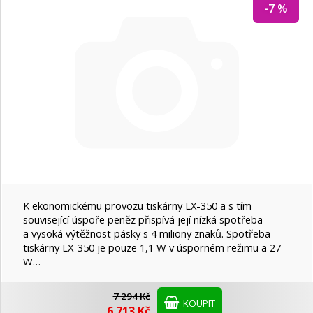
-7 %
DIGITUS
Epson
Ergotron
Europapier
Fujifilm
K ekonomickému provozu tiskárny LX-350 a s tím
související úspoře peněz přispívá její nízká spotřeba
a vysoká výtěžnost pásky s 4 miliony znaků. Spotřeba
Gembird
tiskárny LX-350 je pouze 1,1 W v úsporném režimu a 27
W…
Hama
7 294 Kč
KOUPIT
6 713 Kč