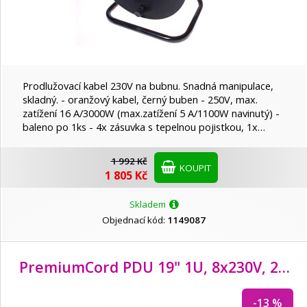
Prodlužovací kabel 230V na bubnu. Snadná manipulace,
skladný. - oranžový kabel, černý buben - 250V, max.
zatížení 16 A/3000W (max.zatížení 5 A/1100W navinutý) -
baleno po 1ks - 4x zásuvka s tepelnou pojistkou, 1x…
1 992 Kč
KOUPIT
1 805 Kč
Skladem
Objednací kód:
1149087
PremiumCord PDU 19" 1U, 8x230V, 2m kabel, vypínač, přepěťová ochrana
-13 %