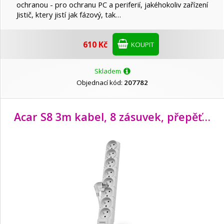
PremiumCord
ochranou - pro ochranu PC a periferií, jakéhokoliv zařízení
Jistič, ktery jistí jak fázový, tak…
T6 power
610 Kč
KOUPIT
Skladem
Objednací kód:
207782
Acar S8 3m kabel, 8 zásuvek, přepěťová ochrana, bílá