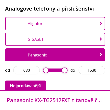
Analogové telefony a příslušenství
Aligator
GIGASET
Panasonic
od
do
Nejprodávanější
Panasonic KX-TG2512FXT titanově černá Bezdrátový telefon podsvícený displej