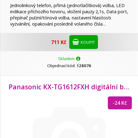
Jednolinkový telefon, přímá (jednotlačítková) volba, LED
indikace příchozího hovoru, vložení pauzy 2,1s, Data port,
přepínač pulzní/tónová volba, nastavení hlasitosti
vyzvánění, opakování posledně volaného čísla…
711 Kč
KOUPIT
Skladem
Objednací kód:
128076
Panasonic KX-TG1612FXH digitální bezdrátový telefon,
-24 Kč