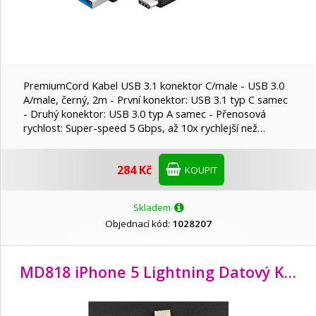
PremiumCord Kabel USB 3.1 konektor C/male - USB 3.0
A/male, černý, 2m - První konektor: USB 3.1 typ C samec
- Druhý konektor: USB 3.0 typ A samec - Přenosová
rychlost: Super-speed 5 Gbps, až 10x rychlejší než…
284 Kč
KOUPIT
Skladem
Objednací kód:
1028207
MD818 iPhone 5 Lightning Datový Kabel White (OOB Bulk)