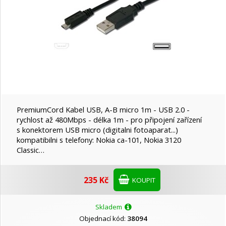
Nedis
Nokia
OEM
PremiumCord Kabel USB, A-B micro 1m - USB 2.0 -
rychlost až 480Mbps - délka 1m - pro připojení zařízení
Platinet
s konektorem USB micro (digitalni fotoaparat...)
kompatibilni s telefony: Nokia ca-101, Nokia 3120
Classic…
PremiumCord
235 Kč
KOUPIT
RECALL
Skladem
Objednací kód:
38094
REDPOINT