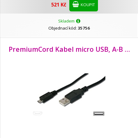
521 Kč
KOUPIT
CONNECT IT
Skladem
Objednací kód:
35756
DICOTA
PremiumCord Kabel micro USB, A-B 2m
DIGITUS
Duracell
EMOS
EVOLVEO
FIXED