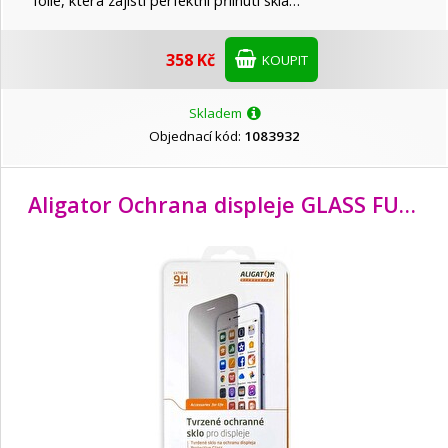
fólie, která zajistí perfektní přilnutí skla…
358 Kč
Trust
KOUPIT
Skladem
Verbatim
Objednací kód:
1083932
Viking
Aligator Ochrana displeje GLASS FULL COVER 3D Apple iPhone X černá
VIVO
Xiaomi