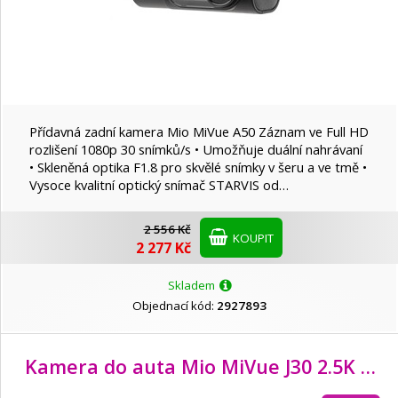
Přídavná zadní kamera Mio MiVue A50 Záznam ve Full HD
rozlišení 1080p 30 snímků/s • Umožňuje duální nahrávaní
• Skleněná optika F1.8 pro skvělé snímky v šeru a ve tmě •
Vysoce kvalitní optický snímač STARVIS od…
2 556 Kč
KOUPIT
2 277 Kč
Skladem
Objednací kód:
2927893
Kamera do auta Mio MiVue J30 2.5K WIFI