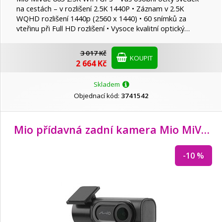
na cestách – v rozlišení 2.5K 1440P • Záznam v 2.5K
WQHD rozlišení 1440p (2560 x 1440) • 60 snímků za
vteřinu při Full HD rozlišení • Vysoce kvalitní optický…
3 017 Kč
KOUPIT
2 664 Kč
Skladem
Objednací kód:
3741542
Mio přídavná zadní kamera Mio MiVue A50
-10 %