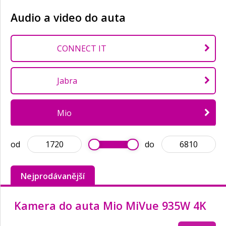
Audio a video do auta
CONNECT IT
Jabra
Mio
od
do
Pioneer
Nejprodávanější
PremiumCord
Kamera do auta Mio MiVue 935W 4K
Sony