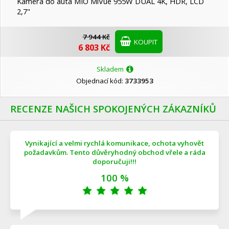
Kamera do auta MIO MiVue 955W DUAL 4K, HDR, LCD
2,7"
7 944 Kč
KOUPIT
6 803 Kč
Skladem
Objednací kód:
3733953
RECENZE NAŠICH SPOKOJENÝCH ZÁKAZNÍKŮ
Vynikající a velmi rychlá komunikace, ochota vyhovět
požadavkům. Tento důvěryhodný obchod vřele a ráda
doporučuji!!!
100 %