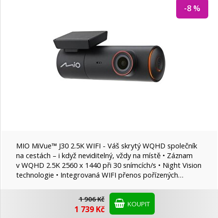
-8 %
MIO MiVue™ J30 2.5K WIFI - Váš skrytý WQHD společník
na cestách – i když neviditelný, vždy na místě • Záznam
v WQHD 2.5K 2560 x 1440 při 30 snímcích/s • Night Vision
technologie • Integrovaná WIFI přenos pořízených…
1 906 Kč
KOUPIT
1 739 Kč