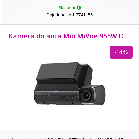
Skladem
Objednací kód:
3741155
Kamera do auta Mio MiVue 955W DUAL 4K, HDR, LCD 2,7"
-14 %