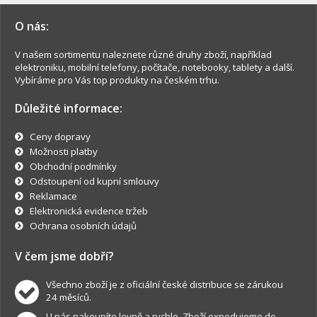
O nás:
V našem sortimentu naleznete různé druhy zboží, například
elektroniku, mobilní telefony, počítače, notebooky, tablety a další.
Vybíráme pro Vás top produkty na českém trhu.
Důležité informace:
Ceny dopravy
Možnosti platby
Obchodní podmínky
Odstoupení od kupní smlouvy
Reklamace
Elektronická evidence tržeb
Ochrana osobních údajů
V čem jsme dobří?
Všechno zboží je z oficiální české distribuce se zárukou
24 měsíců.
U nás nakoupíte levně a rychle. Zboží expedujeme do