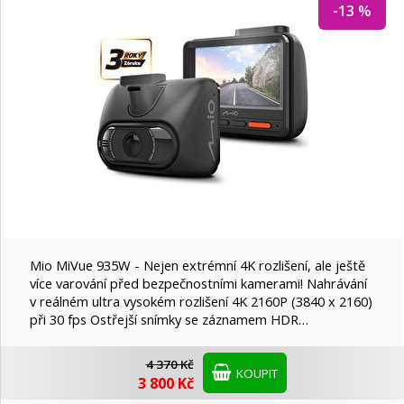
-13 %
Swissten
Transcend
VIVAX
Mio MiVue 935W - Nejen extrémní 4K rozlišení, ale ještě
více varování před bezpečnostními kamerami! Nahrávání
v reálném ultra vysokém rozlišení 4K 2160P (3840 x 2160)
při 30 fps Ostřejší snímky se záznamem HDR…
4 370 Kč
KOUPIT
3 800 Kč