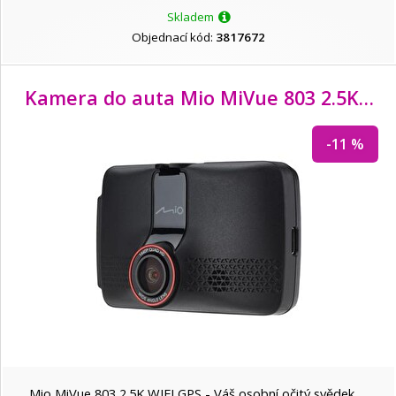
Skladem
Objednací kód:
3817672
Kamera do auta Mio MiVue 803 2.5K WIFI GPS
-11 %
Mio MiVue 803 2.5K WIFI GPS - Váš osobní očitý svědek