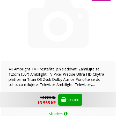
LG
NEC
Nedis
Philips
Platinet
4K Ambilight TV Přestaňte jen sledovat. Zamilujte se.
126cm (50") Ambilight TV Pixel Precise Ultra HD Chytrá
platforma Titan OS Zvuk Dolby Atmos Ponořte se do
PremiumCord
toho, co milujete. Televizor Ambilight. Televizory…
16 990 Kč
Samsung
KOUPIT
13 555 Kč
Skladem