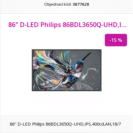
Sony
Objednací kód:
3877628
Valueline
86" D-LED Philips 86BDL3650Q-UHD,
IPS,
ViewSonic
-15 %
VIVAX
Xiaomi
86" D-LED Philips 86BDL3650Q-UHD,IPS,400cd,AN,18/7