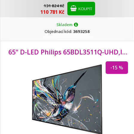
131 824 Kč
KOUPIT
110 781 Kč
Skladem
Objednací kód:
3693258
65" D-LED Philips 65BDL3511Q-UHD,
IPS,
-15 %