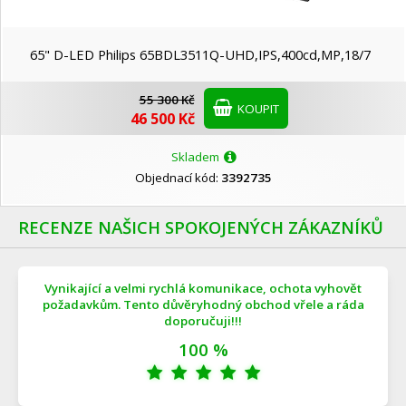
65" D-LED Philips 65BDL3511Q-UHD,IPS,400cd,MP,18/7
55 300 Kč
KOUPIT
46 500 Kč
Skladem
Objednací kód:
3392735
RECENZE NAŠICH SPOKOJENÝCH ZÁKAZNÍKŮ
Vynikající a velmi rychlá komunikace, ochota vyhovět
požadavkům. Tento důvěryhodný obchod vřele a ráda
doporučuji!!!
100 %