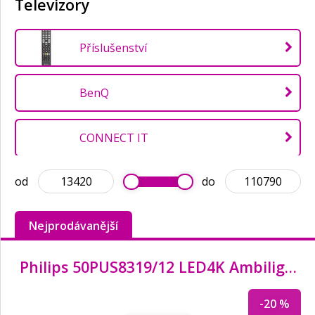
Televizory
Příslušenství
BenQ
CONNECT IT
od
do
DIGITUS
Nejprodávanější
Gembird
Philips 50PUS8319/12 LED4K Ambilight TV
Hama
-20 %