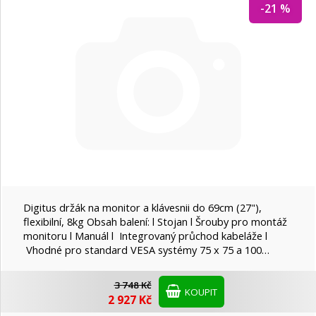
-21 %
DIGITUS
EMOS
EVOLVEO
Fellowes
HP
Digitus držák na monitor a klávesnii do 69cm (27"),
flexibilní, 8kg Obsah balení: l Stojan l Šrouby pro montáž
monitoru l Manuál l Integrovaný průchod kabeláže l
iiyama
Vhodné pro standard VESA systémy 75 x 75 a 100…
3 748 Kč
Philips
KOUPIT
2 927 Kč