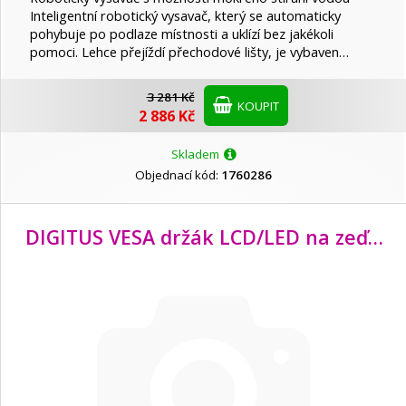
Inteligentní robotický vysavač, který se automaticky
pohybuje po podlaze místnosti a uklízí bez jakékoli
pomoci. Lehce přejíždí přechodové lišty, je vybaven…
3 281 Kč
KOUPIT
2 886 Kč
Skladem
Objednací kód:
1760286
DIGITUS VESA držák LCD/
LED na zeď do 69cm (27") +-15o otočný, 360o otočný, 100x100, 15kg