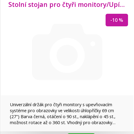
Stolní stojan pro čtyři monitory/
Upínací držáky, černý 15-27 ", max. Zatížení 4x8 kg, VESA max. 100x100
-10 %
Univerzální držák pro čtyři monitory s upevňovacím
systéme pro obrazovky ve velikosti úhlopříčky 69 cm
(27") Barva černá, otáčení o 90 st., naklápění o 45 st.,
možnost rotace až o 360 st. Vhodný pro obrazovky…