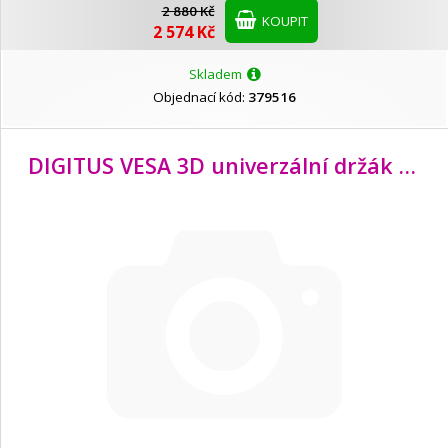
2 880 Kč
KOUPIT
2 574 Kč
Skladem
Objednací kód:
379516
DIGITUS VESA 3D univerzální držák TV/
M