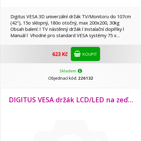
Digitus VESA 3D univerzální držák TV/Monitoru do 107cm
(42"), 15o sklopný, 180o otočný, max 200x200, 30kg
Obsah balení: l TV nástěnný držák l Instalační doplňky l
Manuál l Vhodné pro standard VESA systémy 75 x…
623 Kč
KOUPIT
Skladem
Objednací kód:
226132
DIGITUS VESA držák LCD/
LED na zeď do 178cm (70") +5-10o sklápění, 400x600, 75kg