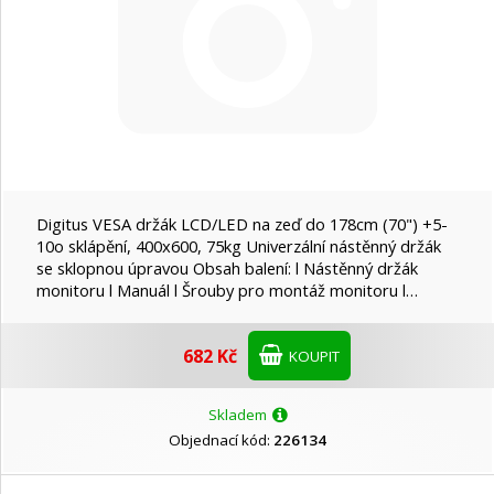
Digitus VESA držák LCD/LED na zeď do 178cm (70") +5-
10o sklápění, 400x600, 75kg Univerzální nástěnný držák
se sklopnou úpravou Obsah balení: l Nástěnný držák
monitoru l Manuál l Šrouby pro montáž monitoru l…
682 Kč
KOUPIT
Skladem
Objednací kód:
226134