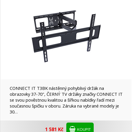
CONNECT IT T3BK nástěnný pohyblivý držák na
obrazovky 37-70", ČERNÝ TV držáky značky CONNECT IT
se svou pověstnou kvalitou a šířkou nabídky řadí mezi
současnou špičku v oboru. Záruka na vybrané modely je
30…
1 581 Kč
KOUPIT