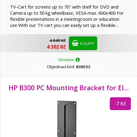
TV-Cart for screens up to 70" with shelf for DVD and
Camera up to 50 kg wheelbase, VESA max. 600x400 For
flexible presentations in a meetingroom or education
use With our TV cart you can easily set up a flexible…
4 840 Kč
KOUPIT
4 302 Kč
Skladem
Objednací kód:
808502
HP B300 PC Mounting Bracket for EliteDisplay E2x3
-7 Kč