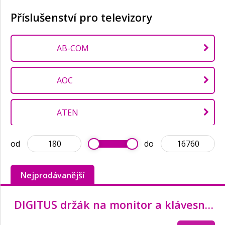
Příslušenství pro televizory
AB-COM
AOC
ATEN
od
do
CONNECT IT
Nejprodávanější
Creative
DIGITUS držák na monitor a klávesnici do 69cm (27"), flexibilní, 8kg VESA 75 x 75 a 100 x 100 mm
DATACOM