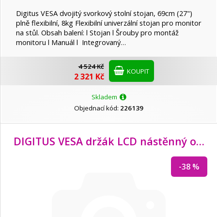
Digitus VESA dvojitý svorkový stolní stojan, 69cm (27")
plně flexibilní, 8kg Flexibilní univerzální stojan pro monitor
na stůl. Obsah balení: l Stojan l Šrouby pro montáž
monitoru l Manuál l Integrovaný…
4 524 Kč
KOUPIT
2 321 Kč
Skladem
Objednací kód:
226139
DIGITUS VESA držák LCD nástěnný otočný max.( VESA 75x75, 100x100) 15 kg
-38 %