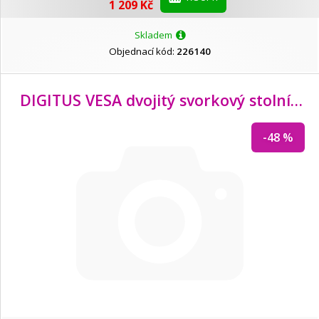
1 209 Kč
Skladem
Objednací kód:
226140
DIGITUS VESA dvojitý svorkový stolní stojan, 69cm (27") plně flexibilní, 8kg
-48 %