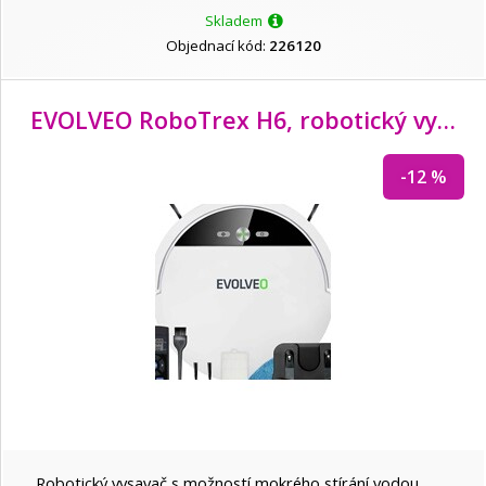
Skladem
PRIMECOOLER
Objednací kód:
226120
Solight
EVOLVEO RoboTrex H6, robotický vysavač 2v1
T6 power
-12 %
TB TOUCH
THOMSON
Viking
Vogel's
Robotický vysavač s možností mokrého stírání vodou