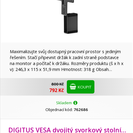
Maximalizujte svůj dostupný pracovní prostor s jediným
řešením. Stačí připevnit držák k zadní straně podstavce
na monitor a počítač k držáku. Rozměry produktu (š x h x
v): 246,3 x 115 x 51,9 mm Hmotnost: 318 g Obsah…
800 Kč
KOUPIT
792 Kč
Skladem
Objednací kód:
762686
DIGITUS VESA dvojitý svorkový stolní stojan, 90o otočný, 30o sklopný, otočný 360o, 15"-27" TFT, 100x100, 16Kg, černý