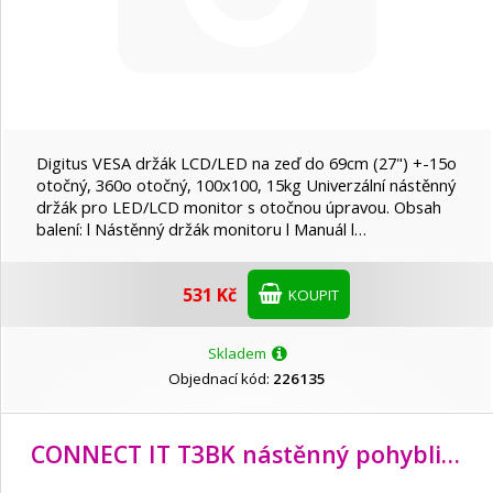
Digitus VESA držák LCD/LED na zeď do 69cm (27") +-15o
otočný, 360o otočný, 100x100, 15kg Univerzální nástěnný
držák pro LED/LCD monitor s otočnou úpravou. Obsah
balení: l Nástěnný držák monitoru l Manuál l…
531 Kč
KOUPIT
Skladem
Objednací kód:
226135
CONNECT IT T3BK nástěnný pohyblivý držák na obrazovky 37-70", ČERNÝ