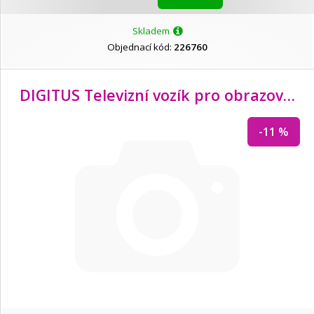
Skladem
Objednací kód:
226760
DIGITUS Televizní vozík pro obrazovky do 70 "police pro DVD přehrávače, kameru, nosnost 50 kg, VESA max. 600x400
-11 %