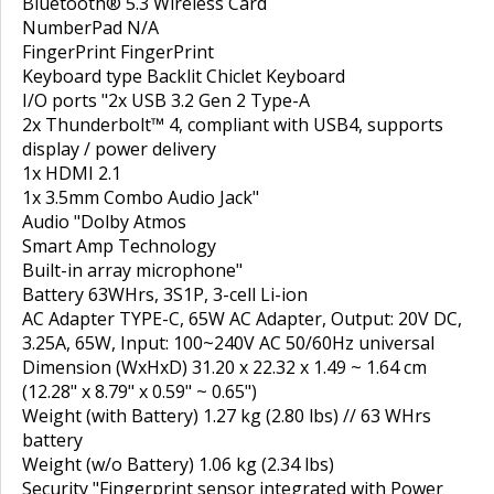
Bluetooth® 5.3 Wireless Card
NumberPad N/A
FingerPrint FingerPrint
Keyboard type Backlit Chiclet Keyboard
I/O ports "2x USB 3.2 Gen 2 Type-A
2x Thunderbolt™ 4, compliant with USB4, supports
display / power delivery
1x HDMI 2.1
1x 3.5mm Combo Audio Jack"
Audio "Dolby Atmos
Smart Amp Technology
Built-in array microphone"
Battery 63WHrs, 3S1P, 3-cell Li-ion
AC Adapter TYPE-C, 65W AC Adapter, Output: 20V DC,
3.25A, 65W, Input: 100~240V AC 50/60Hz universal
Dimension (WxHxD) 31.20 x 22.32 x 1.49 ~ 1.64 cm
(12.28" x 8.79" x 0.59" ~ 0.65")
Weight (with Battery) 1.27 kg (2.80 lbs) // 63 WHrs
battery
Weight (w/o Battery) 1.06 kg (2.34 lbs)
Security "Fingerprint sensor integrated with Power