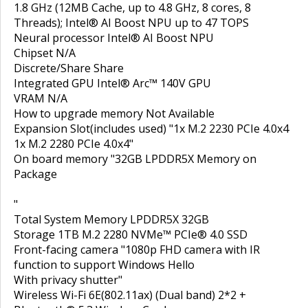
1.8 GHz (12MB Cache, up to 4.8 GHz, 8 cores, 8
Threads); Intel® AI Boost NPU up to 47 TOPS
Neural processor Intel® AI Boost NPU
Chipset N/A
Discrete/Share Share
Integrated GPU Intel® Arc™ 140V GPU
VRAM N/A
How to upgrade memory Not Available
Expansion Slot(includes used) "1x M.2 2230 PCIe 4.0x4
1x M.2 2280 PCIe 4.0x4"
On board memory "32GB LPDDR5X Memory on
Package
"
Total System Memory LPDDR5X 32GB
Storage 1TB M.2 2280 NVMe™ PCIe® 4.0 SSD
Front-facing camera "1080p FHD camera with IR
function to support Windows Hello
With privacy shutter"
Wireless Wi-Fi 6E(802.11ax) (Dual band) 2*2 +