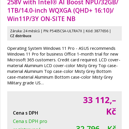
258V with Intel® AI Boost NPU/
32GB/
1TB/
14.0-inch WQXGA (QHD+ 16:10)/
Win11P/
3Y ON-SITE NB
Záruka: 24 měsíců | PN:
P5405CSA-ULTRA7X
| Kód: 3877656 |
CZ distribuce
Operating System Windows 11 Pro - ASUS recommends
Windows 11 Pro for business Office 1-month trial for new
Microsoft 365 customers. Credit card required. LCD cover-
material Aluminum LCD cover-color Misty Grey Top case-
material Aluminum Top case-color Misty Grey Bottom
case-material Aluminum Bottom case-color Misty Grey
Military grade US…
33 112,–
Kč
Cena s DPH
Cena s DPH pro
32 796,– Kč