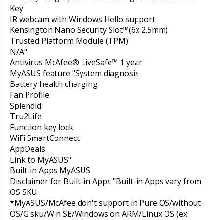
Key
IR webcam with Windows Hello support
Kensington Nano Security Slot™(6x 2.5mm)
Trusted Platform Module (TPM)
N/A"
Antivirus McAfee® LiveSafe™ 1 year
MyASUS feature "System diagnosis
Battery health charging
Fan Profile
Splendid
Tru2Life
Function key lock
WiFi SmartConnect
AppDeals
Link to MyASUS"
Built-in Apps MyASUS
Disclaimer for Built-in Apps "Built-in Apps vary from
OS SKU.
*MyASUS/McAfee don't support in Pure OS/without
OS/G sku/Win SE/Windows on ARM/Linux OS (ex.