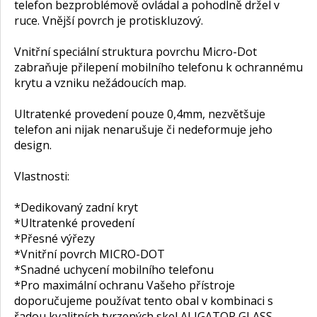
telefon bezproblémově ovládal a pohodlně držel v
ruce. Vnější povrch je protiskluzový.
Vnitřní speciální struktura povrchu Micro-Dot
zabraňuje přilepení mobilního telefonu k ochrannému
krytu a vzniku nežádoucích map.
Ultratenké provedení pouze 0,4mm, nezvětšuje
telefon ani nijak nenarušuje či nedeformuje jeho
design.
Vlastnosti:
*Dedikovaný zadní kryt
*Ultratenké provedení
*Přesné výřezy
*Vnitřní povrch MICRO-DOT
*Snadné uchycení mobilního telefonu
*Pro maximální ochranu Vašeho přístroje
doporučujeme používat tento obal v kombinaci s
řadou kvalitních tvrzených skel ALIGATOR GLASS.