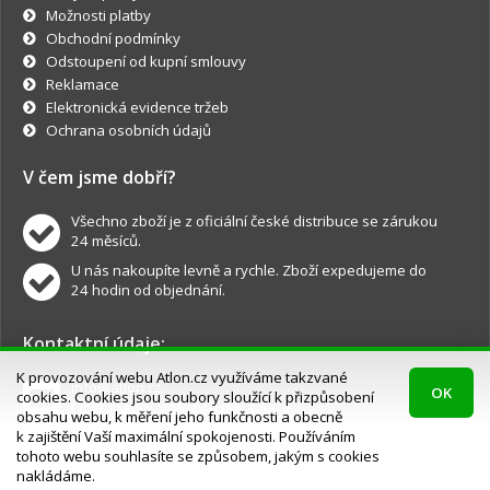
Možnosti platby
Obchodní podmínky
Odstoupení od kupní smlouvy
Reklamace
Elektronická evidence tržeb
Ochrana osobních údajů
V čem jsme dobří?
Všechno zboží je z oficiální české distribuce se zárukou
24 měsíců.
U nás nakoupíte levně a rychle. Zboží expedujeme do
24 hodin od objednání.
Kontaktní údaje:
K provozování webu Atlon.cz využíváme takzvané
info@atlon.cz
OK
cookies. Cookies jsou soubory sloužící k přizpůsobení
Objednávky, dotazy a reklamace.
obsahu webu, k měření jeho funkčnosti a obecně
k zajištění Vaší maximální spokojenosti. Používáním
tohoto webu souhlasíte se způsobem, jakým s cookies
nakládáme.
Atlon.cz © všechna práva vyhrazena.