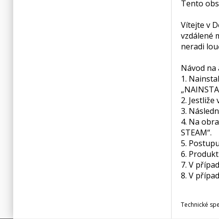
Tento obsa
Vítejte v 
vzdálené m
neradi lou
Návod na a
1. Nainsta
„NAINSTA
2. Jestliž
3. Následn
4. Na obr
STEAM“.
5. Postupu
6. Produkt
7. V přípa
8. V přípa
Technické sp