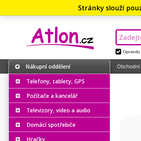
Stránky slouží pou
Opravdu v
Nákupní oddělení
Obchodní
Telefony, tablety, GPS
Počítače a kancelář
Televizory, video a audio
Domácí spotřebiče
Hračky