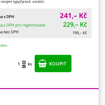
s novými typyZyrexů: ostatní…
241,–
Kč
a s DPH
229,– Kč
a s DPH pro registrované
a bez DPH
199,– Kč
adem
KOUPIT
ks