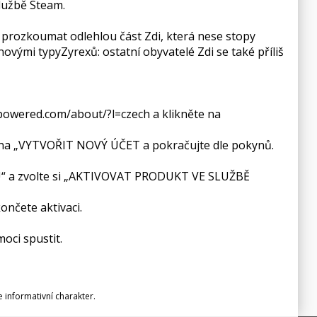
službě Steam.
i prozkoumat odlehlou část Zdi, která nese stopy
ovými typyZyrexů: ostatní obyvatelé Zdi se také příliš
mpowered.com/about/?l=czech a klikněte na
ace na „VYTVOŘIT NOVÝ ÚČET a pokračujte dle pokynů.
HRU“ a zvolte si „AKTIVOVAT PRODUKT VE SLUŽBĚ
ončete aktivaci.
oci spustit.
informativní charakter.