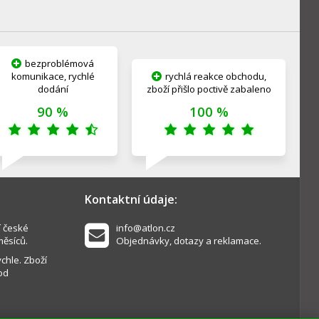
bezproblémová
komunikace, rychlé
rychlá reakce obchodu,
dodání
zboží přišlo poctivě zabaleno
90 %
100 %
Kontaktní údaje:
í české
info@atlon.cz
měsíců.
Objednávky, dotazy a reklamace.
chle. Zboží
od