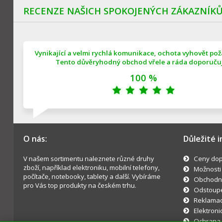
RECENZE NAŠICH SPOKOJENÝCH ZÁKAZNÍK
Vynikající a velmi rychlá komunikace, ochota vyhovět po
Tento důvěryhodný obchod vřele a ráda doporučuji
100 %
O nás:
Důležité 
V našem sortimentu naleznete různé druhy
Ceny dop
zboží, například elektroniku, mobilní telefony,
Možnosti
počítače, notebooky, tablety a další. Vybíráme
Obchodn
pro Vás top produkty na českém trhu.
Odstoupe
Reklama
Elektroni
Ochrana 