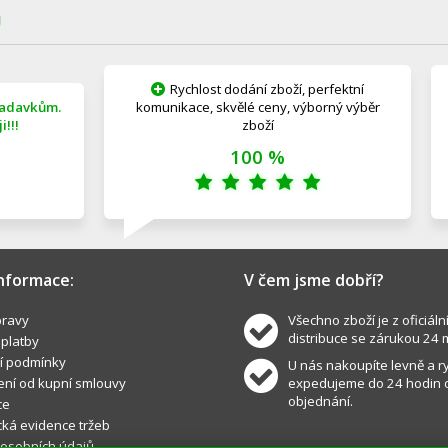
Ů
Rychlost dodání zboží, perfektní
žadavkům.
komunikace, skvělé ceny, výborný výběr
!!!
zboží
100 %
informace:
V čem jsme dobří?
ravy
Všechno zboží je z oficiáln
distribuce se zárukou 24 
 platby
í podmínky
U nás nakoupíte levně a ry
ní od kupní smlouvy
expedujeme do 24 hodin 
objednání.
ce
cká evidence tržeb
osobních údajů