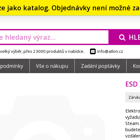
ze jako katalog. Objednávky není možné zad
HL
elký výběr, přes 23000 produktů v nabídce.
info@atlon.cz
 podmínky
Vše o nákupu
Zadání poptávky
Ko
ESD 
Záruka
Elektr
vyžaduj
Steam. 
budete
vzdále