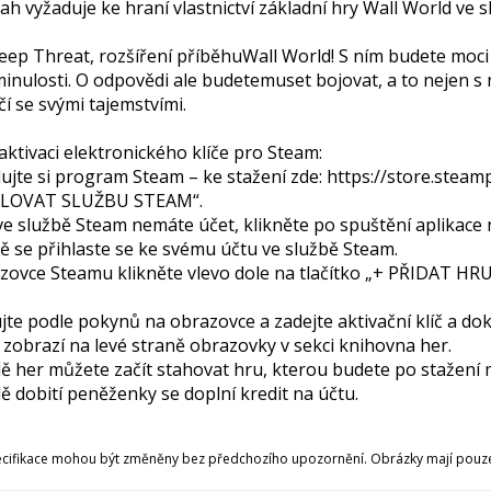
h vyžaduje ke hraní vlastnictví základní hry Wall World ve 
Deep Threat, rozšíření příběhuWall World! S ním budete moc
inulosti. O odpovědi ale budetemuset bojovat, a to nejen s n
čí se svými tajemstvími.
ktivaci elektronického klíče pro Steam:
lujte si program Steam – ke stažení zde: https://store.stea
LOVAT SLUŽBU STEAM“.
e ve službě Steam nemáte účet, klikněte po spuštění aplik
ě se přihlaste se ke svému účtu ve službě Steam.
azovce Steamu klikněte vlevo dole na tlačítko „+ PŘIDAT 
jte podle pokynů na obrazovce a zadejte aktivační klíč a dok
 zobrazí na levé straně obrazovky v sekci knihovna her.
dě her můžete začít stahovat hru, kterou budete po stažení m
dě dobití peněženky se doplní kredit na účtu.
ecifikace mohou být změněny bez předchozího upozornění. Obrázky mají pouze 