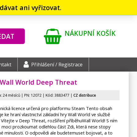
ávat ani vyřizovat.
NÁKUPNÍ KOŠÍK
EDAT
ntakt
Přihlášení / Registrace
Wall World Deep Threat
: 24 měsíců | PN:
12072
| Kód: 3883477 |
CZ distribuce
onická licence určená pro platformu Steam Tento obsah
e ke hraní vlastnictví základní hry Wall World ve službě
Vítejte v Deep Threat, rozšíření příběhuWall World! S ním
 moci prozkoumat odlehlou část Zdi, která nese stopy
né minulosti. O odpovědi ale budetemuset bojovat, a to