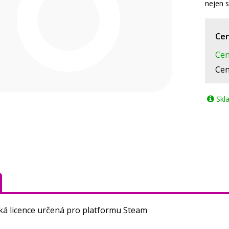
nejen 
Cen
Cen
Cen
Skl
ká licence určená pro platformu Steam