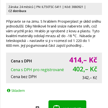
Záruka: 24 měsíců | PN:
ILT50TSC-S411
| Kód: 3880921
|
CZ distribuce
Připravte se na zimu. S hrablem Prosperplast je úklid sněhu
jednodušší. Díky hliníkové hraně snáze naberete sníh, což
vám urychlí práci. Hrablo je vyrobené z kovu a plastu. Tyto
kvalitní materiály odolají mrazu až do -18 °C . Násada je
teleskopická – nastavíte si ji v rozmezí od 1 220 do 1
600 mm. Její pogumovaná část zajistí pohodlný…
414,–
Kč
Cena s DPH
402,– Kč
Cena s DPH pro registrované
Cena bez DPH
342,– Kč
Skladem