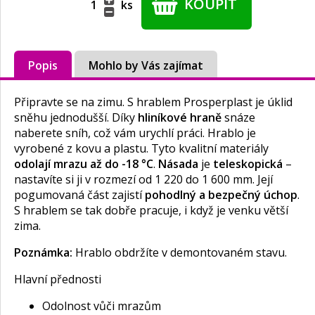
KOUPIT
ks
Popis
Mohlo by Vás zajímat
Připravte se na zimu. S hrablem Prosperplast je úklid
sněhu jednodušší. Díky
hliníkové hraně
snáze
naberete sníh, což vám urychlí práci. Hrablo je
vyrobené z kovu a plastu. Tyto kvalitní materiály
odolají mrazu až do -18 °C
.
Násada
je
teleskopická
–
nastavíte si ji v rozmezí od 1 220 do 1 600 mm. Její
pogumovaná část zajistí
pohodlný a bezpečný úchop
.
S hrablem se tak dobře pracuje, i když je venku větší
zima.
Poznámka:
Hrablo obdržíte v demontovaném stavu.
Hlavní přednosti
Odolnost vůči mrazům