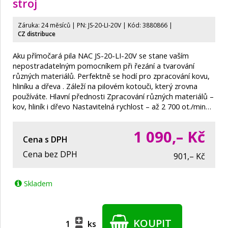
stroj
Záruka: 24 měsíců | PN:
JS-20-LI-20V
| Kód: 3880866
|
CZ distribuce
Aku přímočará pila NAC JS-20-LI-20V se stane vaším
nepostradatelným pomocníkem při řezání a tvarování
různých materiálů. Perfektně se hodí pro zpracování kovu,
hliníku a dřeva . Záleží na pilovém kotouči, který zrovna
používáte. Hlavní přednosti Zpracování různých materiálů –
kov, hliník i dřevo Nastavitelná rychlost – až 2 700 ot./min…
1 090,–
Kč
Cena s DPH
Cena bez DPH
901,– Kč
Skladem
KOUPIT
ks