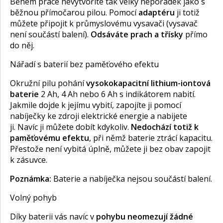
Během práce nevytvoříte tak velký nepořádek jako s
běžnou přímočarou pilou. Pomocí
adaptéru
ji totiž
můžete připojit k průmyslovému vysavači (vysavač
není součástí balení).
Odsáváte prach a třísky
přímo
do něj.
Nářadí s baterií bez paměťového efektu
Okružní pilu pohání
vysokokapacitní lithium-iontová
baterie
2 Ah, 4 Ah nebo 6 Ah s indikátorem nabití.
Jakmile dojde k jejímu vybití, zapojíte ji pomocí
nabíječky ke zdroji elektrické energie a nabijete
ji. Navíc ji můžete dobít kdykoliv.
Nedochází totiž k
paměťovému efektu
, při němž baterie ztrácí kapacitu.
Přestože není vybitá úplně, můžete ji bez obav zapojit
k zásuvce.
Poznámka:
Baterie a nabíječka nejsou součástí balení.
Volný pohyb
Díky baterii vás navíc v
pohybu neomezují žádné