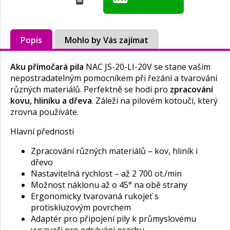
Popis
Mohlo by Vás zajímat
Aku přímočará pila
NAC JS-20-LI-20V se stane vaším
nepostradatelným pomocníkem při řezání a tvarování
různých materiálů. Perfektně se hodí pro
zpracování
kovu, hliníku a dřeva
. Záleží na pilovém kotouči, který
zrovna používáte.
Hlavní přednosti
Zpracování různých materiálů – kov, hliník i
dřevo
Nastavitelná rychlost – až 2 700 ot./min
Možnost náklonu až o 45° na obě strany
Ergonomicky tvarovaná rukojeť s
protiskluzovým povrchem
Adaptér pro připojení pily k průmyslovému