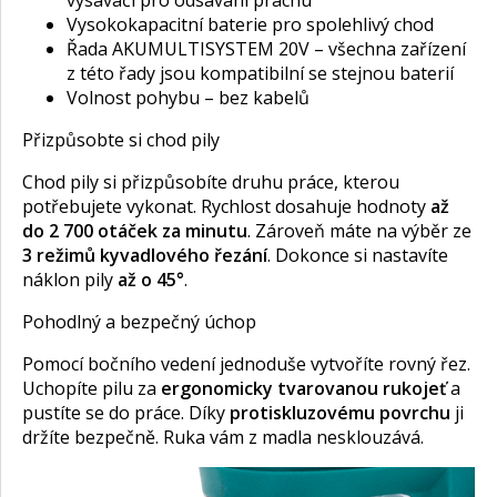
vysavači pro odsávání prachu
Vysokokapacitní baterie pro spolehlivý chod
Řada AKUMULTISYSTEM 20V – všechna zařízení
z této řady jsou kompatibilní se stejnou baterií
Volnost pohybu – bez kabelů
Přizpůsobte si chod pily
Chod pily si přizpůsobíte druhu práce, kterou
potřebujete vykonat. Rychlost dosahuje hodnoty
až
do 2 700 otáček za minutu
. Zároveň máte na výběr ze
3 režimů kyvadlového řezání
. Dokonce si nastavíte
náklon pily
až o 45°
.
Pohodlný a bezpečný úchop
Pomocí bočního vedení jednoduše vytvoříte rovný řez.
Uchopíte pilu za
ergonomicky tvarovanou rukojeť
a
pustíte se do práce. Díky
protiskluzovému povrchu
ji
držíte bezpečně. Ruka vám z madla nesklouzává.