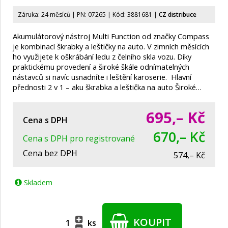
Záruka: 24 měsíců | PN:
07265
| Kód: 3881681
|
CZ distribuce
Akumulátorový nástroj Multi Function od značky Compass
je kombinací škrabky a leštičky na auto. V zimních měsících
ho využijete k oškrábání ledu z čelního skla vozu. Díky
praktickému provedení a široké škále odnímatelných
nástavců si navíc usnadníte i leštění karoserie. Hlavní
přednosti 2 v 1 – aku škrabka a leštička na auto Široké…
695,–
Kč
Cena s DPH
670,– Kč
Cena s DPH pro registrované
Cena bez DPH
574,– Kč
Skladem
KOUPIT
ks