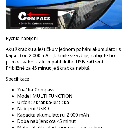
Rychlé nabíjení
Aku škrabku a leštičku v jednom pohání akumulátor s
kapacitou 2 000 mAh
. Jakmile se vybije, nabijete ho
pomocí
kabelu
z kompatibilního USB zařízení.
Přibližně za
45 minut
je škrabka nabitá.
Specifikace
Značka: Compass
Model: MULTI FUNCTION
Určení: škrabka/leštička
Nabíjení: USB-C
Kapacita akumulátoru: 2 000 mAh
Doba nabíjení: cca 45 minut
Materiál těla: plast, pogumovaný úchop