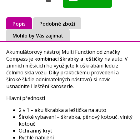
Popis
Podobné zboží
Mohlo by Vás zajímat
Akumulátorový nástroj Multi Function od značky
Compass je
kombinací škrabky a leštičky
na auto. V
zimních měsících ho využijete k oškrábání ledu z
čelního skla vozu. Díky praktickému provedení a
široké škále odnímatelných nástavců si navíc
usnadníte i leštění karoserie.
Hlavní přednosti
2 v 1 – aku škrabka a leštička na auto
Široké vybavení – škrabka, pěnový kotouč, vlnitý
kotouč
Ochranný kryt
Rychlé nabíjení