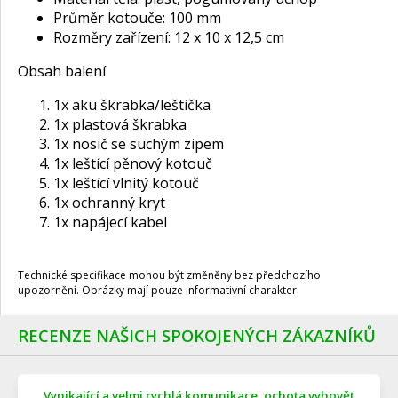
Průměr kotouče: 100 mm
Rozměry zařízení: 12 x 10 x 12,5 cm
Obsah balení
1x aku škrabka/leštička
1x plastová škrabka
1x nosič se suchým zipem
1x leštící pěnový kotouč
1x leštící vlnitý kotouč
1x ochranný kryt
1x napájecí kabel
Technické specifikace mohou být změněny bez předchozího
upozornění. Obrázky mají pouze informativní charakter.
RECENZE NAŠICH SPOKOJENÝCH ZÁKAZNÍKŮ
Vynikající a velmi rychlá komunikace, ochota vyhovět