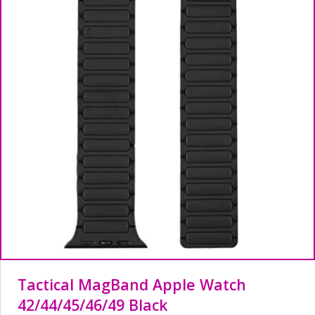
Tactical MagBand Apple Watch
42/44/45/46/49 Black