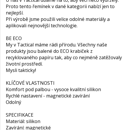
U nás v Tactical dbáme na to, aby věci něco vydržely.
Proto tento řemínek v dané kategorii nabízí jen to
nejlepší.
Při výrobě jsme použili velice odolné materiály a
aplikovali nejnovější technologie.
BE ECO
My v Tactical máme rádi přírodu. Všechny naše
produkty jsou balené do ECO krabiček z
recyklovaného papíru tak, aby co nejméně zatěžovaly
životní prostředí.
Mysli takticky!
KLÍČOVÉ VLASTNOSTI
Komfort pod palbou - vysoce kvalitní silikon
Rychlé nastavení - magnetické zavírání
Odolný
SPECIFIKACE
Materiál: silikon
Zavírání: magnetické