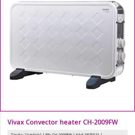
Vivax Convector heater CH-2009FW
Záruka: 24 měsíců | PN:
CH-2009FW
| Kód: 3875521
|