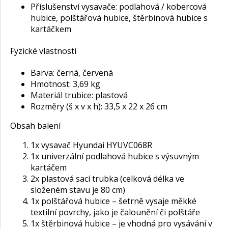
Příslušenství vysavače: podlahová / kobercová
hubice, polštářová hubice, štěrbinová hubice s
kartáčkem
Fyzické vlastnosti
Barva: černá, červená
Hmotnost: 3,69 kg
Materiál trubice: plastová
Rozměry (š x v x h): 33,5 x 22 x 26 cm
Obsah balení
1x vysavač Hyundai HYUVC068R
1x univerzální podlahová hubice s výsuvným
kartáčem
2x plastová sací trubka (celková délka ve
složeném stavu je 80 cm)
1x polštářová hubice – šetrně vysaje měkké
textilní povrchy, jako je čalounění či polštáře
1x štěrbinová hubice – je vhodná pro vysávání v