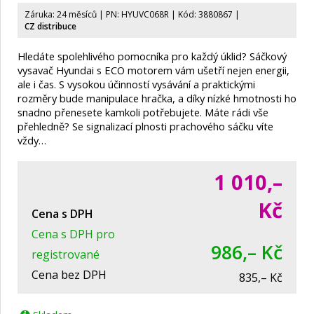
Záruka: 24 měsíců | PN:
HYUVC068R
| Kód: 3880867
|
CZ distribuce
Hledáte spolehlivého pomocníka pro každý úklid? Sáčkový
vysavač Hyundai s ECO motorem vám ušetří nejen energii,
ale i čas. S vysokou účinností vysávání a praktickými
rozměry bude manipulace hračka, a díky nízké hmotnosti ho
snadno přenesete kamkoli potřebujete. Máte rádi vše
přehledně? Se signalizací plnosti prachového sáčku víte
vždy…
1 010,–
Kč
Cena s DPH
Cena s DPH pro
986,– Kč
registrované
Cena bez DPH
835,– Kč