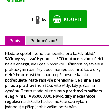
Skladem
KOUPIT
ks
Popis
Podobné zboží
Hledáte spolehlivého pomocníka pro každý úklid?
Sáčkový vysavač Hyundai s ECO motorem
vám ušetří
nejen energii, ale i čas. S vysokou účinností vysávání a
praktickými rozměry bude manipulace hračka, a díky
nízké hmotnosti
ho snadno přenesete kamkoli
potřebujete. Máte rádi vše přehledně? Se
signalizací
plnosti prachového sáčku
víte vždy, kdy je čas na
výměnu. Tento model si rozumí s
prachovým sáčkem
eBag Mini ETA960068030
. Navíc, díky
mechanické
regulaci
na držadle hadice můžete sací výkon
jednoduše přizpůsobit vašim potřebám.