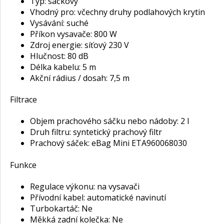
Typ: sáčkový
Vhodný pro: včechny druhy podlahových krytin
Vysávání: suché
Příkon vysavače: 800 W
Zdroj energie: síťový 230 V
Hlučnost: 80 dB
Délka kabelu: 5 m
Akční rádius / dosah: 7,5 m
Filtrace
Objem prachového sáčku nebo nádoby: 2 l
Druh filtru: syntetický prachový filtr
Prachový sáček: eBag Mini ETA960068030
Funkce
Regulace výkonu: na vysavači
Přívodní kabel: automatické navinutí
Turbokartáč: Ne
Měkká zadní kolečka: Ne