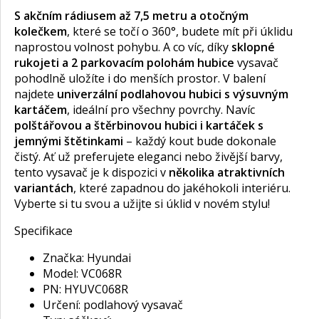
S akčním rádiusem až 7,5 metru a otočným
kolečkem
, které se točí o 360°, budete mít při úklidu
naprostou volnost pohybu. A co víc, díky
sklopné
rukojeti a 2 parkovacím polohám hubice
vysavač
pohodlně uložíte i do menších prostor. V balení
najdete
univerzální podlahovou hubici s výsuvným
kartáčem
, ideální pro všechny povrchy. Navíc
polštářovou a štěrbinovou hubici i kartáček s
jemnými štětinkami
– každý kout bude dokonale
čistý. Ať už preferujete eleganci nebo živější barvy,
tento vysavač je k dispozici v
několika atraktivních
variantách
, které zapadnou do jakéhokoli interiéru.
Vyberte si tu svou a užijte si úklid v novém stylu!
Specifikace
Značka: Hyundai
Model: VC068R
PN: HYUVC068R
Určení: podlahový vysavač