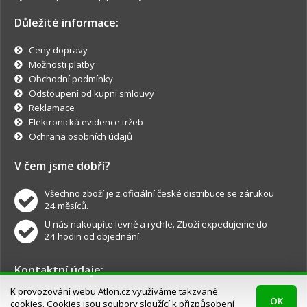
Důležité informace:
Ceny dopravy
Možnosti platby
Obchodní podmínky
Odstoupení od kupní smlouvy
Reklamace
Elektronická evidence tržeb
Ochrana osobních údajů
V čem jsme dobří?
Všechno zboží je z oficiální české distribuce se zárukou
24 měsíců.
U nás nakoupíte levně a rychle. Zboží expedujeme do
24 hodin od objednání.
Kontaktní údaje:
K provozování webu Atlon.cz využíváme takzvané
info@atlon.cz
OK
cookies. Cookies jsou soubory sloužící k přizpůsobení