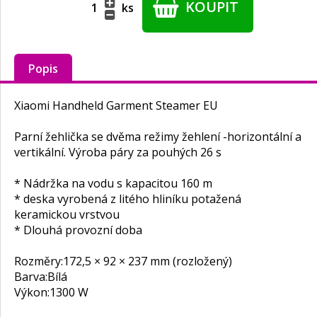
KOUPIT
ks
Popis
Xiaomi Handheld Garment Steamer EU
Parní žehlička se dvěma režimy žehlení -horizontální a
vertikální. Výroba páry za pouhých 26 s
* Nádržka na vodu s kapacitou 160 m
* deska vyrobená z litého hliníku potažená
keramickou vrstvou
* Dlouhá provozní doba
Rozměry:
172,5 × 92 × 237 mm (rozložený)
Barva:
Bílá
Výkon:
1300 W