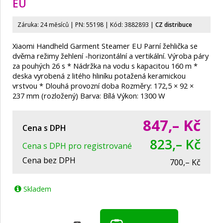
EU
Záruka: 24 měsíců | PN:
55198
| Kód: 3882893
|
CZ distribuce
Xiaomi Handheld Garment Steamer EU Parní žehlička se
dvěma režimy žehlení -horizontální a vertikální. Výroba páry
za pouhých 26 s * Nádržka na vodu s kapacitou 160 m *
deska vyrobená z litého hliníku potažená keramickou
vrstvou * Dlouhá provozní doba Rozměry: 172,5 × 92 ×
237 mm (rozložený) Barva: Bílá Výkon: 1300 W
847,–
Kč
Cena s DPH
823,– Kč
Cena s DPH pro registrované
Cena bez DPH
700,– Kč
Skladem