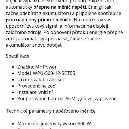
dojde k výpadku elektrického proudu, záložní zdroj
automaticky
přepne na měnič napětí
. Energii tak
začne odebírat z akumulátoru
a připojené spotřebiče
jsou
napájeny přímo z měniče.
Na tento stav vás
upozorní zvukový signál a informace na displeji
záložního zdroje. Po obnovení přítoku energie přepne
zdroj automaticky zpět na síť, čímž se začne
akumulátor znovu dobíjet.
Specifikace
Značka: MHPower
Model: WPU-500-12-SET55
Určení: zálohovací set
Provedení: na zeď
Instalace: vnitřní
Podporované baterie: AGM, gelové, zaplavené
Technické parametry napěťového měniče
Maximální jmenovitý výkon: 500 W