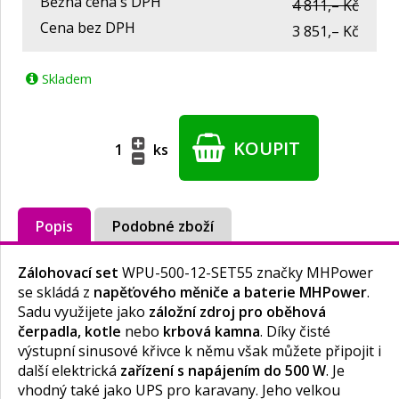
Běžná cena s DPH
4 811,– Kč
Cena bez DPH
3 851,– Kč
Skladem
KOUPIT
ks
Popis
Podobné zboží
Zálohovací set
WPU-500-12-SET55 značky MHPower
se skládá z
napěťového měniče a baterie MHPower
.
Sadu využijete jako
záložní zdroj pro oběhová
čerpadla, kotle
nebo
krbová kamna
. Díky čisté
výstupní sinusové křivce k němu však můžete připojit i
další elektrická
zařízení s napájením do 500 W
. Je
vhodný také jako UPS pro karavany. Jeho velkou