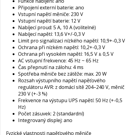
Funkce nabíjení: ano
Připojení externí baterie: ano
Vstupní napětí měniče: 230 V
Vstupní napětí baterie: 12 V
Nabíjecí proud: 5 A, 10 A (volitelné)
Nabíjecí napětí: 13,6 V+/-0,3 V
Limit pro signalizaci nízkého napětí: 10,9+-0,3 V
Ochrana při nízkém napětí: 10,2+-0,3 V
Ochrana při vysokém napětí: 16,5 V ± 0,5 V
AC vstupní frekvence: 45 Hz ~ 65 Hz
Čas přepnutí na zálohu: 4 ms
Spotřeba měniče bez zátěže: max. 20 W
Rozsah výstupního napětí napěťového
regulátoru AVR: z domácí sítě 204–240 V, měnič
230 V (+-3 %)
Frekvence na výstupu UPS napětí: 50 Hz (+-0,5
Hz)
Počet zásuvek: 2 (standardní)
Integrovaný displej: ano
Fyzické vlastnosti napěťového měniče