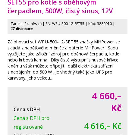
SET55 pro kotle s oběhovým
čerpadlem, 500W, čistý sinus, 12V
Záruka: 24 měsíců | PN:
WPU-500-12-SET55
| Kód: 3880910 |
CZ distribuce
Zálohovací set WPU-500-12-SET55 značky MHPower se
skládá z napěťového měniče a baterie MHPower . Sadu
využijete jako záložní zdroj pro oběhová čerpadla, kotle
nebo krbová kamna . Díky čisté výstupní sinusové křivce
k němu však můžete připojit i další elektrická zařízení
s napájením do 500 W . Je vhodný také jako UPS pro
karavany. Jeho velkou…
4 660,–
Kč
Cena s DPH
Cena s DPH pro
4 616,– Kč
registrované