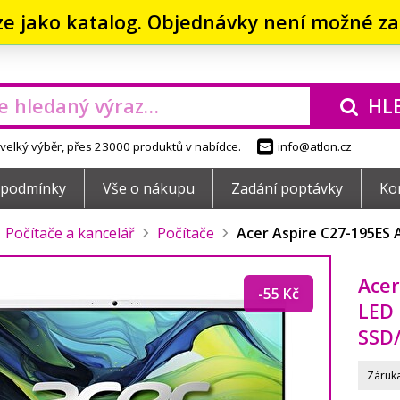
ze jako katalog. Objednávky není možné zad
HL
elký výběr, přes 23000 produktů v nabídce.
info@atlon.cz
 podmínky
Vše o nákupu
Zadání poptávky
Ko
Počítače a kancelář
Počítače
Acer Aspire C27-195ES 
Acer
-55 Kč
LED 
SSD
Záruka