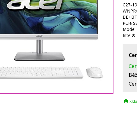
C27-1
WNPRC
BE+BT 
PCIe S
Model 
Intel®
Cen
Cen
Běž
Cen
Skl