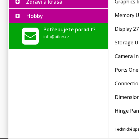
Zdraví a krása
Graphics 
Memory Up
Hobby
Display 27
Potřebujete poradit?
info@atlon.cz
Storage Up
Camera In
Ports One
Connectio
Dimensions
Hinge Pane
Technické sp