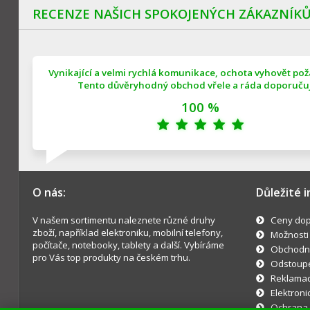
RECENZE NAŠICH SPOKOJENÝCH ZÁKAZNÍK
Vynikající a velmi rychlá komunikace, ochota vyhovět po
Tento důvěryhodný obchod vřele a ráda doporučuji
100 %
O nás:
Důležité 
V našem sortimentu naleznete různé druhy
Ceny dop
zboží, například elektroniku, mobilní telefony,
Možnosti
počítače, notebooky, tablety a další. Vybíráme
Obchodn
pro Vás top produkty na českém trhu.
Odstoupe
Reklama
Elektroni
Ochrana 