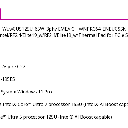
S_WuwCU5125U_65W_3phy EMEA CH WNPRC64_ENEUCSSK_A
ntel/RF2.4/Elite19_w/RF2.4/Elite19_w/Thermal Pad for PCIe 
 Aspire C27
-195ES
 System Windows 11 Pro
 Intel® Core™ Ultra 7 processor 155U (Intel® AI Boost cap
e™ Ultra 5 processor 125U (Intel® AI Boost capable)