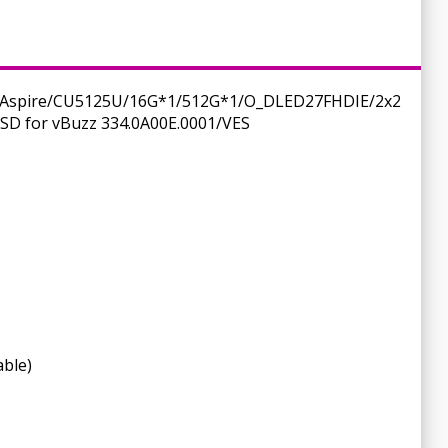
spire/CU5125U/16G*1/512G*1/O_DLED27FHDIE/2x2
SSD for vBuzz 334.0A00E.0001/VES
able)