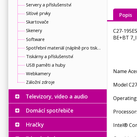
Servery a příslušenství
Síťové prvky
Popis
Skartovače
Skenery
C27-195E
BE+BT 7_I
Software
Spotřební materiál (náplně pro tiskárny a další)
Tiskárny a příslušenství
USB paměti a huby
Name Acer
Webkamery
Záložní zdroje
Model C27
Televizory, video a audio
Operating
Domácí spotřebiče
Processors
Hračky
Intel® Cor