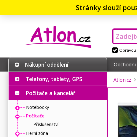
Stránky slouží pou
Opravdu v
Nákupní oddělení
Obchodní
Telefony, tablety, GPS
Atlon.cz
Počítače a kancelář
Notebooky
Počítače
Příslušenství
Herní zóna