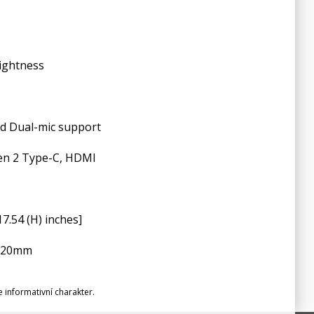
rightness
nd Dual-mic support
Gen 2 Type-C, HDMI
17.54 (H) inches]
t:120mm
informativní charakter.