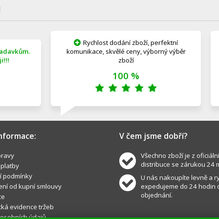
Ů
Rychlost dodání zboží, perfektní
žadavkům.
komunikace, skvělé ceny, výborný výběr
!!!
zboží
100 %
informace:
V čem jsme dobří?
ravy
Všechno zboží je z oficiáln
distribuce se zárukou 24 
 platby
í podmínky
U nás nakoupíte levně a ry
ní od kupní smlouvy
expedujeme do 24 hodin 
objednání.
ce
cká evidence tržeb
osobních údajů