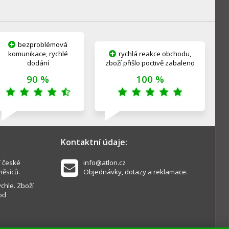
bezproblémová
komunikace, rychlé
rychlá reakce obchodu,
dodání
zboží přišlo poctivě zabaleno
90 %
100 %
Kontaktní údaje:
í české
info@atlon.cz
měsíců.
Objednávky, dotazy a reklamace.
chle. Zboží
od