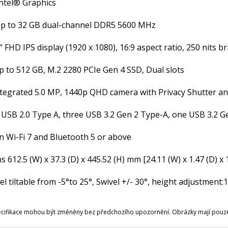
Intel® Graphics
 to 32 GB dual-channel DDR5 5600 MHz
" FHD IPS display (1920 x 1080), 16:9 aspect ratio, 250 nits b
 to 512 GB, M.2 2280 PCIe Gen 4 SSD, Dual slots
tegrated 5.0 MP, 1440p QHD camera with Privacy Shutter a
 USB 2.0 Type A, three USB 3.2 Gen 2 Type-A, one USB 3.2 
n Wi-Fi 7 and Bluetooth 5 or above
 612.5 (W) x 37.3 (D) x 445.52 (H) mm [24.11 (W) x 1.47 (D) x 
l tiltable from -5°to 25°, Swivel +/- 30°, height adjustmen
ecifikace mohou být změněny bez předchozího upozornění. Obrázky mají pouze 