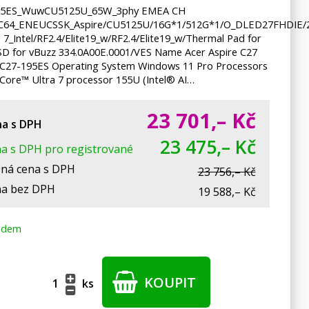
95ES_WuwCU5125U_65W_3phy EMEA CH
64_ENEUCSSK_Aspire/CU5125U/16G*1/512G*1/O_DLED27FHDIE/
7_Intel/RF2.4/Elite19_w/RF2.4/Elite19_w/Thermal Pad for
SD for vBuzz 334.0A00E.0001/VES Name Acer Aspire C27
C27-195ES Operating System Windows 11 Pro Processors
 Core™ Ultra 7 processor 155U (Intel® AI…
23 701,–
Kč
a s DPH
23 475,– Kč
a s DPH pro registrované
ná cena s DPH
23 756,– Kč
a bez DPH
19 588,– Kč
adem
KOUPIT
ks