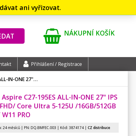
ávat ani vyřizovat.
NÁKUPNÍ KOŠÍK
EDAT
ntakt
Přihlášení / Registrace
ALL-IN-ONE 27"…
 Aspire C27-195ES ALL-IN-ONE 27" IPS
FHD/ Core Ultra 5-125U /16GB/
512GB
/ W11 PRO
: 24 měsíců | PN:
DQ.BMFEC.003
| Kód: 3874174 |
CZ distribuce