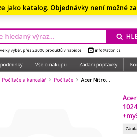
ze jako katalog. Objednávky není možné zad
HL
elký výběr, přes 23000 produktů v nabídce.
info@atlon.cz
 podmínky
Vše o nákupu
Zadání poptávky
Ko
Počítače a kancelář
Počítače
Acer Nitro…
Acer
102
+my
Záruka