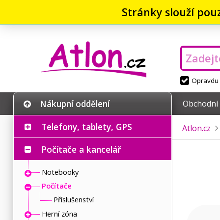
Stránky slouží pou
Opravdu v
Nákupní oddělení
Obchodní
Telefony, tablety, GPS
Atlon.cz
Počítače a kancelář
Notebooky
Počítače
Příslušenství
Herní zóna