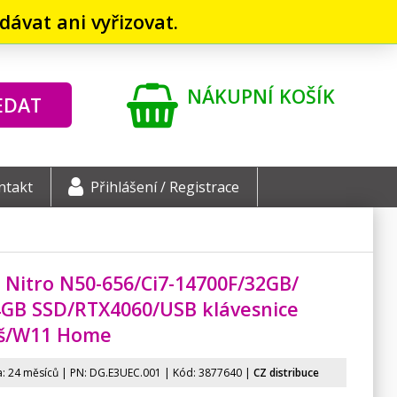
ávat ani vyřizovat.
NÁKUPNÍ KOŠÍK
EDAT
ntakt
Přihlášení / Registrace
 Nitro N50-656/Ci7-14700F/
32GB/
4GB SSD/
RTX4060/USB klávesnice
š/
W11 Home
: 24 měsíců | PN:
DG.E3UEC.001
| Kód: 3877640 |
CZ distribuce