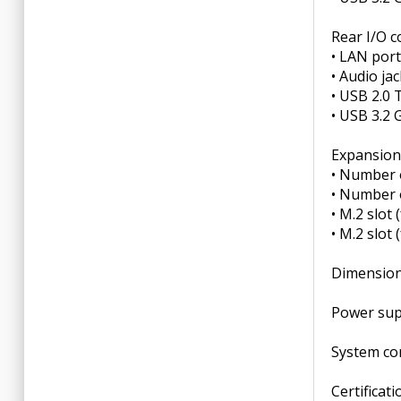
Rear I/O 
• LAN port(
• Audio jac
• USB 2.0 
• USB 3.2 
Expansion 
• Number o
• Number o
• M.2 slot 
• M.2 slot
Dimensions
Power sup
System c
Certificati