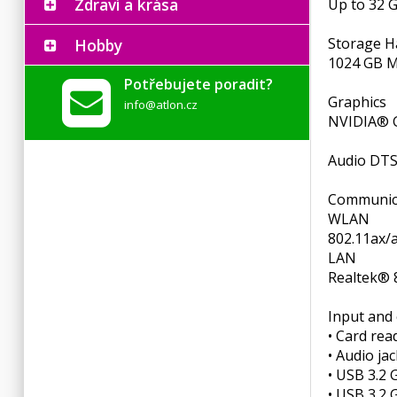
Zdraví a krása
Up to 32 
Storage Ha
Hobby
1024 GB M
Potřebujete poradit?
Graphics
info@atlon.cz
NVIDIA® G
Audio DTS
Communic
WLAN
802.11ax/a
LAN
Realtek® 
Input and 
• Card rea
• Audio jac
• USB 3.2 
• USB 3.2 