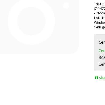
"Nitro
i7-147
- Nvid
LAN 1G
Window
14th g
Cen
Cen
Běž
Cen
Skl