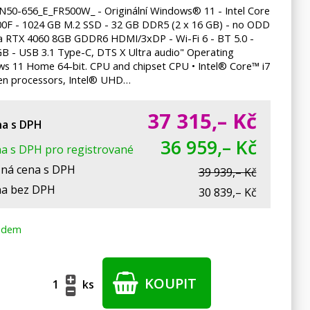
 N50-656_E_FR500W_ - Originální Windows® 11 - Intel Core
00F - 1024 GB M.2 SSD - 32 GB DDR5 (2 x 16 GB) - no ODD
ia RTX 4060 8GB GDDR6 HDMI/3xDP - Wi-Fi 6 - BT 5.0 -
B - USB 3.1 Type-C, DTS X Ultra audio" Operating
s 11 Home 64-bit. CPU and chipset CPU • Intel® Core™ i7
en processors, Intel® UHD…
37 315,–
Kč
a s DPH
36 959,– Kč
a s DPH pro registrované
ná cena s DPH
39 939,– Kč
a bez DPH
30 839,– Kč
adem
KOUPIT
ks