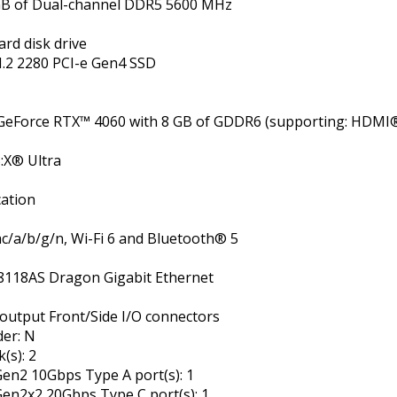
GB of Dual-channel DDR5 5600 MHz
rd disk drive
.2 2280 PCI-e Gen4 SSD
eForce RTX™ 4060 with 8 GB of GDDR6 (supporting: HDMI®
:X® Ultra
ation
c/a/b/g/n, Wi-Fi 6 and Bluetooth® 5
8118AS Dragon Gigabit Ethernet
output Front/Side I/O connectors
der: N
k(s): 2
Gen2 10Gbps Type A port(s): 1
Gen2x2 20Gbps Type C port(s): 1