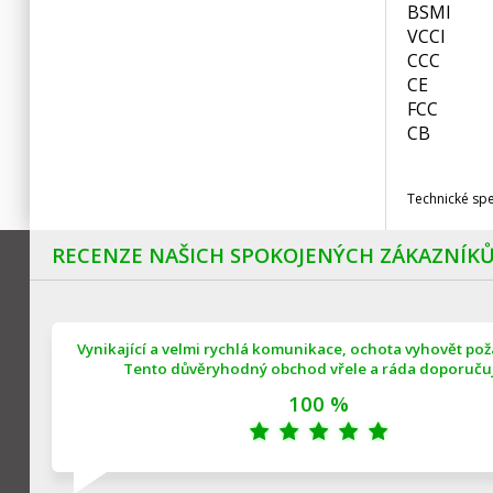
BSMI
VCCI
CCC
CE
FCC
CB
Technické sp
RECENZE NAŠICH SPOKOJENÝCH ZÁKAZNÍK
Vynikající a velmi rychlá komunikace, ochota vyhovět po
Tento důvěryhodný obchod vřele a ráda doporučuji
100 %