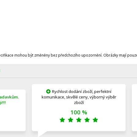
ecifikace mohou být změněny bez předchozího upozornění. Obrázky mají pouze 
Ů
Rychlost dodání zboží, perfektní
žadavkům.
komunikace, skvělé ceny, výborný výběr
!!!
zboží
100 %