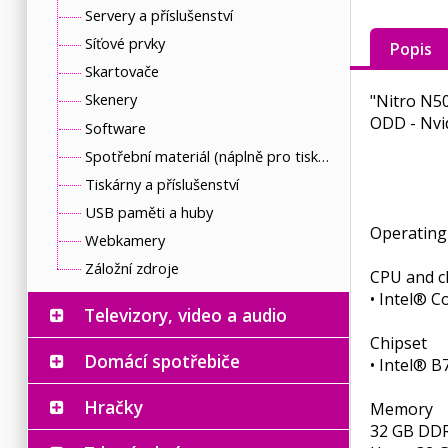
Servery a příslušenství
Síťové prvky
Popis
Skartovače
Skenery
"Nitro N50
ODD - Nvi
Software
Spotřební materiál (náplně pro tiskárny a další)
Tiskárny a příslušenství
USB paměti a huby
Operating
Webkamery
Záložní zdroje
CPU and c
• Intel® C
Televizory, video a audio
Chipset
Domácí spotřebiče
• Intel® B
Hračky
Memory
32 GB DD