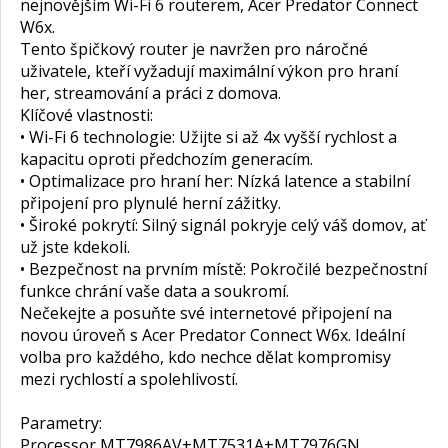
nejnovějším Wi-Fi 6 routerem, Acer Predator Connect
W6x.
Tento špičkový router je navržen pro náročné
uživatele, kteří vyžadují maximální výkon pro hraní
her, streamování a práci z domova.
Klíčové vlastnosti:
• Wi-Fi 6 technologie: Užijte si až 4x vyšší rychlost a
kapacitu oproti předchozím generacím.
• Optimalizace pro hraní her: Nízká latence a stabilní
připojení pro plynulé herní zážitky.
• Široké pokrytí: Silný signál pokryje celý váš domov, ať
už jste kdekoli.
• Bezpečnost na prvním místě: Pokročilé bezpečnostní
funkce chrání vaše data a soukromí.
Nečekejte a posuňte své internetové připojení na
novou úroveň s Acer Predator Connect W6x. Ideální
volba pro každého, kdo nechce dělat kompromisy
mezi rychlostí a spolehlivostí.
Parametry:
Processor MT7986AV+MT7531A+MT7976GN