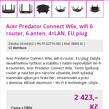
Acer Predator Connect W6x, wifi 6
router, 6 anten, 4×LAN, EU plug
Záruka: 24 měsíců | PN:
FF.G2TTA.002
| Kód: 3880142 |
CZ distribuce
Acer Predator Connect W6x, wifi 6 router, EU plug Zažijte
neuvěřitelnou rychlost a stabilitu s naším nejnovějším Wi-Fi
6 routerem, Acer Predator Connect W6x. Tento špičkový
router je navržen pro náročné uživatele, kteří vyžadují
maximální výkon pro hraní her, streamování a práci
z domova. Klíčové vlastnosti: • Wi-Fi 6 technologie: Užijte…
2 423,–
Kč
Cena s DPH