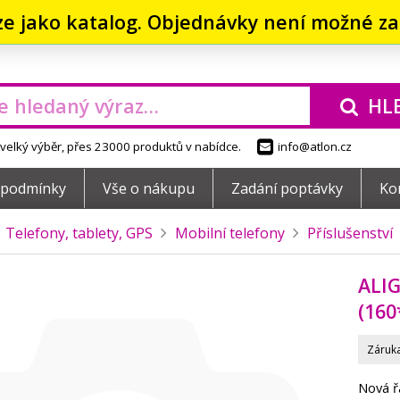
ze jako katalog. Objednávky není možné zad
HL
elký výběr, přes 23000 produktů v nabídce.
info@atlon.cz
 podmínky
Vše o nákupu
Zadání poptávky
Ko
Telefony, tablety, GPS
Mobilní telefony
Příslušenství
ALIG
(160
Záruka
Nová ř