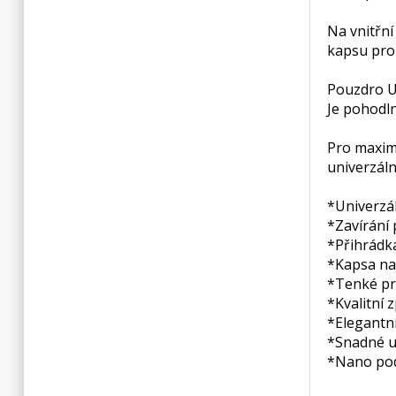
Na vnitřní
kapsu pro
Pouzdro UN
Je pohodl
Pro maxim
univerzál
*Univerzá
*Zavírání
*Přihrádka
*Kapsa na
*Tenké pr
*Kvalitní 
*Elegantn
*Snadné u
*Nano pod