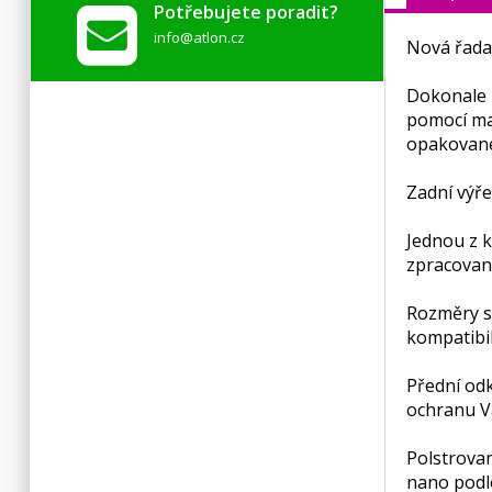
Potřebujete poradit?
info@atlon.cz
Nová řada
Dokonale p
pomocí ma
opakované
Zadní výře
Jednou z k
zpracovaný
Rozměry s
kompatibil
Přední od
ochranu V
Polstrovan
nano podlo