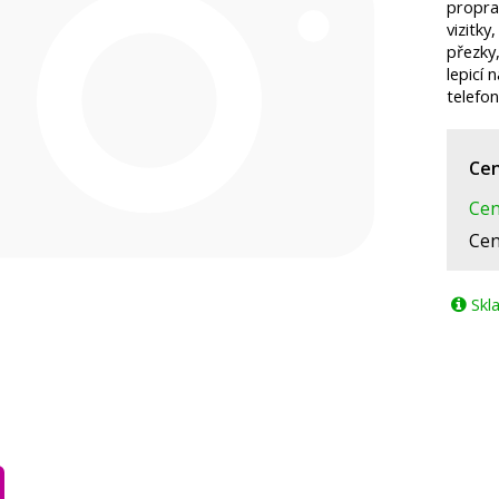
propra
vizitk
přezky
lepicí 
telefo
Cen
Cen
Cen
Skl