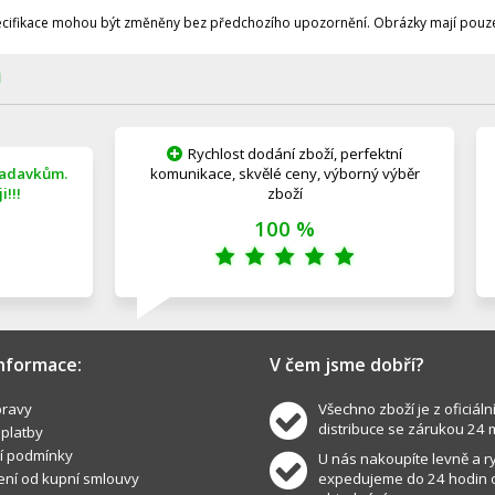
ecifikace mohou být změněny bez předchozího upozornění. Obrázky mají pouze 
Ů
Rychlost dodání zboží, perfektní
žadavkům.
komunikace, skvělé ceny, výborný výběr
!!!
zboží
100 %
informace:
V čem jsme dobří?
ravy
Všechno zboží je z oficiáln
distribuce se zárukou 24 
 platby
í podmínky
U nás nakoupíte levně a ry
ní od kupní smlouvy
expedujeme do 24 hodin 