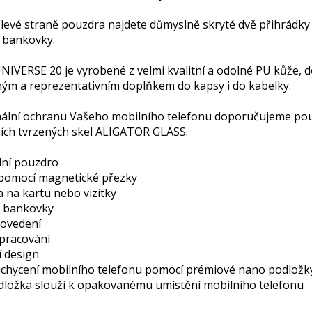
 levé straně pouzdra najdete důmyslně skryté dvě přihrádky 
 bankovky.
IVERSE 20 je vyrobené z velmi kvalitní a odolné PU kůže, d
ným a reprezentativním doplňkem do kapsy i do kabelky.
ální ochranu Vašeho mobilního telefonu doporučujeme použí
ních tvrzených skel ALIGATOR GLASS.
lní pouzdro
 pomocí magnetické přezky
 na kartu nebo vizitky
 bankovky
ovedení
zpracování
í design
chycení mobilního telefonu pomocí prémiové nano podložk
ložka slouží k opakovanému umístění mobilního telefonu