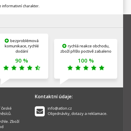
informativní charakter.
bezproblémová
komunikace, rychlé
rychlá reakce obchodu,
dodání
zboží přišlo poctivě zabaleno
90 %
100 %
Kontaktní údaje:
í české
info@atlon.cz
měsíců.
Objednávky, dotazy a reklamace.
chle. Zboží
od