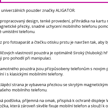
 univerzálních pouzder značky ALIGATOR.
ropracovaný design, tenké provedení, přihrádka na kartu n
gnetické přezky, snadné uchycení mobilního telefonu pomocí
 umístění telefonu.
z pro fotoaparát a čtečku otisku prstu je navržen tak, aby b
líčových vlastností pouzdra je optimálně široký (hluboký) h
 pro pohodlí při manipulaci.
amotného pouzdra jsou přizpůsobeny telefonům s novým pom
ní i s klasickými mobilními telefony.
klápěcí strana je vybavena přezkou se skrytým magnetickým
ašeho mobilního telefonu.
á podšívka, příjemná na omak, přispívá k ochraně displeje 
žka, která zároveň skvěle fixuje mobilní telefon a slouží k