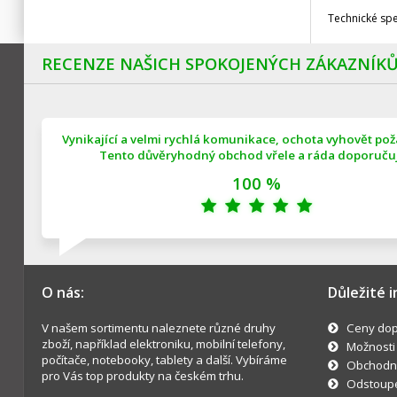
Technické sp
RECENZE NAŠICH SPOKOJENÝCH ZÁKAZNÍK
Vynikající a velmi rychlá komunikace, ochota vyhovět po
Tento důvěryhodný obchod vřele a ráda doporučuji
100 %
O nás:
Důležité 
V našem sortimentu naleznete různé druhy
Ceny dop
zboží, například elektroniku, mobilní telefony,
Možnosti
počítače, notebooky, tablety a další. Vybíráme
Obchodn
pro Vás top produkty na českém trhu.
Odstoupe