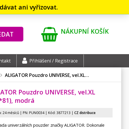
ávat ani vyřizovat.
NÁKUPNÍ KOŠÍK
EDAT
ntakt
Přihlášení / Registrace
ALIGATOR Pouzdro UNIVERSE, vel.XL…
ATOR Pouzdro UNIVERSE, vel.XL
*81), modrá
: 24 měsíců | PN:
PUN0034
| Kód: 3877213
|
CZ distribuce
ada univerzálních pouzder značky ALIGATOR. Dokonale