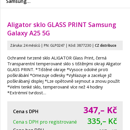
Samsung…
Aligator sklo GLASS PRINT Samsung
Galaxy A25 5G
Záruka: 24 měsíců | PN:
GLP0247
| Kód: 3877230
|
CZ distribuce
Ochranné tvrzené sklo ALIGATOR Glass Print, černá
Transparentní temperované sklo s tištěnými okraji Aligator
GLASS PRINT. *Tištěné okraje *Vysoce odolné proti
poškrábání *Omezuje odlesky *Vyhlazuje a zaceluje již
poškrábaný displej *Lze opětovně sejmout a znovu použít
*Velmi tenké sklo, temperované více než 4 hodiny
*Extrémní tvrdost…
347,–
Kč
Cena s DPH
335,– Kč
Cena s DPH pro registrované