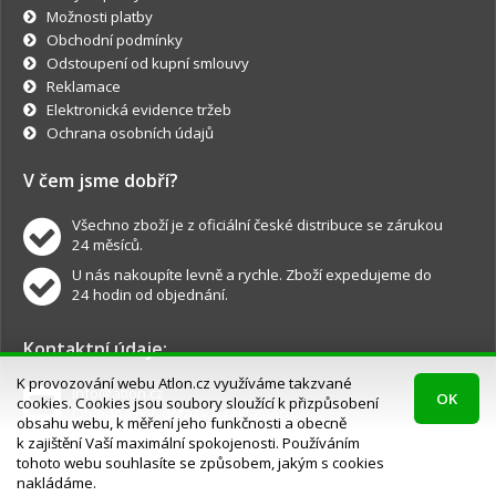
Možnosti platby
Obchodní podmínky
Odstoupení od kupní smlouvy
Reklamace
Elektronická evidence tržeb
Ochrana osobních údajů
V čem jsme dobří?
Všechno zboží je z oficiální české distribuce se zárukou
24 měsíců.
U nás nakoupíte levně a rychle. Zboží expedujeme do
24 hodin od objednání.
Kontaktní údaje:
K provozování webu Atlon.cz využíváme takzvané
info@atlon.cz
OK
cookies. Cookies jsou soubory sloužící k přizpůsobení
Objednávky, dotazy a reklamace.
obsahu webu, k měření jeho funkčnosti a obecně
k zajištění Vaší maximální spokojenosti. Používáním
tohoto webu souhlasíte se způsobem, jakým s cookies
nakládáme.
Atlon.cz © všechna práva vyhrazena.