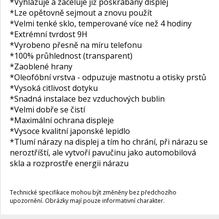
*Vyhlazuje a zaceluje již poškrábaný displej
*Lze opětovně sejmout a znovu použít
*Velmi tenké sklo, temperované více než 4 hodiny
*Extrémní tvrdost 9H
*Vyrobeno přesně na míru telefonu
*100% průhlednost (transparent)
*Zaoblené hrany
*Oleofóbní vrstva - odpuzuje mastnotu a otisky prstů
*Vysoká citlivost dotyku
*Snadná instalace bez vzduchových bublin
*Velmi dobře se čistí
*Maximální ochrana displeje
*Vysoce kvalitní japonské lepidlo
*Tlumí nárazy na displej a tím ho chrání, při nárazu se
neroztříští, ale vytvoří pavučinu jako automobilová
skla a rozprostře energii nárazu
Technické specifikace mohou být změněny bez předchozího
upozornění. Obrázky mají pouze informativní charakter.