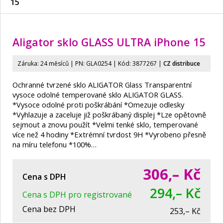
15
Aligator sklo GLASS ULTRA iPhone 15
Záruka: 24 měsíců | PN:
GLA0254
| Kód: 3877267
|
CZ distribuce
Ochranné tvrzené sklo ALIGATOR Glass Transparentní
vysoce odolné temperované sklo ALIGATOR GLASS.
*Vysoce odolné proti poškrábání *Omezuje odlesky
*Vyhlazuje a zaceluje již poškrábaný displej *Lze opětovně
sejmout a znovu použít *Velmi tenké sklo, temperované
více než 4 hodiny *Extrémní tvrdost 9H *Vyrobeno přesně
na míru telefonu *100%…
306,–
Kč
Cena s DPH
294,– Kč
Cena s DPH pro registrované
Cena bez DPH
253,– Kč