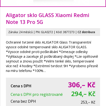
Aligator sklo GLASS Xiaomi Redmi
Note 13 Pro 5G
Záruka: 24 měsíců | PN:
GLA0272
| Kód: 3877273
|
CZ distribuce
Ochranné tvrzené sklo ALIGATOR Glass Transparentní
vysoce odolné temperované sklo ALIGATOR GLASS.
*Vysoce odolné proti poškrábání *Omezuje odlesky
*Vyhlazuje a zaceluje již poškrábaný displej *Lze opětovně
sejmout a znovu použít *Velmi tenké sklo, temperované
více než 4 hodiny *Extrémní tvrdost 9H *Vyrobeno přesně
na míru telefonu *100%…
306,–
Kč
Cena s DPH
294,– Kč
Cena s DPH pro registrované
Cena bez DPH
253,– Kč