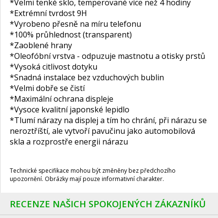
*Velmi tenké sklo, temperované více než 4 hodiny
*Extrémní tvrdost 9H
*Vyrobeno přesně na míru telefonu
*100% průhlednost (transparent)
*Zaoblené hrany
*Oleofóbní vrstva - odpuzuje mastnotu a otisky prstů
*Vysoká citlivost dotyku
*Snadná instalace bez vzduchových bublin
*Velmi dobře se čistí
*Maximální ochrana displeje
*Vysoce kvalitní japonské lepidlo
*Tlumí nárazy na displej a tím ho chrání, při nárazu se
neroztříští, ale vytvoří pavučinu jako automobilová
skla a rozprostře energii nárazu
Technické specifikace mohou být změněny bez předchozího
upozornění. Obrázky mají pouze informativní charakter.
RECENZE NAŠICH SPOKOJENÝCH ZÁKAZNÍKŮ