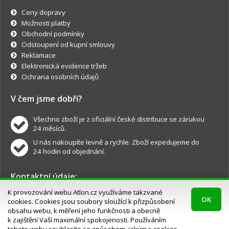
Ceny dopravy
Možnosti platby
Obchodní podmínky
Odstoupení od kupní smlouvy
Reklamace
Elektronická evidence tržeb
Ochrana osobních údajů
V čem jsme dobří?
Všechno zboží je z oficiální české distribuce se zárukou
24 měsíců.
U nás nakoupíte levně a rychle. Zboží expedujeme do
24 hodin od objednání.
Kontaktní údaje:
K provozování webu Atlon.cz využíváme takzvané
info@atlon.cz
OK
cookies. Cookies jsou soubory sloužící k přizpůsobení
Objednávky, dotazy a reklamace.
obsahu webu, k měření jeho funkčnosti a obecně
k zajištění Vaší maximální spokojenosti. Používáním