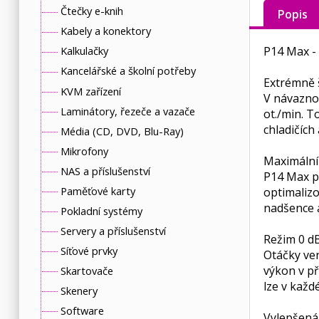
Čtečky e-knih
Popis
Kabely a konektory
P14 Max -
Kalkulačky
Kancelářské a školní potřeby
Extrémně š
KVM zařízení
V návazno
Laminátory, řezeče a vazače
ot./min. 
chladičích
Média (CD, DVD, Blu-Ray)
Mikrofony
Maximální
NAS a příslušenství
P14 Max po
Paměťové karty
optimalizo
nadšence a
Pokladní systémy
Servery a příslušenství
Režim 0 d
Síťové prvky
Otáčky ven
výkon v p
Skartovače
lze v každ
Skenery
Software
Vylepšená 