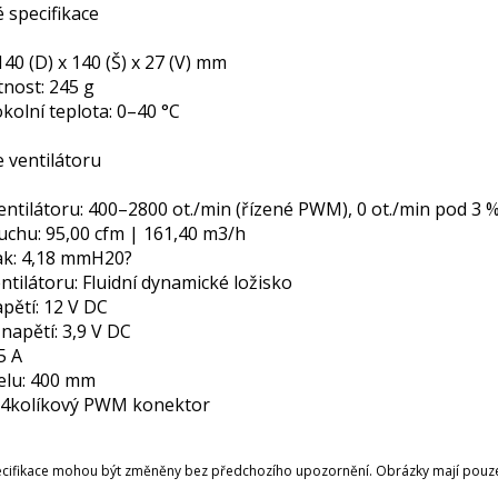
 specifikace
40 (D) x 140 (Š) x 27 (V) mm
nost: 245 g
kolní teplota: 0–40 °C
e ventilátoru
entilátoru: 400–2800 ot./min (řízené PWM), 0 ot./min pod 3
uchu: 95,00 cfm | 161,40 m3/h
lak: 4,18 mmH20?
ntilátoru: Fluidní dynamické ložisko
pětí: 12 V DC
 napětí: 3,9 V DC
5 A
elu: 400 mm
 4kolíkový PWM konektor
ecifikace mohou být změněny bez předchozího upozornění. Obrázky mají pouze 