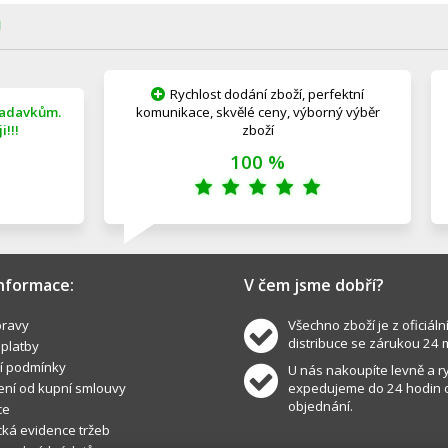
Ů
Rychlost dodání zboží, perfektní
žadavkům.
komunikace, skvělé ceny, výborný výběr
!!!
zboží
100 %
informace:
V čem jsme dobří?
ravy
Všechno zboží je z oficiáln
distribuce se zárukou 24 
 platby
í podmínky
U nás nakoupíte levně a ry
ní od kupní smlouvy
expedujeme do 24 hodin 
objednání.
ce
cká evidence tržeb