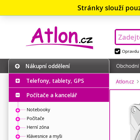
Stránky slouží pou
Opravdu v
Nákupní oddělení
Obchodní
Telefony, tablety, GPS
Atlon.cz
Počítače a kancelář
Notebooky
Počítače
Herní zóna
Klávesnice a myši