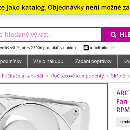
ze jako katalog. Objednávky není možné zad
HL
elký výběr, přes 23000 produktů v nabídce.
info@atlon.cz
 podmínky
Vše o nákupu
Zadání poptávky
Ko
Počítače a kancelář
Počítačové komponenty
Skříně
ARCT
Fan 
RPM
Záruka