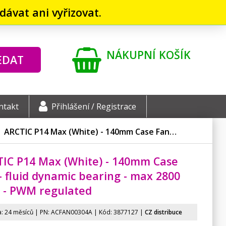
ávat ani vyřizovat.
NÁKUPNÍ KOŠÍK
EDAT
ntakt
Přihlášení / Registrace
ARCTIC P14 Max (White) - 140mm Case Fan…
IC P14 Max (White) - 140mm Case
- fluid dynamic bearing - max 2800
 - PWM regulated
: 24 měsíců | PN:
ACFAN00304A
| Kód: 3877127
|
CZ distribuce