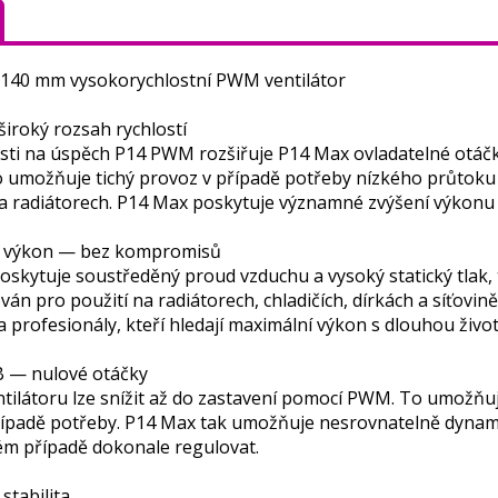
 140 mm vysokorychlostní PWM ventilátor
iroký rozsah rychlostí
sti na úspěch P14 PWM rozšiřuje P14 Max ovladatelné otáčk
To umožňuje tichý provoz v případě potřeby nízkého průtok
 a radiátorech. P14 Max poskytuje významné zvýšení výkonu 
 výkon — bez kompromisů
skytuje soustředěný proud vzduchu a vysoký statický tlak, t
ván pro použití na radiátorech, chladičích, dírkách a síťovin
 profesionály, kteří hledají maximální výkon s dlouhou život
B — nulové otáčky
tilátoru lze snížit až do zastavení pomocí PWM. To umožňuj
řípadě potřeby. P14 Max tak umožňuje nesrovnatelně dynami
ém případě dokonale regulovat.
stabilita