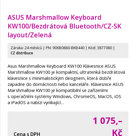
ASUS Marshmallow Keyboard
KW100/Bezdrátová Bluetooth/
CZ-SK
layout/
Zelená
Záruka: 24 měsíců | PN:
90XB0880-BKB440
| Kód: 3877080
|
CZ distribuce
Asus Marshmallow Keyboard KW100 Klávesnice ASUS
Marshmallow KW100 je kompaktní, ultratenká bezdrátová
klávesnice s minimalistickým designem, která dobře
zapadne do domácnosti nebo kanceláře. Klávesnice ASUS
Marshmallow KW100 je kompatibilní se zařízeními
s operačními systémy Windows, ChromeOS, MacOS, iOS
a iPadOS a nabízí vynikající…
1 075,–
Kč
Cena s DPH