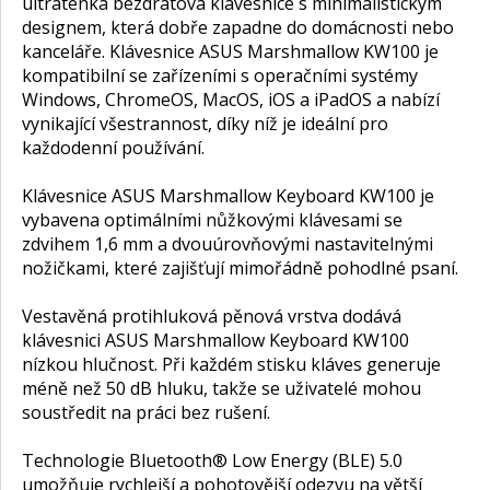
ultratenká bezdrátová klávesnice s minimalistickým
designem, která dobře zapadne do domácnosti nebo
kanceláře. Klávesnice ASUS Marshmallow KW100 je
kompatibilní se zařízeními s operačními systémy
Windows, ChromeOS, MacOS, iOS a iPadOS a nabízí
vynikající všestrannost, díky níž je ideální pro
každodenní používání.
Klávesnice ASUS Marshmallow Keyboard KW100 je
vybavena optimálními nůžkovými klávesami se
zdvihem 1,6 mm a dvouúrovňovými nastavitelnými
nožičkami, které zajišťují mimořádně pohodlné psaní.
Vestavěná protihluková pěnová vrstva dodává
klávesnici ASUS Marshmallow Keyboard KW100
nízkou hlučnost. Při každém stisku kláves generuje
méně než 50 dB hluku, takže se uživatelé mohou
soustředit na práci bez rušení.
Technologie Bluetooth® Low Energy (BLE) 5.0
umožňuje rychlejší a pohotovější odezvu na větší