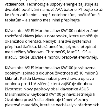
vzdálenost. Technologie úspory energie zajišťuje až
dvouleté používání na nové AAA baterie. Připojte se až
ke třem zařízením – např. notebookům, počítačům či
tabletům – a snadno mezi nimi přepínejte.
Klávesnice ASUS Marshmallow KW100 nabízí známé
rozložení kláves jako u notebooku, které umožňuje
okamžitou orientaci. Nechybí ani dvě systémová
přepínací tlačítka, která umožňují plynule přepínat
mezi režimy Windows, ChromeOS, MacOS, iOS a
iPadOS, takže uživatelé mohou pracovat efektivněji.
Klávesnice ASUS Marshmallow KW100 je vybavena
odolnými spínači s dlouhou životností až 10 milionů
kliknutí. Každá klávesa nabízí povrchovou úpravu
odolnou proti UV záření, která zajišťuje dlouhou
životnost. Nový papírový obal klávesnice ASUS
Marshmallow Keyboard KW100 je navíc šetrnější k
životnímu prostředí a eliminuje téměř všechny
plastové materiály, které se nacházely v předchozích