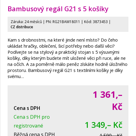
Bambusový regál G21 s 5 košíky
Záruka: 24 měsíců | PN:
RG21BAM18011
| Kód: 3873453
|
CZ distribuce
Kam s drobnostmi, na které jinde není místo? Do čeho
ukládat hračky, oblečení, šicí potřeby nebo další věci?
Podívejte se na stylový a praktický stojan s 5 výsuvnými
košíky, díky kterým budete mít uložené věci při ruce, ale ne
na očích. A za poměrně málo peněz získáte hodně úložného
prostoru. Bambusový regál G21 s textilními košíky je díky
svému…
1 361,–
Kč
Cena s DPH
Cena s DPH pro
1 349,– Kč
registrované
Běžná cena s DPH
1 590,– Kč