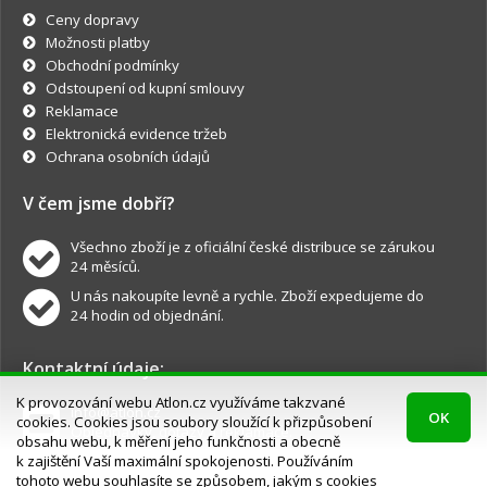
Ceny dopravy
Možnosti platby
Obchodní podmínky
Odstoupení od kupní smlouvy
Reklamace
Elektronická evidence tržeb
Ochrana osobních údajů
V čem jsme dobří?
Všechno zboží je z oficiální české distribuce se zárukou
24 měsíců.
U nás nakoupíte levně a rychle. Zboží expedujeme do
24 hodin od objednání.
Kontaktní údaje:
K provozování webu Atlon.cz využíváme takzvané
info@atlon.cz
OK
cookies. Cookies jsou soubory sloužící k přizpůsobení
Objednávky, dotazy a reklamace.
obsahu webu, k měření jeho funkčnosti a obecně
k zajištění Vaší maximální spokojenosti. Používáním
tohoto webu souhlasíte se způsobem, jakým s cookies