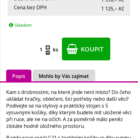
Cena bez DPH
1 125,– Kč
Skladem
KOUPIT
ks
Popis
Mohlo by Vás zajímat
Kam s drobnostmi, na které jinde není místo? Do čeho
ukládat hračky, oblečení, šicí potřeby nebo další věci?
Podívejte se na stylový a praktický stojan s 5
výsuvnými košíky, díky kterým budete mít uložené věci
při ruce, ale ne na očích. A za poměrně málo peněz
získáte hodně úložného prostoru.
Bambusový regál G21 s textilními košíky je díky svému