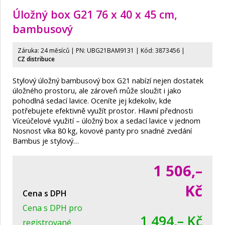
Úložný box G21 76 x 40 x 45 cm,
bambusový
Záruka: 24 měsíců | PN:
UBG21BAM9131
| Kód: 3873456
|
CZ distribuce
Stylový úložný bambusový box G21 nabízí nejen dostatek
úložného prostoru, ale zároveň může sloužit i jako
pohodlná sedací lavice. Oceníte jej kdekoliv, kde
potřebujete efektivně využít prostor. Hlavní přednosti
Víceúčelové využití – úložný box a sedací lavice v jednom
Nosnost víka 80 kg, kovové panty pro snadné zvedání
Bambus je stylový…
1 506,–
Kč
Cena s DPH
Cena s DPH pro
1 494,– Kč
registrované