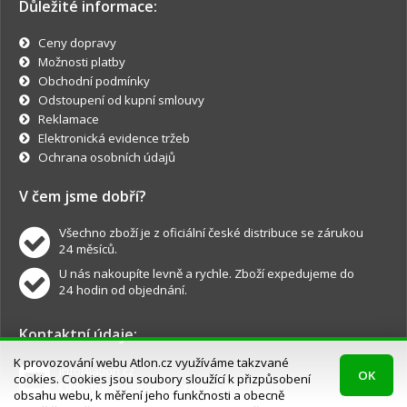
Důležité informace:
Ceny dopravy
Možnosti platby
Obchodní podmínky
Odstoupení od kupní smlouvy
Reklamace
Elektronická evidence tržeb
Ochrana osobních údajů
V čem jsme dobří?
Všechno zboží je z oficiální české distribuce se zárukou
24 měsíců.
U nás nakoupíte levně a rychle. Zboží expedujeme do
24 hodin od objednání.
Kontaktní údaje:
K provozování webu Atlon.cz využíváme takzvané
info@atlon.cz
OK
cookies. Cookies jsou soubory sloužící k přizpůsobení
Objednávky, dotazy a reklamace.
obsahu webu, k měření jeho funkčnosti a obecně