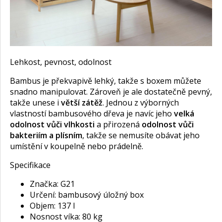
Lehkost, pevnost, odolnost
Bambus je překvapivě lehký, takže s boxem můžete
snadno manipulovat. Zároveň je ale dostatečně pevný,
takže unese i
větší zátěž
. Jednou z výborných
vlastností bambusového dřeva je navíc jeho
velká
odolnost vůči vlhkosti
a přirozená
odolnost vůči
bakteriím a plísním
, takže se nemusíte obávat jeho
umístění v koupelně nebo prádelně.
Specifikace
Značka: G21
Určení: bambusový úložný box
Objem: 137 l
Nosnost víka: 80 kg