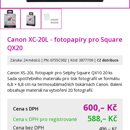
Canon XC-20L - fotopapíry pro Square
QX20
Záruka: 24 měsíců | PN:
6755C002
| Kód: 3877709
|
CZ distribuce
Canon XS-20L fotopapír pro Selphy Square QX10 20 ks
Sada spotřebního materiálu pro tisk fotografií ve formátu
6,8 × 6,8 cm na termosublimačních tiskárnách Canon. Balení
obsahuje materiál na vytvoření 20 fotografií.
600,–
Kč
Cena s DPH
588,– Kč
Cena s DPH pro registrované
Cena bez DPH
496,– Kč