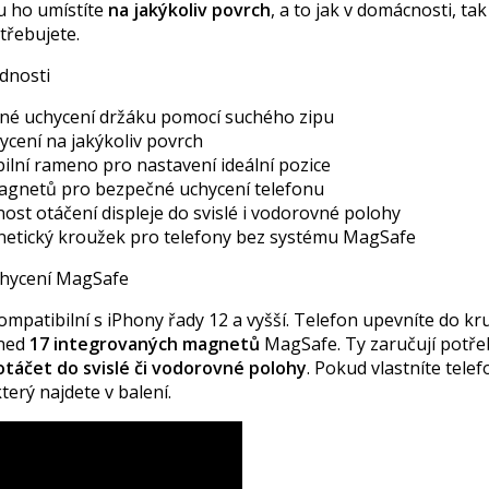
 ho umístíte
na jakýkoliv povrch
, a to jak v domácnosti, ta
otřebujete.
dnosti
né uchycení držáku pomocí suchého zipu
ycení na jakýkoliv povrch
bilní rameno pro nastavení ideální pozice
agnetů pro bezpečné uchycení telefonu
ost otáčení displeje do svislé i vodorovné polohy
etický kroužek pro telefony bez systému MagSafe
uchycení MagSafe
ompatibilní s iPhony řady 12 a vyšší. Telefon upevníte do k
hned
17 integrovaných magnetů
MagSafe. Ty zaručují potřeb
otáčet do svislé či vodorovné polohy
. Pokud vlastníte tele
který najdete v balení.