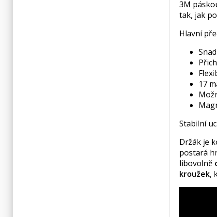
3M páskou
tak, jak p
Hlavní pře
Snad
Přich
Flexi
17 m
Možn
Magn
Stabilní 
Držák je k
postará 
libovolně
kroužek
, 