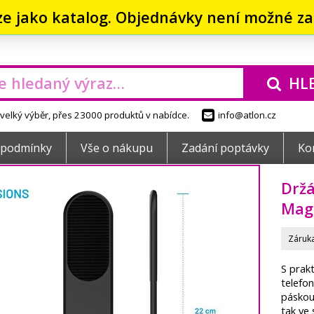
ze jako katalog. Objednávky není možné zad
HL
elký výběr, přes 23000 produktů v nabídce.
info@atlon.cz
 podmínky
Vše o nákupu
Zadání poptávky
Ko
Držá
MagS
Záruka
S prak
telefo
páskou 
tak ve 