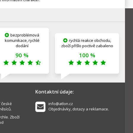
bezproblémová
komunikace, rychlé
rychlá reakce obchodu,
dodání
zboží přišlo poctivě zabaleno
90 %
100 %
Kontaktní údaje:
í české
info@atlon.cz
měsíců.
Objednávky, dotazy a reklamace.
chle. Zboží
od