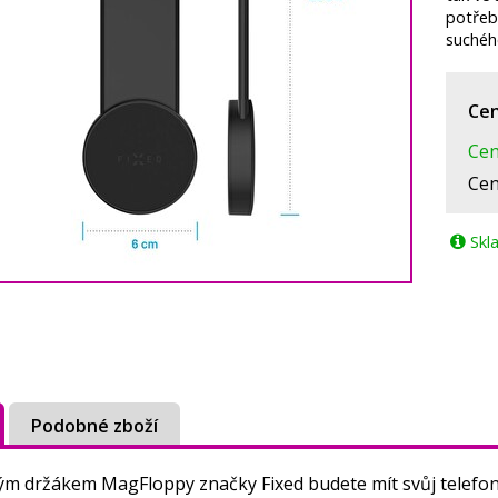
potřeb
suchéh
Cen
Cen
Cen
Skl
Podobné zboží
kým držákem MagFloppy značky Fixed budete mít svůj telefon