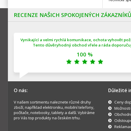
RECENZE NAŠICH SPOKOJENÝCH ZÁKAZNÍK
Vynikající a velmi rychlá komunikace, ochota vyhovět po
Tento důvěryhodný obchod vřele a ráda doporučuji
100 %
O nás:
Důležité 
V našem sortimentu naleznete různé druhy
Ceny dop
zboží, například elektroniku, mobilní telefony,
Možnosti
počítače, notebooky, tablety a další. Vybíráme
Obchodn
pro Vás top produkty na českém trhu.
Odstoupe
Reklama