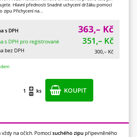
ujete. Hlavní přednosti Snadné uchycení držáku pomocí
o zipu Přichycení na…
363,–
Kč
a s DPH
351,– Kč
a s DPH pro registrované
a bez DPH
300,– Kč
adem
KOUPIT
ks
 vždy na očích. Pomocí
suchého zipu
připevněného