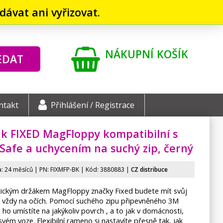
ávat ani vyřizovat.
NÁKUPNÍ KOŠÍK
EDAT
ntakt
Přihlášení / Registrace
k FIXED MagFloppy kompatibilní s
afe a uchycením na suchý zip, černý
: 24 měsíců | PN:
FIXMFP-BK
| Kód: 3880883
|
CZ distribuce
tickým držákem MagFloppy značky Fixed budete mít svůj
n vždy na očích. Pomocí suchého zipu připevněného 3M
ho umístíte na jakýkoliv povrch , a to jak v domácnosti,
svém voze. Flexibilní rameno si nastavíte přesně tak, jak