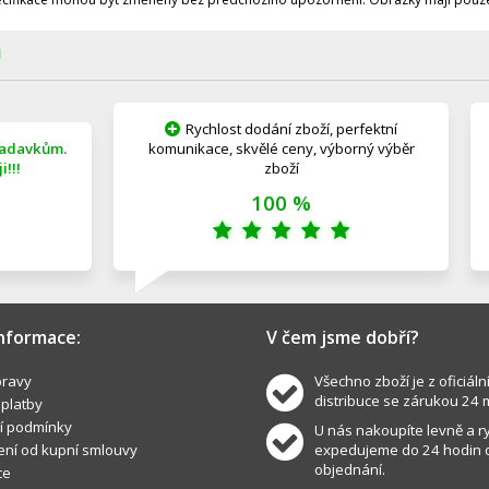
Ů
Rychlost dodání zboží, perfektní
žadavkům.
komunikace, skvělé ceny, výborný výběr
!!!
zboží
100 %
informace:
V čem jsme dobří?
ravy
Všechno zboží je z oficiáln
distribuce se zárukou 24 
 platby
í podmínky
U nás nakoupíte levně a ry
ní od kupní smlouvy
expedujeme do 24 hodin 
objednání.
ce