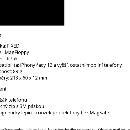
e
ka: FIXED
l: MagFloppy
ní: držák
tibilita: iPhony řady 12 a vyšší, ostatní mobilní telefony
nost: 89 g
ěry: 213 x 60 x 12 mm
ení
ržák telefonu
uchý zip s 3M páskou
agnetický lepicí kroužek pro telefony bez MagSafe
ecifikace mohou být změněny bez předchozího upozornění. Obrázky mají pouze 