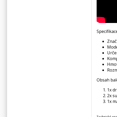
Specifikac
Znač
Mode
Urče
Kompa
Hmot
Rozm
Obsah bal
1x d
2x s
1x m
Technické sp