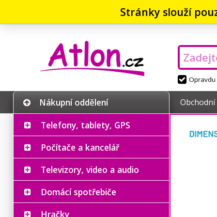
Stránky slouží pou
Opravdu v
Nákupní oddělení
Obchodní
Telefony, tablety, GPS
Počítače a kancelář
Televizory, video a audio
Domácí spotřebiče
Hračky