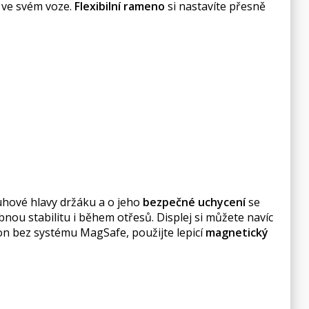
k ve svém voze.
Flexibilní rameno
si nastavíte přesně
ruhové hlavy držáku a o jeho
bezpečné uchycení
se
nou stabilitu i během otřesů. Displej si můžete navíc
fon bez systému MagSafe, použijte lepicí
magnetický