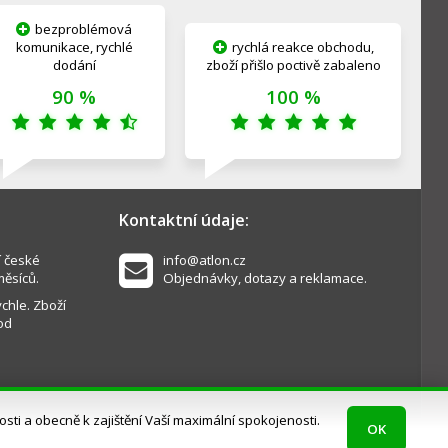
bezproblémová
komunikace, rychlé
rychlá reakce obchodu,
dodání
zboží přišlo poctivě zabaleno
90 %
100 %
Kontaktní údaje:
í české
info@atlon.cz
měsíců.
Objednávky, dotazy a reklamace.
chle. Zboží
od
ti a obecně k zajištění Vaší maximální spokojenosti.
OK