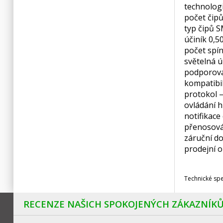
technolog
počet čipů
typ čipů 
účiník 0,5
počet spín
světelná 
podporov
kompatibil
protokol 
ovládání h
notifikace
přenosová
záruční d
prodejní o
Technické sp
RECENZE NAŠICH SPOKOJENÝCH ZÁKAZNÍK