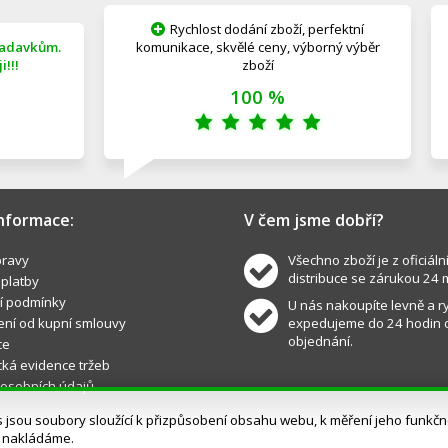
Rychlost dodání zboží, perfektní
žadavkům.
komunikace, skvělé ceny, výborný výběr
!!!
zboží
100 %
informace:
V čem jsme dobří?
ravy
Všechno zboží je z oficiáln
distribuce se zárukou 24 
 platby
í podmínky
U nás nakoupíte levně a ry
ní od kupní smlouvy
expedujeme do 24 hodin 
objednání.
ce
cká evidence tržeb
osobních údajů
sou soubory sloužící k přizpůsobení obsahu webu, k měření jeho funkčnos
s nakládáme.
Atlon.cz © všechna práva vyhrazena.