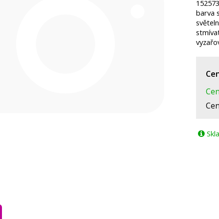
152573
barva 
světel
stmívat
vyzařo
Cen
Cen
Cen
Skl