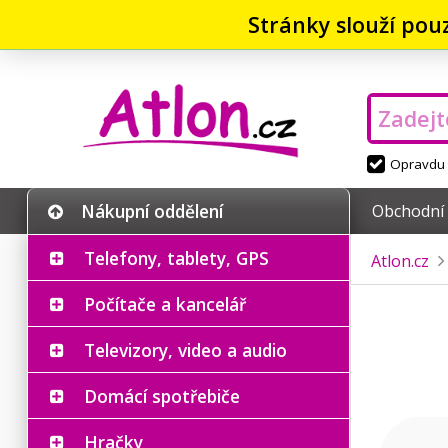
Stránky slouží pou
Opravdu v
Nákupní oddělení
Obchodní
Telefony, tablety, GPS
Atlon.cz
Počítače a kancelář
Televizory, video a audio
Domácí spotřebiče
Hračky