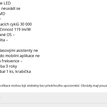
ie LED
 neuvádí se
SMD
0
acích cyklů 30 000
účinnost 119 lm/W
ané OS –
ita –
–
lasovými asistenty ne
 do mobilní aplikace ne
 frekvence –
oba 3 roky
bal 1 ks, krabička
ecifikace mohou být změněny bez předchozího upozornění. Obrázky mají pouze 
Ů