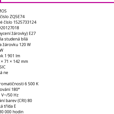
MOS
 číslo ZQ5E74
é číslo 1525733124
920127018
hycení žárovky) E27
la studená bílá
a žárovku 120 W
 W
ok 1 901 lm
 × 71 × 142 mm
SIC
ná ne
romatičnosti 6 500 K
ování 180°
0 V~/50 Hz
ní barev (CRI) 80
á třída E
30 000 hodin