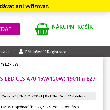
ávat ani vyřizovat.
NÁKUPNÍ KOŠÍK
EDAT
ntakt
Přihlášení / Registrace
lm E27 CW
 LED CLS A70 16W(120W) 1901lm E27
: 24 měsíců | PN:
1525733124
| Kód: 3876745
|
CZ distribuce
 EMOS Objednací číslo ZQ5E74 Produktové číslo