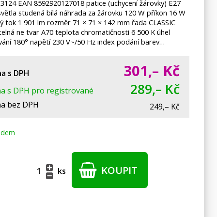
3124 EAN 8592920127018 patice (uchycení žárovky) E27
světla studená bílá náhrada za žárovku 120 W příkon 16 W
ný tok 1 901 lm rozměr 71 × 71 × 142 mm řada CLASSIC
elná ne tvar A70 teplota chromatičnosti 6 500 K úhel
vání 180° napětí 230 V~/50 Hz index podání barev…
301,–
Kč
a s DPH
289,– Kč
a s DPH pro registrované
a bez DPH
249,– Kč
adem
KOUPIT
ks