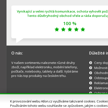
Vynikající a velmi rychlá komunikace, ochota vyhovět po
Tento důvěryhodný obchod vřele a ráda doporučuji
100 %
O nás:
Důležité 
V našem sortimentu naleznete různé druhy
Ceny dop
zboží, například elektroniku, mobilní telefony,
Možnosti
počítače, notebooky, tablety a další. Vybíráme
Obchodn
pro Vás top produkty na českém trhu.
Odstoupe
Reklama
Elektroni
Ochrana 
K provozování webu Atlon.cz využíváme takzvané cookies. Cookies j
Používáním tohoto webu souhlasíte se způsobem, jakým s cookie