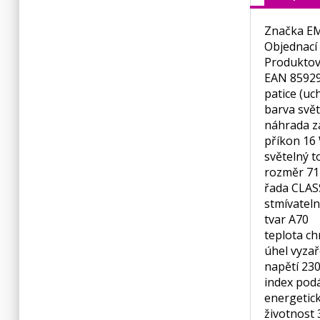
Značka E
Objednací
Produktov
EAN 8592
patice (uc
barva svět
náhrada z
příkon 16
světelný t
rozměr 71
řada CLAS
stmívatel
tvar A70
teplota ch
úhel vyzař
napětí 23
index podá
energetick
životnost 