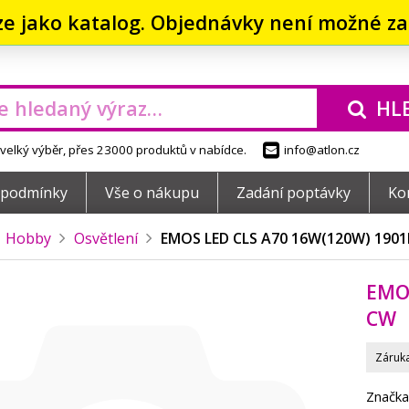
ze jako katalog. Objednávky není možné zad
HL
elký výběr, přes 23000 produktů v nabídce.
info@atlon.cz
 podmínky
Vše o nákupu
Zadání poptávky
Ko
Hobby
Osvětlení
EMOS LED CLS A70 16W(120W) 1901
EMOS
CW
Záruka
Značka