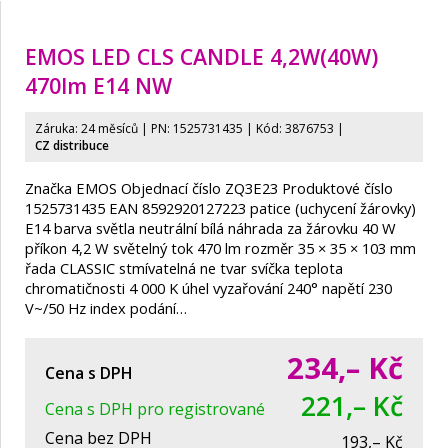
EMOS LED CLS CANDLE 4,2W(40W)
470lm E14 NW
Záruka: 24 měsíců | PN:
1525731435
| Kód: 3876753
|
CZ distribuce
Značka EMOS Objednací číslo ZQ3E23 Produktové číslo
1525731435 EAN 8592920127223 patice (uchycení žárovky)
E14 barva světla neutrální bílá náhrada za žárovku 40 W
příkon 4,2 W světelný tok 470 lm rozměr 35 × 35 × 103 mm
řada CLASSIC stmívatelná ne tvar svíčka teplota
chromatičnosti 4 000 K úhel vyzařování 240° napětí 230
V~/50 Hz index podání…
234,–
Kč
Cena s DPH
221,– Kč
Cena s DPH pro registrované
Cena bez DPH
193,– Kč