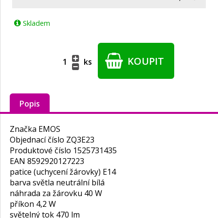
Skladem
KOUPIT
ks
Popis
Značka EMOS
Objednací číslo ZQ3E23
Produktové číslo 1525731435
EAN 8592920127223
patice (uchycení žárovky) E14
barva světla neutrální bílá
náhrada za žárovku 40 W
příkon 4,2 W
světelný tok 470 lm