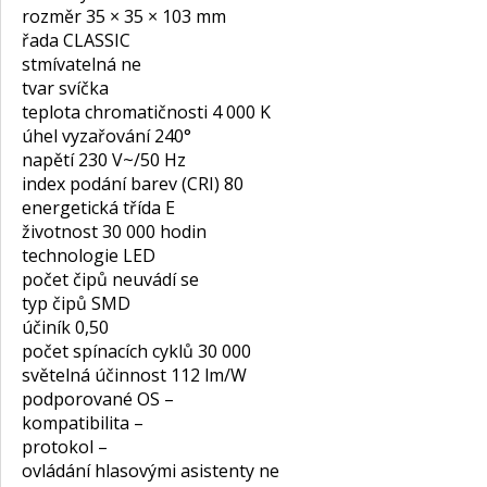
rozměr 35 × 35 × 103 mm
řada CLASSIC
stmívatelná ne
tvar svíčka
teplota chromatičnosti 4 000 K
úhel vyzařování 240°
napětí 230 V~/50 Hz
index podání barev (CRI) 80
energetická třída E
životnost 30 000 hodin
technologie LED
počet čipů neuvádí se
typ čipů SMD
účiník 0,50
počet spínacích cyklů 30 000
světelná účinnost 112 lm/W
podporované OS –
kompatibilita –
protokol –
ovládání hlasovými asistenty ne