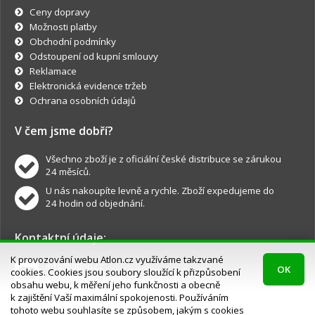
Ceny dopravy
Možnosti platby
Obchodní podmínky
Odstoupení od kupní smlouvy
Reklamace
Elektronická evidence tržeb
Ochrana osobních údajů
V čem jsme dobří?
Všechno zboží je z oficiální české distribuce se zárukou
24 měsíců.
U nás nakoupíte levně a rychle. Zboží expedujeme do
24 hodin od objednání.
Kontaktní údaje:
K provozování webu Atlon.cz využíváme takzvané
info@atlon.cz
OK
cookies. Cookies jsou soubory sloužící k přizpůsobení
Objednávky, dotazy a reklamace.
obsahu webu, k měření jeho funkčnosti a obecně
k zajištění Vaší maximální spokojenosti. Používáním
tohoto webu souhlasíte se způsobem, jakým s cookies