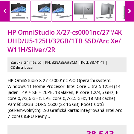
HP OmniStudio X/
27-cs0001nc/
27"/
4K
UHD/
U5-125H/
32GB/
1TB SSD/
Arc Xe/
W11H/
Silver/
2R
Záruka: 24 měsíců | PN:
B28A8EA#BCM
| Kód: 3874141
|
CZ distribuce
HP OmniStudio X 27-cs0001nc AiO Operační systém:
Windows 11 Home Procesor: Intel Core Ultra 5 125H (14
jader - 4P + 8E + 2LPE, 18 vláken, P-core 1,2/4,5 GHz, E-
core 0,7/3,6 GHz, LPE-core 0,7/2,5 GHz, 18 MB cache)
Paměť: 32GB DDR5-5600 (2x 16 GB) Počet slotů
(celkem/volných): 2/0 Grafická karta: Integrovaná Intel Arc
7-cores iGPU Pevný…