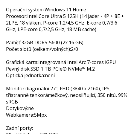
Operační systém:
Windows 11 Home
Procesor:
Intel Core Ultra 5 125H (14 jader - 4P + 8E +
2LPE, 18 vláken, P-core 1,2/4,5 GHz, E-core 0,7/3,6
GHz, LPE-core 0,7/2,5 GHz, 18 MB cache)
Paměť:
32GB DDR5-5600 (2x 16 GB)
Počet slotů (celkem/volných):
2/0
Grafická karta:
Integrovaná Intel Arc 7-cores iGPU
Pevný disk:
SSD 1 TB PCIe® NVMe™ M.2
Optická jednotka:
není
Monitor:
diagonální 27", FHD (3840 x 2160), IPS,
třístranně tenkorámečkový, neosilňující, 350 nitů, 99%
sRGB
Dotykový:
ne
Webkamera:
5Mpx
Zadní porty: