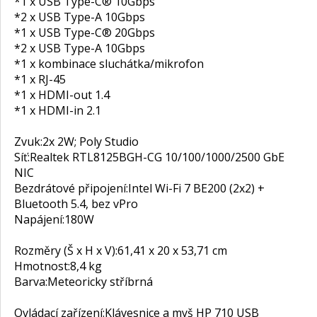
*1 x USB Type-C® 10Gbps
*2 x USB Type-A 10Gbps
*1 x USB Type-C® 20Gbps
*2 x USB Type-A 10Gbps
*1 x kombinace sluchátka/mikrofon
*1 x RJ-45
*1 x HDMI-out 1.4
*1 x HDMI-in 2.1
Zvuk:
2x 2W; Poly Studio
Síť:
Realtek RTL8125BGH-CG 10/100/1000/2500 GbE
NIC
Bezdrátové připojení:
Intel Wi-Fi 7 BE200 (2x2) +
Bluetooth 5.4, bez vPro
Napájení:
180W
Rozměry (Š x H x V):
61,41 x 20 x 53,71 cm
Hmotnost:
8,4 kg
Barva:
Meteoricky stříbrná
Ovládací zařízení:
Klávesnice a myš HP 710 USB