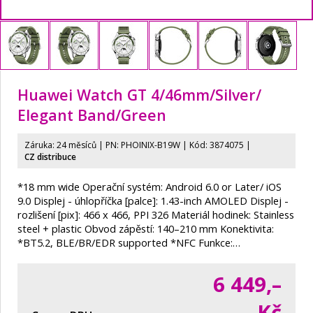
Huawei Watch GT 4/46mm/
Silver/
Elegant Band/
Green
Záruka: 24 měsíců | PN:
PHOINIX-B19W
| Kód: 3874075
|
CZ distribuce
*18 mm wide Operační systém: Android 6.0 or Later/ iOS
9.0 Displej - úhlopříčka [palce]: 1.43-inch AMOLED Displej -
rozlišení [pix]: 466 x 466, PPI 326 Materiál hodinek: Stainless
steel + plastic Obvod zápěstí: 140–210 mm Konektivita:
*BT5.2, BLE/BR/EDR supported *NFC Funkce:…
6 449,–
Kč