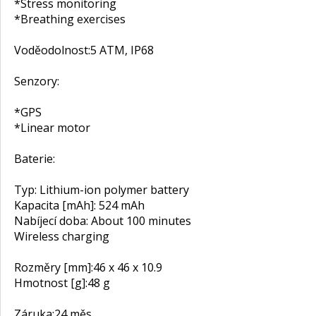
*Stress monitoring
*Breathing exercises
Voděodolnost:
5 ATM, IP68
Senzory:
*GPS
*Linear motor
Baterie:
Typ: Lithium-ion polymer battery
Kapacita [mAh]: 524 mAh
Nabíjecí doba: About 100 minutes
Wireless charging
Rozměry [mm]:
46 x 46 x 10.9
Hmotnost [g]:
48 g
Záruka:
24 měs.