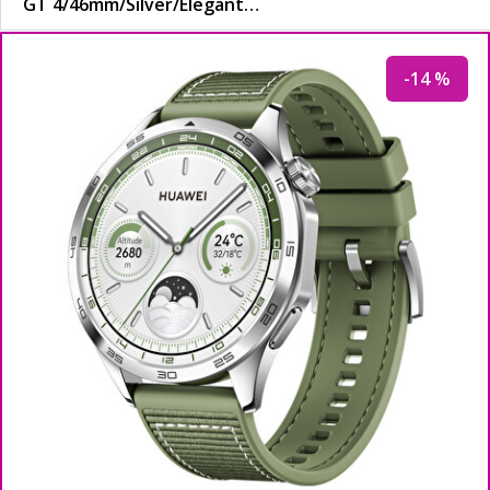
GT 4/46mm/
Silver/
Elegant…
-14 %